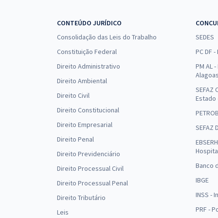
CONTEÚDO JURÍDICO
CONCU
Consolidação das Leis do Trabalho
SEDES
Constituição Federal
PC DF -
Direito Administrativo
PM AL - 
Alagoa
Direito Ambiental
SEFAZ C
Direito Civil
Estado
Direito Constitucional
PETRO
Direito Empresarial
SEFAZ 
Direito Penal
EBSERH 
Hospita
Direito Previdenciário
Banco d
Direito Processual Civil
IBGE
Direito Processual Penal
INSS - 
Direito Tributário
PRF - P
Leis