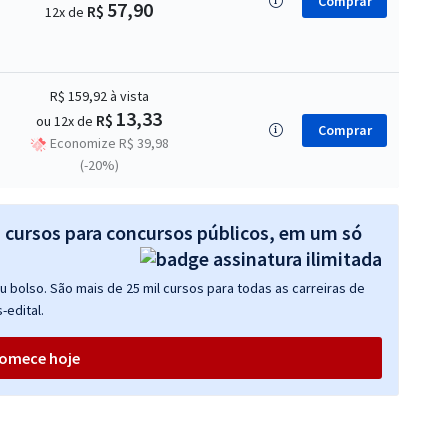
Comprar
57,90
R$
12x de
R$ 159,92
à vista
13,33
R$
ou 12x de
Comprar
Economize R$ 39,98
(-20%)
s cursos para concursos públicos, em um só
 bolso. São mais de 25 mil cursos para todas as carreiras de
-edital.
omece hoje