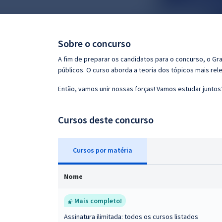
Pós
Graduação
Sobre o concurso
OAB
A fim de preparar os candidatos para o concurso, o G
públicos. O curso aborda a teoria dos tópicos mais rele
Mentorias
Então, vamos unir nossas forças! Vamos estudar juntos
Questões grátis
Cursos deste concurso
Conteúdo gratuito
Blog
Cursos
p
or matéria
Aprovados
Nome
Atendimento
Mais completo!
Assinatura ilimitada: todos os cursos listados