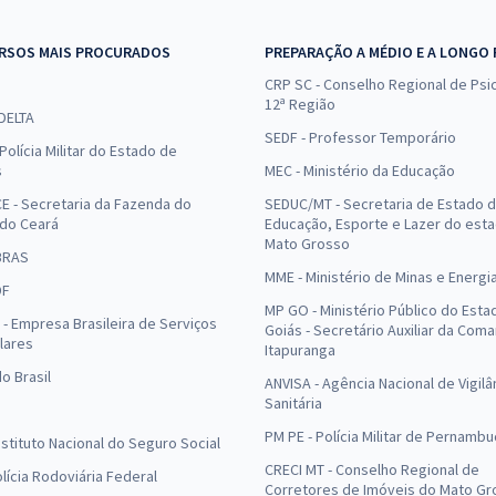
RSOS MAIS PROCURADOS
PREPARAÇÃO A MÉDIO E A LONGO
CRP SC - Conselho Regional de Psic
12ª Região
 DELTA
SEDF - Professor Temporário
Polícia Militar do Estado de
s
MEC - Ministério da Educação
E - Secretaria da Fazenda do
SEDUC/MT - Secretaria de Estado 
 do Ceará
Educação, Esporte e Lazer do est
Mato Grosso
BRAS
MME - Ministério de Minas e Energi
DF
MP GO - Ministério Público do Esta
- Empresa Brasileira de Serviços
Goiás - Secretário Auxiliar da Com
lares
Itapuranga
o Brasil
ANVISA - Agência Nacional de Vigilâ
Sanitária
PM PE - Polícia Militar de Pernamb
Instituto Nacional do Seguro Social
CRECI MT - Conselho Regional de
olícia Rodoviária Federal
Corretores de Imóveis do Mato Gr