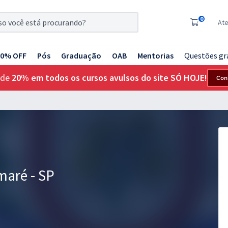
0
At
20% OFF
Pós
Graduação
OAB
Mentorias
Questões gr
 de
20% em todos os cursos avulsos do site SÓ HOJE!
Con
maré - SP