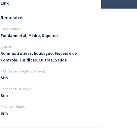
Link
Requisitos
Escolaridade
Fundamental, Médio, Superior
Carreira
Administrativas, Educação, Fiscais e de
Controle, Jurídicas, Outras, Saúde
TAF (Teste de Aptidão Física)
Sim
Redação Discursiva
Sim
Prova de títulos
Sim