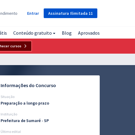
Assinatura
Ilimitada
11
endimento
Entrar
átis
Conteúdo gratuito
Blog
Aprovados
hecer cursos
Informações do Concurso
Situação
Preparação a longo prazo
Instituição
Prefeitura de Sumaré - SP
Último edital