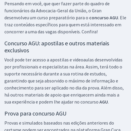
Pensando em você, que quer fazer parte do quadro de
26,65
R$
ou 12x de
funcionários da Advocacia-Geral da União, o Gran
Economize R$ 79,96 (-20%)
desenvolveu um curso preparatório para o
concurso AGU
. Ele
Comprar
traz conteúdos específicos para quem está interessado em
concorrer a uma das vagas disponíveis. Confira!
Concurso AGU: apostilas e outros materiais
exclusivos
AGU - Advocacia-Geral da União - Conhecimentos Específicos para o
Cargo: Contador
Você pode ter acesso a apostilas e videoaulas desenvolvidas
R$ 191,84
à vista
por profissionais e especialistas na área. Assim, terá todo o
15,99
R$
ou 12x de
suporte necessário durante a sua rotina de estudos,
Economize R$ 47,96 (-20%)
garantindo que seja absorvido o máximo de informação e
conhecimento para ser aplicado no dia da prova. Além disso,
Comprar
há outros materiais de apoio que enriquecem ainda mais a
sua experiência e podem lhe ajudar no concurso
AGU
.
Prova para concurso AGU
AGU - Advocacia-Geral da União - Conhecimentos Específicos para o
Provas e simulados baseados nas edições anteriores do
Cargo: Administrador
certame podem ser encontrados na plataforma Gran Cuca,