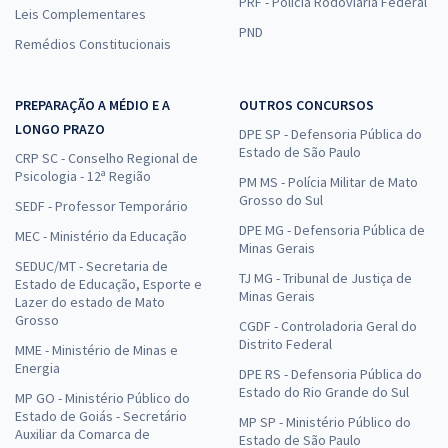
PRF - Polícia Rodoviária Federal
Leis Complementares
PND
Remédios Constitucionais
PREPARAÇÃO A MÉDIO E A
OUTROS CONCURSOS
LONGO PRAZO
DPE SP - Defensoria Pública do
Estado de São Paulo
CRP SC - Conselho Regional de
Psicologia - 12ª Região
PM MS - Polícia Militar de Mato
Grosso do Sul
SEDF - Professor Temporário
DPE MG - Defensoria Pública de
MEC - Ministério da Educação
Minas Gerais
SEDUC/MT - Secretaria de
TJ MG - Tribunal de Justiça de
Estado de Educação, Esporte e
Minas Gerais
Lazer do estado de Mato
Grosso
CGDF - Controladoria Geral do
Distrito Federal
MME - Ministério de Minas e
Energia
DPE RS - Defensoria Pública do
Estado do Rio Grande do Sul
MP GO - Ministério Público do
Estado de Goiás - Secretário
MP SP - Ministério Público do
Auxiliar da Comarca de
Estado de São Paulo