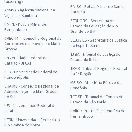
Itapuranga
PM SC - Polícia Militar de Santa
ANVISA - Agência Nacional de
Catarina
Vigilância Sanitária
SEDUC RS - Secretaria de
PM PE - Polícia Militar de
Estado da Educação do Rio
Pernambuco
Grande do Sul
CRECI MT - Conselho Regional de
SEJUS ES - Secretaria da Justiça
Corretores de Imóveis do Mato
do Espírito Santo
Grosso
TJ BA - Tribunal de Justiça do
Universidade Federal de
Estado da Bahia
Catalão - UFCAT
TRF 3 - Tribunal Regional Federal
UFR - Universidade Federal de
da 3ª Região
Rondonópolis
MP RO - Ministério Público de
CRA MS - Conselho Regional de
Rondônia
Administração do Mato Grosso
do Sul
TCE SP - Tribunal de Contas do
Estado de São Paulo
UFJ - Universidade Federal de
Jataí
Politec PE - Polícia Científica de
Pernambuco
UFRN - Universidade Federal do
Rio Grande do Norte