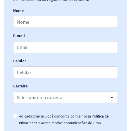
R$ 319,84
à vista
26,65
R$
ou 12x de
Nome
Economize R$ 79,96 (-20%)
Comprar
E-mail
AGU - Advocacia-Geral da União - Técnico em Comunicação Social
Celular
R$ 319,84
à vista
26,65
R$
ou 12x de
Economize R$ 79,96 (-20%)
Comprar
Carreira
AGU - Advocacia-Geral da União - Conhecimentos Específicos para o
Ao cadastrar-se, você concorda com a nossa
Política de
Cargo: Técnico em Comunicação Social
.
Privacidade
e aceita receber comunicações do Gran
R$ 191,84
à vista