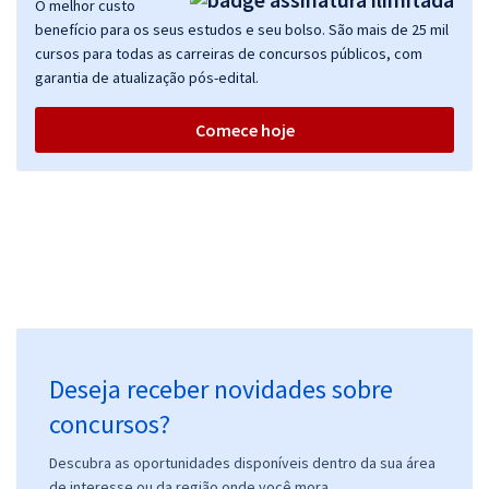
O melhor custo
AGU - Advocacia-Geral da União - Administrador
benefício para os seus estudos e seu bolso. São mais de 25 mil
R$ 319,84
à vista
cursos para todas as carreiras de concursos públicos, com
26,65
R$
ou 12x de
garantia de atualização pós-edital.
Economize R$ 79,96 (-20%)
Comece hoje
Comprar
AGU - Advocacia-Geral da União - Analista Técnico-Administrativo
R$ 319,84
à vista
26,65
R$
ou 12x de
Economize R$ 79,96 (-20%)
Comprar
Deseja receber novidades sobre
concursos?
AGU - Advocacia-Geral da União - Técnico em Assuntos Educacionais
Descubra as oportunidades disponíveis dentro da sua área
de interesse ou da região onde você mora.