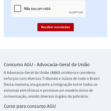
15,99
R$
ou 12x de
Economize R$ 47,96 (-20%)
Comprar
Receber novidades
AGU - Advocacia-Geral da União - Conhecimentos Específicos para o
Cargo: Técnico em Assuntos Educacionais
R$ 191,84
à vista
15,99
R$
ou 12x de
Concurso AGU - Advocacia-Geral da União
Economize R$ 47,96 (-20%)
A Advocacia-Geral da União (
AGU
) colabora e coordena
Comprar
esforços com diversos Tribunais e Juízos de todo o Brasil.
Desta maneira, ela garante a integração entre todos os
sistemas eletrônicos e promove um modelo único de
comunicação, unindo diversos órgãos do judiciário.
AGU - Advocacia-Geral da União - Conhecimentos Básicos para todos
os Cargos (Pré-edital)
Curso para concurso AGU
R$ 319,84
à vista