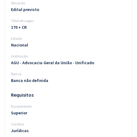
Situação
Edital previsto
Total de vagas
170 + CR
Estado
Nacional
Instituição
AGU - Advocacia-Geral da União - Unificado
Banca
Banca não definida
Requisitos
Escolaridade
Superior
Carreira
Jurídicas