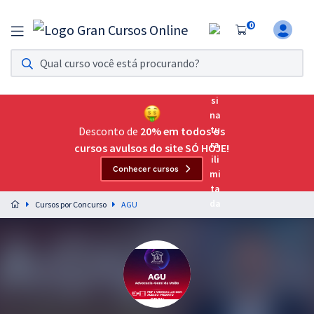
0
Assinatura Ilimitada 11
Acesso a todos os cursos. Teste grátis por 7 dias!
Assinatura OAB Até Passar
Acesso ilimitado a toda preparação para o Exame da
Desconto de
20% em todos os
Ordem, até você passar!
cursos avulsos do site SÓ HOJE!
Conhecer cursos
Residências Multiprofissionais
Preparação completa e intensiva para as principais
Cursos por Concurso
AGU
residências em saúde do Brasil
Concursos
Assinatura Ilimitada
Cursos 20% OFF