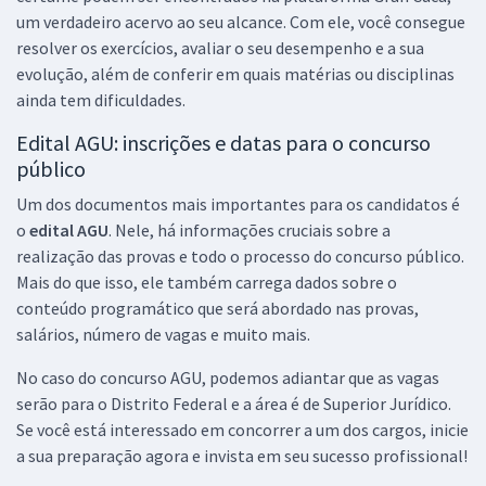
R$ 191,84
à vista
um verdadeiro acervo ao seu alcance. Com ele, você consegue
15,99
R$
ou 12x de
resolver os exercícios, avaliar o seu desempenho e a sua
Economize R$ 47,96 (-20%)
evolução, além de conferir em quais matérias ou disciplinas
Comprar
ainda tem dificuldades.
Edital AGU: inscrições e datas para o concurso
público
Mentoria para Concurso Unificado AGU (PGFN, PGF, AGU e PGBACEN)
Um dos documentos mais importantes para os candidatos é
(T3) - com Gustavo Scatolino
o
edital AGU
. Nele, há informações cruciais sobre a
124,75
R$
12x de
realização das provas e todo o processo do concurso público.
ou R$ 1.497,00 à vista
Mais do que isso, ele também carrega dados sobre o
conteúdo programático que será abordado nas provas,
Comprar
salários, número de vagas e muito mais.
No caso do concurso AGU, podemos adiantar que as vagas
serão para o Distrito Federal e a área é de Superior Jurídico.
Se você está interessado em concorrer a um dos cargos, inicie
a sua preparação agora e invista em seu sucesso profissional!