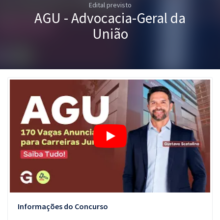
Edital previsto
Pós
AGU - Advocacia-Geral da
Graduação
União
OAB
Mentorias
Questões grátis
Conteúdo gratuito
Blog
Aprovados
Atendimento
Informações do Concurso