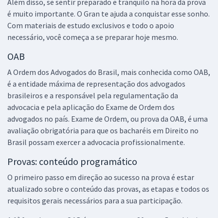
Além disso, se sentir preparado e tranquilo na hora da prova
é muito importante. O Gran te ajuda a conquistar esse sonho.
Comprar
Com materiais de estudo exclusivos e todo o apoio
necessário, você começa a se preparar hoje mesmo.
OAB
2ª Fase OAB — 47º Exame - Direito Empresarial
A Ordem dos Advogados do Brasil, mais conhecida como OAB,
49,91
R$
12x de
é a entidade máxima de representação dos advogados
ou R$ 598,90 à vista
brasileiros e a responsável pela regulamentação da
Comprar
advocacia e pela aplicação do Exame de Ordem dos
advogados no país. Exame de Ordem, ou prova da OAB, é uma
avaliação obrigatória para que os bacharéis em Direito no
Brasil possam exercer a advocacia profissionalmente.
2ª Fase OAB — 47º Exame — Direito Civil (Repescagem)
Provas: conteúdo programático
29,90
R$
12x de
ou R$ 358,80 à vista
O primeiro passo em direção ao sucesso na prova é estar
atualizado sobre o conteúdo das provas, as etapas e todos os
Comprar
requisitos gerais necessários para a sua participação.