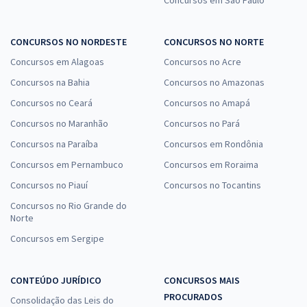
CONCURSOS NO NORDESTE
CONCURSOS NO NORTE
Advocacia de Sucesso Gran OAB — Aspectos Práticos do Direito
Concursos em Alagoas
Concursos no Acre
Empresarial
Concursos na Bahia
Concursos no Amazonas
14,90
R$
12x de
Concursos no Ceará
Concursos no Amapá
ou R$ 178,80 à vista
Concursos no Maranhão
Concursos no Pará
Comprar
Concursos na Paraíba
Concursos em Rondônia
Concursos em Pernambuco
Concursos em Roraima
Concursos no Piauí
Concursos no Tocantins
Mentoria para o Exame 47º - OAB (30 dias) - com Rodrigo Lima
Concursos no Rio Grande do
34,83
R$
12x de
Norte
ou R$ 417,90 à vista
Concursos em Sergipe
Comprar
CONTEÚDO JURÍDICO
CONCURSOS MAIS
PROCURADOS
Consolidação das Leis do