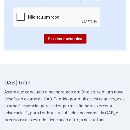
2ª Fase OAB — 47º Exame — Direito do Trabalho
49,91
R$
12x de
ou R$ 598,90 à vista
Comprar
Receber novidades
2ª Fase OAB — 47º Exame — Direito Administrativo
49,91
R$
12x de
ou R$ 598,90 à vista
OAB | Gran
Comprar
Assim que concluído o bacharelado em Direito, vem um novo
desafio: o exame da
OAB
. Temido por muitos estudantes, este
exame é essencial para se ter permissão para exercer a
advocacia. E, para ter bons resultados no exame da OAB, é
2ª Fase OAB — 47º Exame — Direito Constitucional
preciso muito estudo, dedicação e força de vontade.
49,91
R$
12x de
ou R$ 598,90 à vista