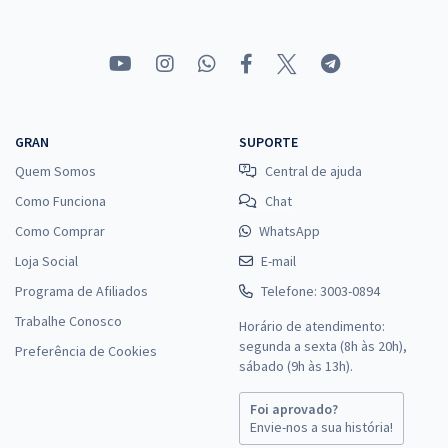
Comprar
2ª Fase OAB — 47º Exame — Direito Empresarial (Repescagem)
GRAN
SUPORTE
29,90
R$
12x de
Quem Somos
Central de ajuda
ou R$ 358,80 à vista
Como Funciona
Chat
Comprar
Como Comprar
WhatsApp
Loja Social
E-mail
Programa de Afiliados
Telefone: 3003-0894
2ª Fase OAB — 47º Exame — Direito Constitucional (Repescagem)
Trabalhe Conosco
Horário de atendimento:
29,90
R$
12x de
segunda a sexta (8h às 20h),
Preferência de Cookies
ou R$ 358,80 à vista
sábado (9h às 13h).
Comprar
Foi aprovado?
Envie-nos a sua história!