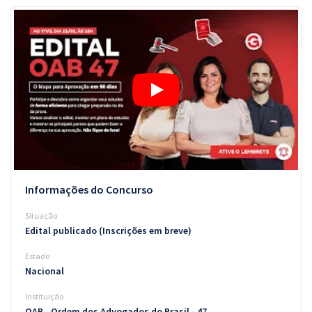
Pós
Graduação
OAB
Mentorias
Questões grátis
Conteúdo gratuito
Informações do Concurso
Blog
Situação
Aprovados
Edital publicado (Inscrições em breve)
Estado
Atendimento
Nacional
Instituição
OAB - Ordem dos Advogados do Brasil - 47