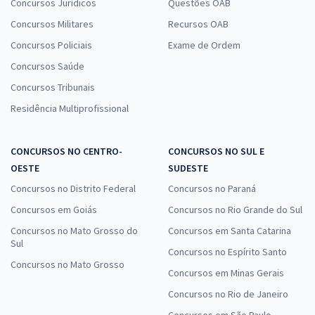
Concursos Jurídicos
Questões OAB
Comprar
Concursos Militares
Recursos OAB
Concursos Policiais
Exame de Ordem
Concursos Saúde
Advocacia de Sucesso Gran OAB — Temas Especiais: Aspectos
Concursos Tribunais
Práticos do Direito de Família
Residência Multiprofissional
14,90
R$
12x de
ou R$ 178,80 à vista
CONCURSOS NO CENTRO-
CONCURSOS NO SUL E
Comprar
OESTE
SUDESTE
Concursos no Distrito Federal
Concursos no Paraná
Concursos em Goiás
Concursos no Rio Grande do Sul
Advocacia de Sucesso Gran OAB — Aspectos Práticos do Direito
Concursos no Mato Grosso do
Concursos em Santa Catarina
Sul
Processual Civil
Concursos no Espírito Santo
14,90
Concursos no Mato Grosso
R$
12x de
Concursos em Minas Gerais
ou R$ 178,80 à vista
Concursos no Rio de Janeiro
Comprar
Concursos em São Paulo