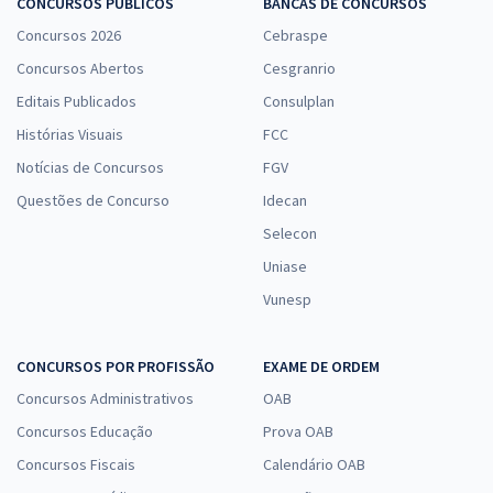
CONCURSOS PÚBLICOS
BANCAS DE CONCURSOS
14,90
R$
12x de
Concursos 2026
Cebraspe
ou R$ 178,80 à vista
Concursos Abertos
Cesgranrio
Comprar
Editais Publicados
Consulplan
Histórias Visuais
FCC
Notícias de Concursos
FGV
Advocacia de Sucesso Gran OAB — Aspectos Práticos do Direito
Questões de Concurso
Idecan
Previdenciário
Selecon
14,90
R$
12x de
Uniase
ou R$ 178,80 à vista
Vunesp
Comprar
CONCURSOS POR PROFISSÃO
EXAME DE ORDEM
Concursos Administrativos
OAB
Advocacia de Sucesso Gran OAB — Aspectos Práticos do Direito
Concursos Educação
Processual Penal
Prova OAB
14,90
Concursos Fiscais
Calendário OAB
R$
12x de
ou R$ 178,80 à vista