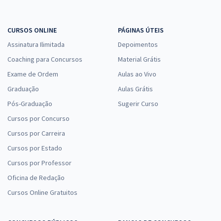
2ª Fase OAB — 47º Exame — Curso Prático de Correção
Individualizada de Peças Profissionais e Questões Discursivas
CURSOS ONLINE
PÁGINAS ÚTEIS
29,90
R$
12x de
Assinatura Ilimitada
Depoimentos
ou R$ 358,80 à vista
Coaching para Concursos
Material Grátis
Comprar
Exame de Ordem
Aulas ao Vivo
Graduação
Aulas Grátis
Pós-Graduação
Sugerir Curso
Curso Gratuito - 2ª Fase OAB — 47º Exame
Cursos por Concurso
De:
R$ 200,00
Cursos por Carreira
0,00
R$
por
Cursos por Estado
Comprar
Cursos por Professor
Oficina de Redação
Cursos Online Gratuitos
Advocacia de Sucesso Gran OAB — Temas Especiais: Aspectos
Práticos do Direito das Sucessões