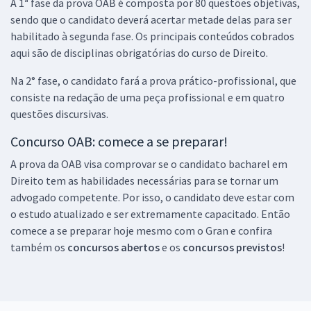
A 1ª fase da prova OAB é composta por 80 questões objetivas,
sendo que o candidato deverá acertar metade delas para ser
2ª Fase OAB — 47º Exame — Direito Penal (Repescagem)
habilitado à segunda fase. Os principais conteúdos cobrados
29,90
R$
12x de
aqui são de disciplinas obrigatórias do curso de Direito.
ou R$ 358,80 à vista
Na 2° fase, o candidato fará a prova prático-profissional, que
Comprar
consiste na redação de uma peça profissional e em quatro
questões discursivas.
Concurso OAB: comece a se preparar!
2ª Fase OAB — 47º Exame — Direito Administrativo (Repescagem)
A prova da OAB visa comprovar se o candidato bacharel em
29,90
R$
12x de
Direito tem as habilidades necessárias para se tornar um
ou R$ 358,80 à vista
advogado competente. Por isso, o candidato deve estar com
Comprar
o estudo atualizado e ser extremamente capacitado. Então
comece a se preparar hoje mesmo com o Gran e confira
também os
concursos abertos
e os
concursos previstos
!
2ª Fase OAB — 47º Exame — Direito Tributário (Repescagem)
29,90
R$
12x de
ou R$ 358,80 à vista