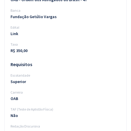
Banca
Fundação Getúlio Vargas
Edital
Link
Taxa
R$ 350,00
Requisitos
Escolaridade
Superior
Carreira
OAB
TAF (Teste de Aptidão Física)
Não
Redação Discursiva