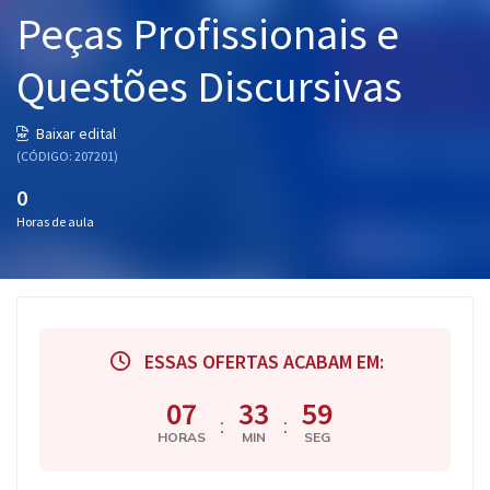
Peças Profissionais e
Pós
Graduação
Questões Discursivas
OAB
Baixar edital
(CÓDIGO: 207201)
Mentorias
0
Horas de aula
Questões grátis
Conteúdo gratuito
Blog
Aprovados
ESSAS OFERTAS ACABAM EM:
07
33
59
Atendimento
:
:
HORAS
MIN
SEG