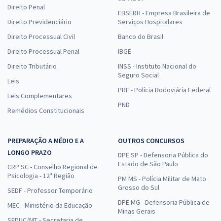
Direito Penal
EBSERH - Empresa Brasileira de
Direito Previdenciário
Serviços Hospitalares
Direito Processual Civil
Banco do Brasil
Direito Processual Penal
IBGE
Direito Tributário
INSS - Instituto Nacional do
Seguro Social
Leis
PRF - Polícia Rodoviária Federal
Leis Complementares
PND
Remédios Constitucionais
PREPARAÇÃO A MÉDIO E A
OUTROS CONCURSOS
LONGO PRAZO
DPE SP - Defensoria Pública do
Estado de São Paulo
CRP SC - Conselho Regional de
Psicologia - 12ª Região
PM MS - Polícia Militar de Mato
Grosso do Sul
SEDF - Professor Temporário
DPE MG - Defensoria Pública de
MEC - Ministério da Educação
Minas Gerais
SEDUC/MT - Secretaria de