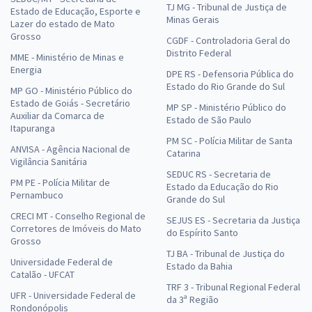
TJ MG - Tribunal de Justiça de
Estado de Educação, Esporte e
Minas Gerais
Lazer do estado de Mato
Grosso
CGDF - Controladoria Geral do
Distrito Federal
MME - Ministério de Minas e
Energia
DPE RS - Defensoria Pública do
Estado do Rio Grande do Sul
MP GO - Ministério Público do
Estado de Goiás - Secretário
MP SP - Ministério Público do
Auxiliar da Comarca de
Estado de São Paulo
Itapuranga
PM SC - Polícia Militar de Santa
ANVISA - Agência Nacional de
Catarina
Vigilância Sanitária
SEDUC RS - Secretaria de
PM PE - Polícia Militar de
Estado da Educação do Rio
Pernambuco
Grande do Sul
CRECI MT - Conselho Regional de
SEJUS ES - Secretaria da Justiça
Corretores de Imóveis do Mato
do Espírito Santo
Grosso
TJ BA - Tribunal de Justiça do
Universidade Federal de
Estado da Bahia
Catalão - UFCAT
TRF 3 - Tribunal Regional Federal
UFR - Universidade Federal de
da 3ª Região
Rondonópolis