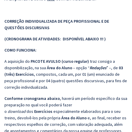
CORREÇÃO INDIVIDUALIZADA DE PEÇA PROFISSIONAL E DE
QUESTÕES DISCURSIVAS
(CRONOGRAMA DE ATIVIDADES: DISPONÍVEL ABAIXO !!! )
COMO FUNCIONA:
A aquisição do
PACOTE AVULSO (curso regular)
traz consigo a
disponibilização, na sua
Área do Aluno
– opção “
Redações
” –, de
03
(três) Exercícios
, compostos, cada um, por 01 (um) enunciado de
peça profissional e por 04 (quatro) questões discursivas, para fins de
correção individualizada.
Conforme cronograma abaixo
, haverá um período específico da sua
preparação no qual você poderá fazer
o
download
dos
Exercícios
especialmente elaborados para o seu
treino, devolvê-los pela própria
Área do Aluno
e, ao final, receber os
respectivos espelhos de correção, com valoração adequada, além
de apontamentos e comentários da nossa equipe de professores.