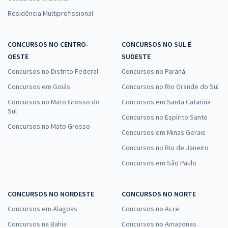
jurídica
Residência Multiprofissional
Os concursos jurídicos cobram uma gama de conteúdos que
variam conforme o cargo
e o
órgão
, mas os principais
CONCURSOS NO CENTRO-
CONCURSOS NO SUL E
temas costumam ser:
OESTE
SUDESTE
Direito Constitucional;
Concursos no Distrito Federal
Concursos no Paraná
Direito Administrativo;
Concursos em Goiás
Concursos no Rio Grande do Sul
Direito Penal e Processual Penal;
Concursos no Mato Grosso do
Concursos em Santa Catarina
Sul
Direito Civil e Processual Civil;
Concursos no Espírito Santo
Concursos no Mato Grosso
Direito do Trabalho e Processual do Trabalho;
Concursos em Minas Gerais
Ética e Estatuto da OAB;
Concursos no Rio de Janeiro
Língua Portuguesa;
Concursos em São Paulo
Raciocínio Lógico e Informática;
entre outros.
CONCURSOS NO NORDESTE
CONCURSOS NO NORTE
Benefícios dos cursos jurídicos do Gran
Concursos em Alagoas
Concursos no Acre
Estudar com o Gran é sinônimo de confiança. Os cursos
Concursos na Bahia
Concursos no Amazonas