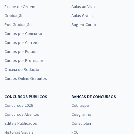
Carreiras jurídicas mais buscadas
Exame de Ordem
Aulas ao Vivo
As carreiras jurídicas são algumas das mais prestigiadas do
Graduação
Aulas Grátis
funcionalismo público. Entre as mais visadas pelos
Pós-Graduação
Sugerir Curso
candidatos estão:
Cursos por Concurso
Juiz de Direito;
Cursos por Carreira
Promotor de Justiça;
Cursos por Estado
Defensor Público;
Cursos por Professor
Procurador Federal ou Estadual;
Oficina de Redação
Delegado de Polícia;
Cursos Online Gratuitos
Analista e Técnico Judiciário;
entre outros.
CONCURSOS PÚBLICOS
BANCAS DE CONCURSOS
Além disso, há grande procura por cargos de entrada na
Concursos 2026
Cebraspe
área, o que torna os cursos técnicos uma excelente
Concursos Abertos
Cesgranrio
opção para quem está começando ou busca uma
preparação de base sólida.
Editais Publicados
Consulplan
Histórias Visuais
FCC