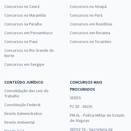
jurídicos oferecem benefícios como:
Concursos no Ceará
Concursos no Amapá
Concursos no Maranhão
Concursos no Pará
acesso ilimitado a todos os cursos com uma única assinatura;
Concursos na Paraíba
Concursos em Rondônia
material em vídeo e PDF produzido por especialistas;
Concursos em Pernambuco
Concursos em Roraima
plataforma que acompanha seu desempenho;
Concursos no Piauí
Concursos no Tocantins
aulas de revisão e simulados estratégicos;
Concursos no Rio Grande do
suporte com questões comentadas;
Norte
banco de questões com filtros por tema, banca e dificuldade.
Concursos em Sergipe
Tudo foi pensado para que você tenha o melhor
ambiente de estudos possível, com foco total no seu
CONTEÚDO JURÍDICO
CONCURSOS MAIS
objetivo e na sua aprovação.
PROCURADOS
Consolidação das Leis do
Dicas de como estudar para os concursos jurídicos
Trabalho
SEDES
Uma das estratégias mais interessantes de estudo é conferir
Constituição Federal
PC DF - DELTA
as provas anteriores dos concursos jurídicos. No Gran, isso é
Direito Administrativo
PM AL - Polícia Militar do Estado
possível por meio da plataforma
Rota dos Concursos
, que
de Alagoas
Direito Ambiental
disponibiliza um banco de dados com questões de concursos
SEFAZ CE - Secretaria da