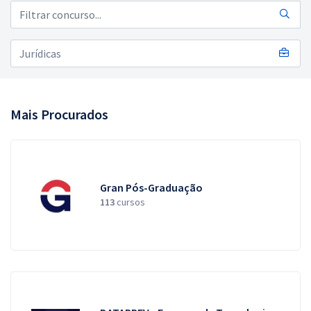
Pós
Graduação
OAB
Mentorias
Mais Procurados
Questões grátis
Conteúdo gratuito
Gran Pós-Graduação
Blog
113
cursos
Aprovados
Atendimento