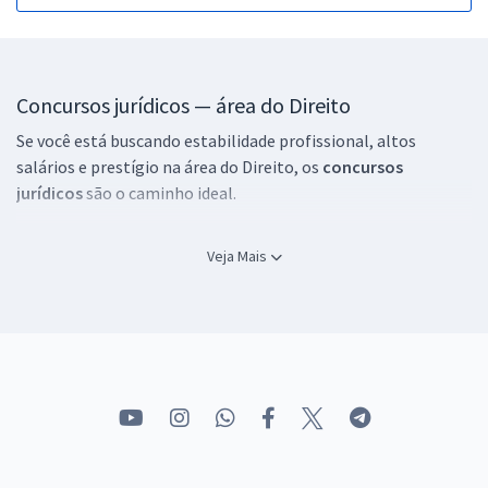
Concursos jurídicos — área do Direito
Se você está buscando estabilidade profissional, altos
salários e prestígio na área do Direito, os
concursos
jurídicos
são o caminho ideal.
Com diversas oportunidades em órgãos públicos, como
Veja Mais
tribunais, defensorias, ministérios públicos e procuradorias,
os concursos jurídicos têm atraído milhares de candidatos
em todo o Brasil.
No
Gran
, você encontra uma preparação completa, focada
nos principais conteúdos exigidos e em técnicas de estudo
eficazes.
Cursos preparatórios para concursos jurídicos