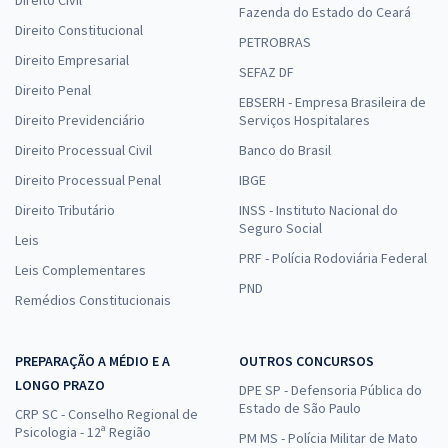
Direito Civil
revisadas por especialistas.
Fazenda do Estado do Ceará
Direito Constitucional
PETROBRAS
Na ferramenta, também é possível realizar simulados com
Direito Empresarial
exercícios selecionados e verificar relatórios que mensuram o
SEFAZ DF
Direito Penal
seu desempenho ao longo dos estudos.
EBSERH - Empresa Brasileira de
Direito Previdenciário
Serviços Hospitalares
Além disso, você pode contar com o auxílio dos materiais de
Direito Processual Civil
Banco do Brasil
apoio exclusivos dos nossos cursos preparatórios, como
videoaulas e conteúdos em PDF.
Direito Processual Penal
IBGE
Direito Tributário
INSS - Instituto Nacional do
Como o Gran te ajuda a alcançar sua aprovação?
Seguro Social
Leis
O
Gran
é uma plataforma de ensino e um parceiro na sua
PRF - Polícia Rodoviária Federal
Leis Complementares
jornada até a aprovação. Com metodologia comprovada,
PND
professores de renome e tecnologia de ponta, você terá
Remédios Constitucionais
todos os recursos necessários para conquistar uma das vagas
nos concursos jurídicos.
PREPARAÇÃO A MÉDIO E A
OUTROS CONCURSOS
LONGO PRAZO
Não importa se seu objetivo é um cargo técnico, analista ou
DPE SP - Defensoria Pública do
Estado de São Paulo
uma carreira jurídica de alto nível: com dedicação e a
CRP SC - Conselho Regional de
Psicologia - 12ª Região
preparação certa, o sucesso está ao seu alcance.
PM MS - Polícia Militar de Mato