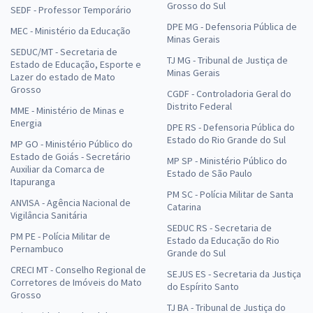
Grosso do Sul
SEDF - Professor Temporário
Comece agora a estudar com os cursos jurídicos da Gran e dê
DPE MG - Defensoria Pública de
MEC - Ministério da Educação
o primeiro passo rumo à sua estabilidade profissional!
Minas Gerais
SEDUC/MT - Secretaria de
TJ MG - Tribunal de Justiça de
Estado de Educação, Esporte e
Minas Gerais
Lazer do estado de Mato
Grosso
CGDF - Controladoria Geral do
Distrito Federal
MME - Ministério de Minas e
Energia
DPE RS - Defensoria Pública do
Estado do Rio Grande do Sul
MP GO - Ministério Público do
Estado de Goiás - Secretário
MP SP - Ministério Público do
Auxiliar da Comarca de
Estado de São Paulo
Itapuranga
PM SC - Polícia Militar de Santa
ANVISA - Agência Nacional de
Catarina
Vigilância Sanitária
SEDUC RS - Secretaria de
PM PE - Polícia Militar de
Estado da Educação do Rio
Pernambuco
Grande do Sul
CRECI MT - Conselho Regional de
SEJUS ES - Secretaria da Justiça
Corretores de Imóveis do Mato
do Espírito Santo
Grosso
TJ BA - Tribunal de Justiça do