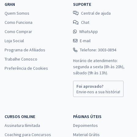
Ter um curso jurídico específico para o cargo que você deseja
GRAN
SUPORTE
pode fazer toda a diferença na sua preparação. No Gran, você
Quem Somos
Central de ajuda
tem à disposição cursos preparatórios para concursos
jurídicos totalmente focados no edital de cada certame.
Como Funciona
Chat
Como Comprar
WhatsApp
Isso significa que você estudará exatamente o que é cobrado,
Loja Social
E-mail
com o apoio de professores especialistas e experientes. As
vantagens de um
curso online para concursos públicos
são
Programa de Afiliados
Telefone: 3003-0894
inúmeros:
Trabalhe Conosco
Horário de atendimento:
segunda a sexta (8h às 20h),
disciplinas especializadas;
Preferência de Cookies
sábado (9h às 13h).
cronogramas de estudos;
Foi aprovado?
materiais atualizados;
Envie-nos a sua história!
acesso a simulados, videoaulas e PDFs.
Além disso, você pode escolher entre cursos voltados
para carreiras jurídicas clássicas ou até mesmo cursos
CURSOS ONLINE
PÁGINAS ÚTEIS
técnicos para serviços jurídicos, que abrem portas para
Assinatura Ilimitada
Depoimentos
cargos de apoio essencial em órgãos do Judiciário.
Coaching para Concursos
Material Grátis