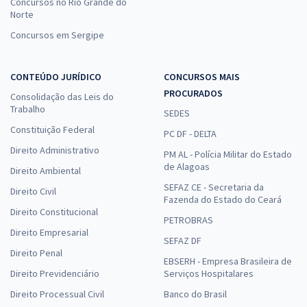
Concursos no Rio Grande do
Norte
Concursos em Sergipe
CONTEÚDO JURÍDICO
CONCURSOS MAIS
PROCURADOS
Consolidação das Leis do
Trabalho
SEDES
Constituição Federal
PC DF - DELTA
Direito Administrativo
PM AL - Polícia Militar do Estado
de Alagoas
Direito Ambiental
SEFAZ CE - Secretaria da
Direito Civil
Fazenda do Estado do Ceará
Direito Constitucional
PETROBRAS
Direito Empresarial
SEFAZ DF
Direito Penal
EBSERH - Empresa Brasileira de
Direito Previdenciário
Serviços Hospitalares
Direito Processual Civil
Banco do Brasil