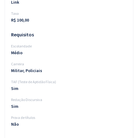
Link
Taxa
R$ 100,00
Requisitos
Escolaridade
Médio
Carreira
Militar, Policiais
TAF (Teste de Aptidão Física)
Sim
Redação Discursiva
Sim
Prova de títulos
Não