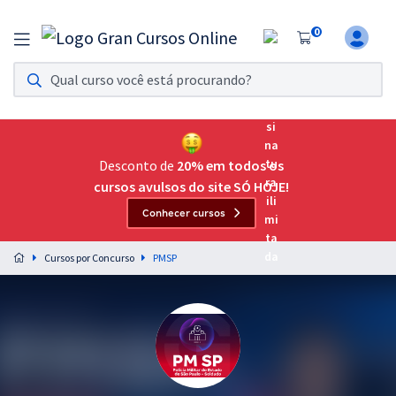
0
Assinatura Ilimitada 11
Acesso a todos os cursos. Teste grátis por 7 dias!
Assinatura OAB Até Passar
Acesso ilimitado a toda preparação para o Exame da
Desconto de
20% em todos os
Ordem, até você passar!
cursos avulsos do site SÓ HOJE!
Conhecer cursos
Residências Multiprofissionais
Preparação completa e intensiva para as principais
Cursos por Concurso
PMSP
residências em saúde do Brasil
Concursos
Assinatura Ilimitada
Cursos 20% OFF