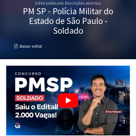
Edital publicado (Inscrições abertas)
Pós
PM SP - Polícia Militar do
Graduação
Estado de São Paulo -
Soldado
OAB
Baixar edital
Mentorias
Questões grátis
Conteúdo gratuito
Blog
Aprovados
Atendimento