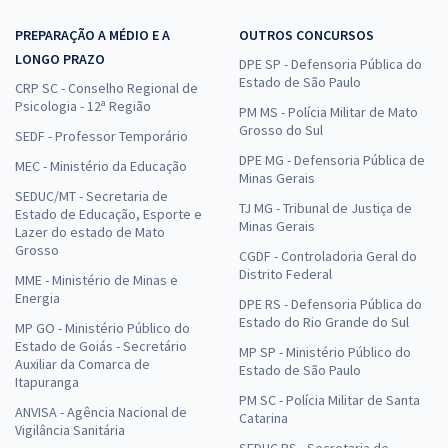
13,99
R$
ou 12x de
Economize R$ 41,96 (-20%)
PREPARAÇÃO A MÉDIO E A
OUTROS CONCURSOS
LONGO PRAZO
DPE SP - Defensoria Pública do
Comprar
Estado de São Paulo
CRP SC - Conselho Regional de
Psicologia - 12ª Região
PM MS - Polícia Militar de Mato
Grosso do Sul
SEDF - Professor Temporário
SEDF - Temporário - Professor de Educação Básica - Área de
DPE MG - Defensoria Pública de
MEC - Ministério da Educação
Minas Gerais
Formação: Administração
SEDUC/MT - Secretaria de
TJ MG - Tribunal de Justiça de
R$ 363,84
à vista
Estado de Educação, Esporte e
Minas Gerais
30,32
Lazer do estado de Mato
R$
ou 12x de
Grosso
CGDF - Controladoria Geral do
Economize R$ 90,96 (-20%)
Distrito Federal
MME - Ministério de Minas e
Comprar
Energia
DPE RS - Defensoria Pública do
Estado do Rio Grande do Sul
MP GO - Ministério Público do
Estado de Goiás - Secretário
MP SP - Ministério Público do
Auxiliar da Comarca de
Estado de São Paulo
Itapuranga
SEDF - Temporário - Professor de Educação Básica - Área de
PM SC - Polícia Militar de Santa
Formação: Nutrição
ANVISA - Agência Nacional de
Catarina
Vigilância Sanitária
R$ 391,92
à vista