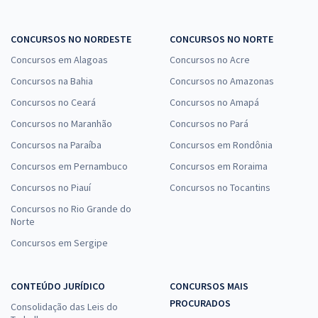
Economize R$ 97,98 (-20%)
Comprar
CONCURSOS NO NORDESTE
CONCURSOS NO NORTE
Concursos em Alagoas
Concursos no Acre
Concursos na Bahia
Concursos no Amazonas
Concursos no Ceará
Concursos no Amapá
SEDF - Temporário - Professor de Educação Básica - Área de
Formação: Filosofia
Concursos no Maranhão
Concursos no Pará
R$ 442,80
à vista
Concursos na Paraíba
Concursos em Rondônia
36,90
R$
ou 12x de
Concursos em Pernambuco
Concursos em Roraima
Economize R$ 110,70 (-20%)
Concursos no Piauí
Concursos no Tocantins
Comprar
Concursos no Rio Grande do
Norte
Concursos em Sergipe
SEDF - Temporário - Professor de Educação Básica - Área de
Formação: Sociologia
CONTEÚDO JURÍDICO
CONCURSOS MAIS
R$ 442,80
à vista
PROCURADOS
Consolidação das Leis do