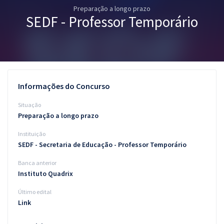
Preparação a longo prazo
Pós
SEDF - Professor Temporário
Graduação
OAB
Mentorias
Informações do Concurso
Questões grátis
Situação
Preparação a longo prazo
Conteúdo gratuito
Instituição
Blog
SEDF - Secretaria de Educação - Professor Temporário
Aprovados
Banca anterior
Instituto Quadrix
Atendimento
Último edital
Link