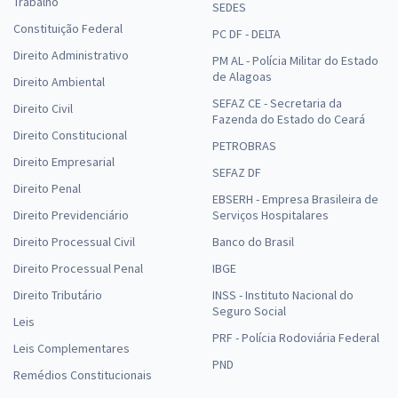
36,90
R$
Trabalho
ou 12x de
SEDES
Economize R$ 110,70 (-20%)
Constituição Federal
PC DF - DELTA
Comprar
Direito Administrativo
PM AL - Polícia Militar do Estado
de Alagoas
Direito Ambiental
SEFAZ CE - Secretaria da
Direito Civil
Fazenda do Estado do Ceará
Direito Constitucional
SEDF - Temporário - Professor de Educação Básica - Área de
PETROBRAS
Formação: LEM/Espanhol - Módulo Especial
Direito Empresarial
SEFAZ DF
R$ 442,80
à vista
Direito Penal
EBSERH - Empresa Brasileira de
36,90
R$
ou 12x de
Direito Previdenciário
Serviços Hospitalares
Economize R$ 110,70 (-20%)
Direito Processual Civil
Banco do Brasil
Comprar
Direito Processual Penal
IBGE
Direito Tributário
INSS - Instituto Nacional do
Seguro Social
Leis
SEDF - Temporário - Professor de Educação Básica - Conhecimentos
PRF - Polícia Rodoviária Federal
Leis Complementares
Específicos para Área de Formação: Educação Física
PND
Remédios Constitucionais
R$ 167,84
à vista