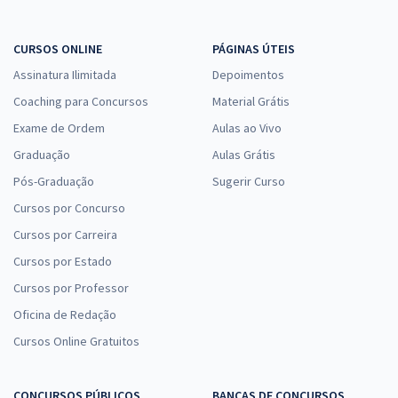
Economize R$ 110,70 (-20%)
Comprar
CURSOS ONLINE
PÁGINAS ÚTEIS
Assinatura Ilimitada
Depoimentos
Coaching para Concursos
Material Grátis
SEDF - Temporário - Professor de Educação Básica - Área de
Exame de Ordem
Aulas ao Vivo
Formação: Artes
Graduação
Aulas Grátis
R$ 442,80
à vista
36,90
Pós-Graduação
R$
Sugerir Curso
ou 12x de
Economize R$ 110,70 (-20%)
Cursos por Concurso
Comprar
Cursos por Carreira
Cursos por Estado
Cursos por Professor
Oficina de Redação
SEDF - Temporário - Professor de Educação Básica - Área de
Formação: Geografia
Cursos Online Gratuitos
R$ 442,80
à vista
36,90
R$
ou 12x de
CONCURSOS PÚBLICOS
BANCAS DE CONCURSOS