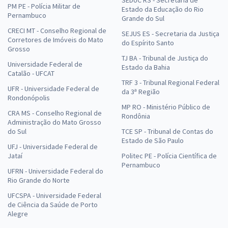
SEDUC RS - Secretaria de
32,66
PM PE - Polícia Militar de
R$
ou 12x de
Estado da Educação do Rio
Pernambuco
Grande do Sul
Economize R$ 97,98 (-20%)
CRECI MT - Conselho Regional de
SEJUS ES - Secretaria da Justiça
Comprar
Corretores de Imóveis do Mato
do Espírito Santo
Grosso
TJ BA - Tribunal de Justiça do
Universidade Federal de
Estado da Bahia
Catalão - UFCAT
TRF 3 - Tribunal Regional Federal
SEDF - Temporário - Professor de Educação Básica - Área de
UFR - Universidade Federal de
da 3ª Região
Formação: Farmácia
Rondonópolis
MP RO - Ministério Público de
R$ 391,92
à vista
CRA MS - Conselho Regional de
Rondônia
32,66
Administração do Mato Grosso
R$
ou 12x de
do Sul
TCE SP - Tribunal de Contas do
Economize R$ 97,98 (-20%)
Estado de São Paulo
UFJ - Universidade Federal de
Comprar
Jataí
Politec PE - Polícia Científica de
Pernambuco
UFRN - Universidade Federal do
Rio Grande do Norte
UFCSPA - Universidade Federal
SEDF - Temporário - Professor de Educação Básica – Área de
de Ciência da Saúde de Porto
Formação: Psicologia
Alegre
R$ 399,92
à vista