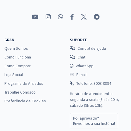
Comprar
SEDF - Temporário - Professor de Educação Básica - Conhecimentos
GRAN
SUPORTE
Específicos para Área de Formação: Pedagogia
Quem Somos
Central de ajuda
R$ 167,92
à vista
13,99
Como Funciona
Chat
R$
ou 12x de
Economize R$ 41,98 (-20%)
Como Comprar
WhatsApp
Loja Social
E-mail
Comprar
Programa de Afiliados
Telefone: 3003-0894
Trabalhe Conosco
Horário de atendimento:
segunda a sexta (8h às 20h),
Preferência de Cookies
SEDF - Temporário - Professor de Educação Básica - Área de
sábado (9h às 13h).
Formação: Inglês
R$ 442,80
à vista
Foi aprovado?
36,90
Envie-nos a sua história!
R$
ou 12x de