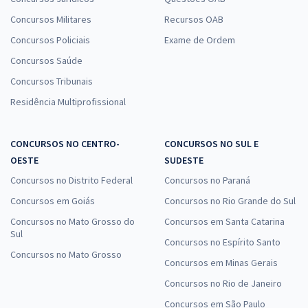
Economize R$ 88,56 (-20%)
Concursos Militares
Recursos OAB
Comprar
Concursos Policiais
Exame de Ordem
Concursos Saúde
Concursos Tribunais
SEDF - Temporário - Professor de Educação Básica - Área de
Residência Multiprofissional
Formação: Informática
R$ 352,64
à vista
CONCURSOS NO CENTRO-
CONCURSOS NO SUL E
29,39
R$
ou 12x de
OESTE
SUDESTE
Economize R$ 88,16 (-20%)
Concursos no Distrito Federal
Concursos no Paraná
Comprar
Concursos em Goiás
Concursos no Rio Grande do Sul
Concursos no Mato Grosso do
Concursos em Santa Catarina
Sul
Concursos no Espírito Santo
SEDF - Temporário - Professor de Educação Básica - Área de
Concursos no Mato Grosso
Concursos em Minas Gerais
Formação: Enfermagem
Concursos no Rio de Janeiro
R$ 391,92
à vista
32,66
Concursos em São Paulo
R$
ou 12x de