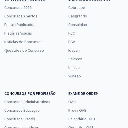
Economize R$ 110,70 (-20%)
Concursos 2026
Cebraspe
Comprar
Concursos Abertos
Cesgranrio
Editais Publicados
Consulplan
Histórias Visuais
FCC
SEDF - Temporário - Professor de Educação Básica - Área de
Notícias de Concursos
FGV
Formação: Biologia
Questões de Concurso
Idecan
R$ 442,80
à vista
Selecon
36,90
R$
ou 12x de
Economize R$ 110,70 (-20%)
Uniase
Vunesp
Comprar
CONCURSOS POR PROFISSÃO
EXAME DE ORDEM
Concursos Administrativos
OAB
SEDF - Temporário - Professor de Educação Básica - Área de
Formação: Química
Concursos Educação
Prova OAB
R$ 354,24
à vista
Concursos Fiscais
Calendário OAB
29,52
R$
ou 12x de
Concursos Jurídicos
Questões OAB