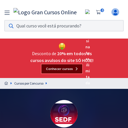
0
Assinatura Ilimitada 11
Acesso a todos os cursos. Teste grátis por 7 dias!
Assinatura OAB Até Passar
Acesso ilimitado a toda preparação para o Exame da
Desconto de
20% em todos os
Ordem, até você passar!
cursos avulsos do site SÓ HOJE!
Conhecer cursos
Residências Multiprofissionais
Preparação completa e intensiva para as principais
Cursos por Concurso
residências em saúde do Brasil
Concursos
Assinatura Ilimitada
Cursos 20% OFF