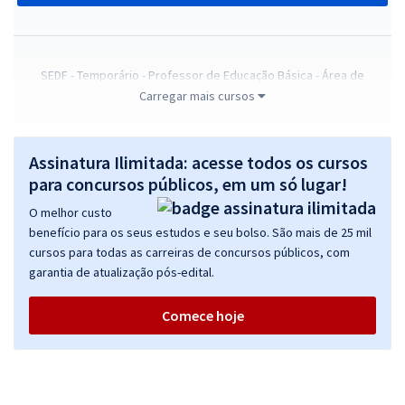
SEDF - Temporário - Professor de Educação Básica - Área de
Formação: Língua Portuguesa
Carregar mais cursos
R$ 363,84
à vista
30,32
R$
ou 12x de
Assinatura Ilimitada: acesse todos os cursos
Economize R$ 90,96 (-20%)
para concursos públicos, em um só lugar!
Comprar
O melhor custo
benefício para os seus estudos e seu bolso. São mais de 25 mil
cursos para todas as carreiras de concursos públicos, com
garantia de atualização pós-edital.
Treinamento Intensivo SEDF Temporários - Conhecimentos Básicos e
Complementares Comuns para Todos os Cargos (Exercícios +
Comece hoje
Diferenciais Exclusivos) (Pré-edital)
R$ 159,92
à vista
13,33
R$
ou 12x de
Economize R$ 39,98 (-20%)