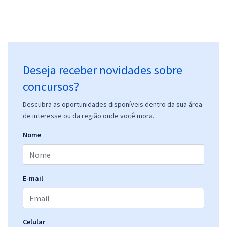
Comprar
SEDF - Temporário - Professor de Educação Básica - Área de
Deseja receber novidades sobre
Formação: Educação Física
R$ 454,80
à vista
concursos?
37,90
R$
ou 12x de
Descubra as oportunidades disponíveis dentro da sua área
Economize R$ 113,70 (-20%)
de interesse ou da região onde você mora.
Comprar
Nome
SEDF - Temporário - Professor de Educação Básica - Área de
E-mail
Formação: Matemática
R$ 454,80
à vista
37,90
R$
ou 12x de
Economize R$ 113,70 (-20%)
Celular