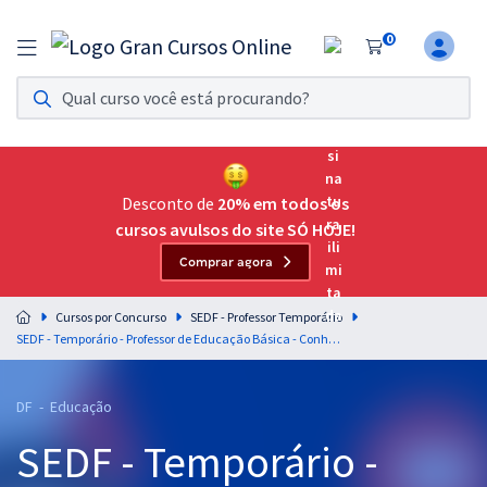
0
Assinatura Ilimitada 11
Acesso a todos os cursos. Teste grátis por 7 dias!
Assinatura OAB Até Passar
Acesso ilimitado a toda preparação para o Exame da
Desconto de
20% em todos os
Ordem, até você passar!
cursos avulsos do site SÓ HOJE!
Comprar agora
Residências Multiprofissionais
Preparação completa e intensiva para as principais
Cursos por Concurso
SEDF - Professor Temporário
residências em saúde do Brasil
SEDF - Temporário - Professor de Educação Básica - Conhecimentos Básicos e Complementares Comuns para Todos os Cargos
Concursos
DF - Educação
Assinatura Ilimitada
SEDF - Temporário -
Cursos 20% OFF