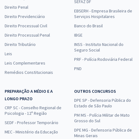
SEFAZ DF
Direito Penal
EBSERH - Empresa Brasileira de
Direito Previdenciário
Serviços Hospitalares
Direito Processual Civil
Banco do Brasil
Direito Processual Penal
IBGE
Direito Tributário
INSS - Instituto Nacional do
Seguro Social
Leis
PRF - Polícia Rodoviária Federal
Leis Complementares
PND
Remédios Constitucionais
PREPARAÇÃO A MÉDIO E A
OUTROS CONCURSOS
LONGO PRAZO
DPE SP - Defensoria Pública do
Estado de São Paulo
CRP SC - Conselho Regional de
Psicologia - 12ª Região
PM MS - Polícia Militar de Mato
Grosso do Sul
SEDF - Professor Temporário
DPE MG - Defensoria Pública de
MEC - Ministério da Educação
Minas Gerais