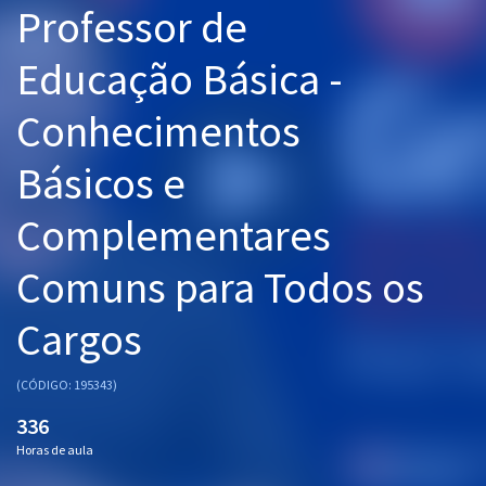
Professor de
Pós
Educação Básica -
Graduação
Conhecimentos
OAB
Básicos e
Mentorias
Complementares
Questões grátis
Conteúdo gratuito
Comuns para Todos os
Blog
Cargos
Aprovados
(CÓDIGO: 195343)
Atendimento
336
Horas de aula