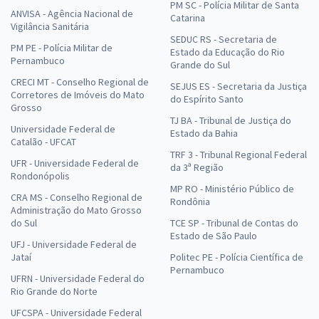
PM SC - Polícia Militar de Santa
ANVISA - Agência Nacional de
Catarina
Vigilância Sanitária
SEDUC RS - Secretaria de
PM PE - Polícia Militar de
Estado da Educação do Rio
Pernambuco
Grande do Sul
CRECI MT - Conselho Regional de
SEJUS ES - Secretaria da Justiça
Corretores de Imóveis do Mato
do Espírito Santo
Grosso
TJ BA - Tribunal de Justiça do
Universidade Federal de
Estado da Bahia
Catalão - UFCAT
TRF 3 - Tribunal Regional Federal
UFR - Universidade Federal de
da 3ª Região
Rondonópolis
MP RO - Ministério Público de
CRA MS - Conselho Regional de
Rondônia
Administração do Mato Grosso
do Sul
TCE SP - Tribunal de Contas do
Estado de São Paulo
UFJ - Universidade Federal de
Jataí
Politec PE - Polícia Científica de
Pernambuco
UFRN - Universidade Federal do
Rio Grande do Norte
UFCSPA - Universidade Federal