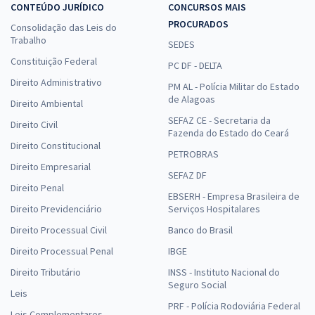
CONTEÚDO JURÍDICO
CONCURSOS MAIS
PROCURADOS
Consolidação das Leis do
Trabalho
SEDES
Constituição Federal
PC DF - DELTA
Direito Administrativo
PM AL - Polícia Militar do Estado
de Alagoas
Direito Ambiental
SEFAZ CE - Secretaria da
Direito Civil
Fazenda do Estado do Ceará
Direito Constitucional
PETROBRAS
Direito Empresarial
SEFAZ DF
Direito Penal
EBSERH - Empresa Brasileira de
Direito Previdenciário
Serviços Hospitalares
Direito Processual Civil
Banco do Brasil
Direito Processual Penal
IBGE
Direito Tributário
INSS - Instituto Nacional do
Seguro Social
Leis
PRF - Polícia Rodoviária Federal
Leis Complementares