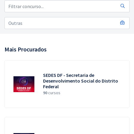
Pós
Graduação
OAB
Mentorias
Mais Procurados
Questões grátis
Conteúdo gratuito
SEDES DF - Secretaria de
Desenvolvimento Social do Distrito
Federal
Blog
90
cursos
Aprovados
Atendimento