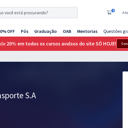
0
At
20% OFF
Pós
Graduação
OAB
Mentorias
Questões gr
 de
20% em todos os cursos avulsos do site SÓ HOJE!
Con
nsporte S.A