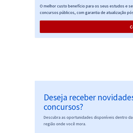
Petrobras Transporte S.A - Transpetro -
O melhor custo benefício para os seus estudos e seu
Conhecimentos Específicos para Técnico(a) de
concursos públicos, com garantia de atualização pós
Suprimento de Bens e Serviços Júnior
C
Deseja receber novidade
concursos?
Descubra as oportunidades disponíveis dentro da 
região onde você mora.