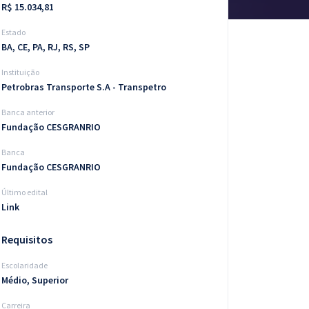
R$ 15.034,81
Estado
BA, CE, PA, RJ, RS, SP
Instituição
Petrobras Transporte S.A - Transpetro
Banca anterior
Fundação CESGRANRIO
Banca
Fundação CESGRANRIO
Último edital
Link
Requisitos
Escolaridade
Médio, Superior
Carreira