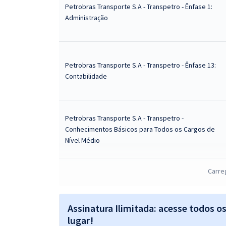
Petrobras Transporte S.A - Transpetro - Ênfase 1:
Administração
Petrobras Transporte S.A - Transpetro - Ênfase 13:
Contabilidade
Petrobras Transporte S.A - Transpetro -
Conhecimentos Básicos para Todos os Cargos de
Nível Médio
Carre
Petrobras Transporte S.A - Transpetro - Técnico(a)
de Suprimento de Bens e Serviços Júnior
Assinatura Ilimitada: acesse todos o
lugar!