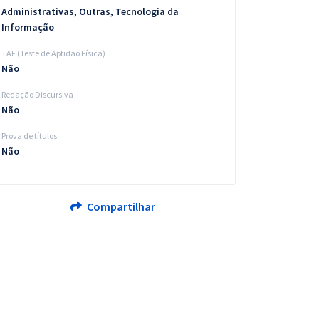
Administrativas, Outras, Tecnologia da
Informação
TAF (Teste de Aptidão Física)
Não
Redação Discursiva
Não
Prova de títulos
Não
Compartilhar