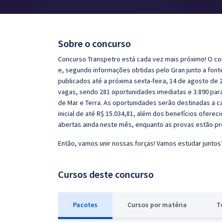
Pós
Graduação
Sobre o concurso
OAB
Concurso Transpetro está cada vez mais próximo! O co
e, segundo informações obtidas pelo Gran junto a font
Mentorias
publicados até a próxima sexta-feira, 14 de agosto d
vagas, sendo 281 oportunidades imediatas e 3.890 para
de Mar e Terra. As oportunidades serão destinadas a 
Questões grátis
inicial de até R$ 15.034,81, além dos benefícios ofere
Conteúdo gratuito
abertas ainda neste mês, enquanto as provas estão p
Blog
Então, vamos unir nossas forças! Vamos estudar juntos
Aprovados
Cursos deste concurso
Atendimento
Pacotes
Cursos
p
or matéria
T