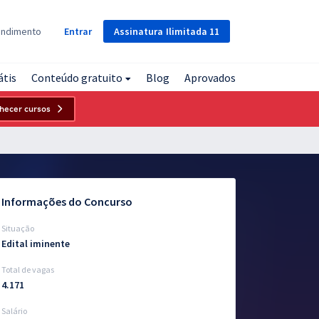
Assinatura
Ilimitada
11
endimento
Entrar
átis
Conteúdo gratuito
Blog
Aprovados
hecer cursos
Informações do Concurso
Situação
Edital iminente
Total de vagas
4.171
Salário