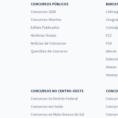
CONCURSOS PÚBLICOS
BANCA
Concursos 2026
Cebras
Concursos Abertos
Cesgra
Editais Publicados
Consulp
Histórias Visuais
FCC
Notícias de Concursos
FGV
Questões de Concurso
Idecan
Seleco
Uniase
Vunesp
CONCURSOS NO CENTRO-OESTE
CONCUR
Concursos no Distrito Federal
Concur
Concursos em Goiás
Concurs
Concursos no Mato Grosso do Sul
Concurs