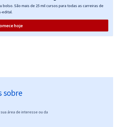
R$ 151,92
à vista
 bolso. São mais de 25 mil cursos para todas as carreiras de
12,66
R$
ou 12x de
Comprar
-edital.
Economize R$ 37,98
(-20%)
omece hoje
s sobre
sua área de interesse ou da