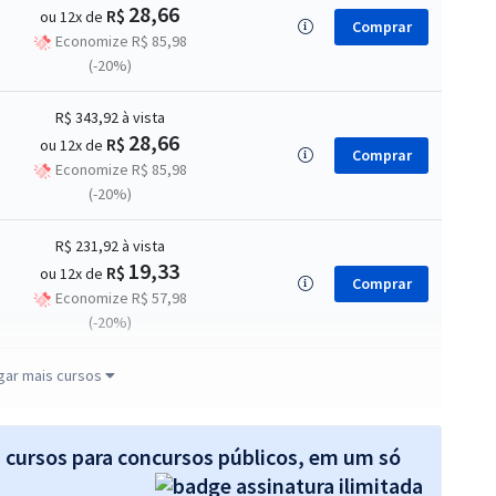
28,66
R$
ou 12x de
Comprar
Economize R$ 85,98
(-20%)
R$ 343,92
à vista
28,66
R$
ou 12x de
Comprar
Economize R$ 85,98
(-20%)
R$ 231,92
à vista
19,33
R$
ou 12x de
Comprar
Economize R$ 57,98
(-20%)
R$ 319,92
à vista
gar mais cursos
26,66
R$
ou 12x de
Comprar
Economize R$ 79,98
(-20%)
s cursos para concursos públicos, em um só