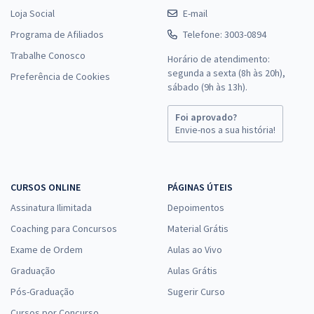
Loja Social
E-mail
SEDF - Secretaria de Educação do Distrito Federal (Efetivo) -
Professor de Educação Básica - Educação Física
Programa de Afiliados
Telefone: 3003-0894
R$ 367,92
à vista
Trabalhe Conosco
Horário de atendimento:
30,66
R$
ou 12x de
segunda a sexta (8h às 20h),
Preferência de Cookies
Economize R$ 91,98 (-20%)
sábado (9h às 13h).
Comprar
Foi aprovado?
Envie-nos a sua história!
SEDF - Secretaria de Educação do Distrito Federal (Efetivo) -
CURSOS ONLINE
PÁGINAS ÚTEIS
Professor de Educação Básica - LEM/Inglês
Assinatura Ilimitada
Depoimentos
R$ 367,92
à vista
30,66
R$
Coaching para Concursos
Material Grátis
ou 12x de
Economize R$ 91,98 (-20%)
Exame de Ordem
Aulas ao Vivo
Comprar
Graduação
Aulas Grátis
Pós-Graduação
Sugerir Curso
Cursos por Concurso