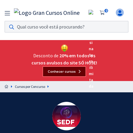
0
Assinatura Ilimitada 11
Acesso a todos os cursos. Teste grátis por 7 dias!
Assinatura OAB Até Passar
Acesso ilimitado a toda preparação para o Exame da
Desconto de
20% em todos os
Ordem, até você passar!
cursos avulsos do site SÓ HOJE!
Conhecer cursos
Residências Multiprofissionais
Preparação completa e intensiva para as principais
Cursos por Concurso
residências em saúde do Brasil
Concursos
Assinatura Ilimitada
Cursos 20% OFF