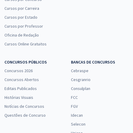
Cursos por Carreira
SEDF - Secretaria de Educação do Distrito Federal (Efetivo) -
Professor de Educação Básica - Geografia
Cursos por Estado
R$ 367,92
à vista
Cursos por Professor
30,66
R$
ou 12x de
Oficina de Redação
Economize R$ 91,98 (-20%)
Cursos Online Gratuitos
Comprar
CONCURSOS PÚBLICOS
BANCAS DE CONCURSOS
Concursos 2026
Cebraspe
SEDF - Secretaria de Educação do Distrito Federal (Efetivo) -
Concursos Abertos
Cesgranrio
Professor de Educação Básica - Conhecimentos Específicos para
Editais Publicados
Consulplan
Gestor em Políticas Públicas e Gestão Educacional - Administração
Histórias Visuais
FCC
R$ 223,84
à vista
18,65
R$
ou 12x de
Notícias de Concursos
FGV
Economize R$ 55,96 (-20%)
Questões de Concurso
Idecan
Comprar
Selecon
Uniase