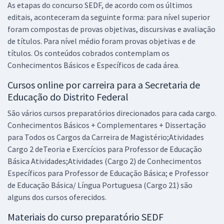
As etapas do concurso SEDF, de acordo com os últimos
Professor de Educação Básica - História
editais, aconteceram da seguinte forma: para nível superior
R$ 367,92
à vista
foram compostas de provas objetivas, discursivas e avaliação
30,66
R$
ou 12x de
de títulos. Para nível médio foram provas objetivas e de
Economize R$ 91,98 (-20%)
títulos. Os conteúdos cobrados contemplam os
Comprar
Conhecimentos Básicos e Específicos de cada área.
Cursos online por carreira para a Secretaria de
Educação do Distrito Federal
SEDF - Secretaria de Educação do Distrito Federal (Efetivo) -
São vários cursos preparatórios direcionados para cada cargo.
Professor de Educação Básica - Língua Portuguesa (Pré-edital)
Conhecimentos Básicos + Complementares + Dissertação
R$ 391,92
à vista
para Todos os Cargos da Carreira de Magistério;Atividades
32,66
R$
ou 12x de
Cargo 2 deTeoria e Exercícios para Professor de Educação
Economize R$ 97,98 (-20%)
Básica Atividades;Atividades (Cargo 2) de Conhecimentos
Específicos para Professor de Educação Básica; e Professor
Comprar
de Educação Básica/ Língua Portuguesa (Cargo 21) são
alguns dos cursos oferecidos.
Materiais do curso preparatório SEDF
SEDF - Secretaria de Educação do Distrito Federal (Efetivo) -