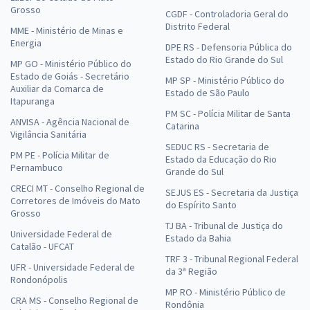
Grosso
CGDF - Controladoria Geral do
Comprar
Distrito Federal
MME - Ministério de Minas e
Energia
DPE RS - Defensoria Pública do
Estado do Rio Grande do Sul
MP GO - Ministério Público do
Estado de Goiás - Secretário
MP SP - Ministério Público do
SEDF - Efetivo - Professor de Educação Básica - Matemática (Pré-
Auxiliar da Comarca de
Estado de São Paulo
Itapuranga
edital)
PM SC - Polícia Militar de Santa
ANVISA - Agência Nacional de
R$ 367,92
à vista
Catarina
Vigilância Sanitária
30,66
R$
ou 12x de
SEDUC RS - Secretaria de
PM PE - Polícia Militar de
Economize R$ 91,98 (-20%)
Estado da Educação do Rio
Pernambuco
Grande do Sul
Comprar
CRECI MT - Conselho Regional de
SEJUS ES - Secretaria da Justiça
Corretores de Imóveis do Mato
do Espírito Santo
Grosso
TJ BA - Tribunal de Justiça do
Universidade Federal de
Estado da Bahia
SEDF - Efetivo - Professor de Educação Básica - Ciências Naturais
Catalão - UFCAT
(Pré-edital)
TRF 3 - Tribunal Regional Federal
UFR - Universidade Federal de
da 3ª Região
Rondonópolis
R$ 159,92
à vista
MP RO - Ministério Público de
13,33
R$
ou 12x de
CRA MS - Conselho Regional de
Rondônia