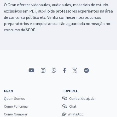
O Gran oferece videoaulas, audioaulas, materiais de estudo
Conhecimentos Específicos para o Cargo de Técnico Gestão
Educacional - Especialidade: Apoio Administrativo (Pré-edital)
exclusivos em PDF, auxílio de professores experientes na área
de concurso público etc. Venha conhecer nossos cursos
R$ 223,84
à vista
18,65
preparatórios e conquistar sua tão aguardada nomeação no
R$
ou 12x de
concurso da SEDF.
Economize R$ 55,96 (-20%)
Comprar
SEDF - Secretaria de Educação do Distrito Federal (Efetivo) -
Professor de Educação Básica - Contabilidade (Pré-edital)
R$ 391,92
à vista
32,66
R$
ou 12x de
Economize R$ 97,98 (-20%)
GRAN
SUPORTE
Quem Somos
Central de ajuda
Comprar
Como Funciona
Chat
Como Comprar
WhatsApp