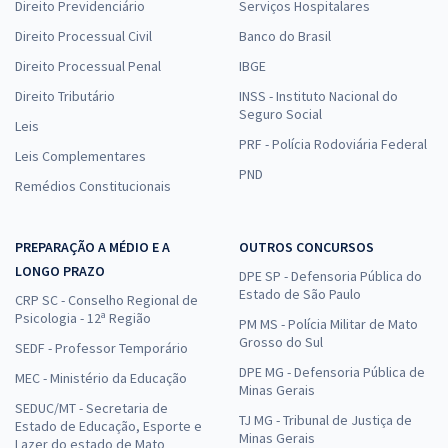
Direito Previdenciário
Serviços Hospitalares
Comprar
Direito Processual Civil
Banco do Brasil
Direito Processual Penal
IBGE
Direito Tributário
INSS - Instituto Nacional do
Seguro Social
SEDF - Efetivo - Professor de Educação Básica - Enfermagem (Pré-
Leis
edital)
PRF - Polícia Rodoviária Federal
Leis Complementares
R$ 399,92
à vista
PND
Remédios Constitucionais
33,33
R$
ou 12x de
Economize R$ 99,98 (-20%)
PREPARAÇÃO A MÉDIO E A
OUTROS CONCURSOS
Comprar
LONGO PRAZO
DPE SP - Defensoria Pública do
Estado de São Paulo
CRP SC - Conselho Regional de
Psicologia - 12ª Região
PM MS - Polícia Militar de Mato
Grosso do Sul
SEDF - Efetivo - Professor de Educação Básica - Pedagogo -
SEDF - Professor Temporário
Orientador Educacional (Pré-edital)
DPE MG - Defensoria Pública de
MEC - Ministério da Educação
Minas Gerais
R$ 319,92
à vista
SEDUC/MT - Secretaria de
26,66
TJ MG - Tribunal de Justiça de
R$
ou 12x de
Estado de Educação, Esporte e
Minas Gerais
Lazer do estado de Mato
Economize R$ 79,98 (-20%)