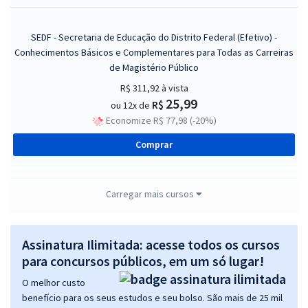
SEDF - Secretaria de Educação do Distrito Federal (Efetivo) -
Conhecimentos Básicos e Complementares para Todas as Carreiras
de Magistério Público
R$ 311,92
à vista
25,99
R$
ou 12x de
Economize R$ 77,98 (-20%)
Comprar
Carregar mais cursos
SEDF - Secretaria de Educação do Distrito Federal (Efetivo) -
Conhecimentos Básicos para os Cargos de Gestor em Políticas
Públicas e Gestão Educacional (Pré-edital)
Assinatura Ilimitada: acesse todos os cursos
para concursos públicos, em um só lugar!
R$ 391,92
à vista
32,66
R$
ou 12x de
O melhor custo
Economize R$ 97,98 (-20%)
benefício para os seus estudos e seu bolso. São mais de 25 mil