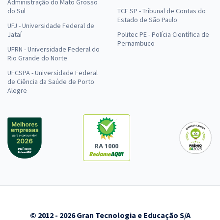
Economize R$ 39,98 (-20%)
Administração do Mato Grosso
do Sul
TCE SP - Tribunal de Contas do
Comprar
Estado de São Paulo
UFJ - Universidade Federal de
Jataí
Politec PE - Polícia Científica de
Pernambuco
UFRN - Universidade Federal do
Rio Grande do Norte
SEDF - Efetivo - Professor de Educação Básica - Área de Formação:
UFCSPA - Universidade Federal
Direito (Pré-Edital)
de Ciência da Saúde de Porto
R$ 559,04
à vista
Alegre
46,59
R$
ou 12x de
Economize R$ 139,76 (-20%)
Comprar
RA 1000
SEDF - Efetivo - Professor de Educação Básica - Química (Pré-edital)
R$ 159,92
à vista
13,33
R$
ou 12x de
Economize R$ 39,98 (-20%)
© 2012 - 2026 Gran Tecnologia e Educação S/A