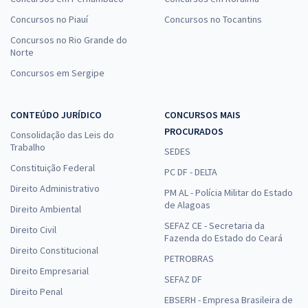
Comprar
Concursos no Piauí
Concursos no Tocantins
Concursos no Rio Grande do
Norte
Concursos em Sergipe
SEDF - Efetivo - Professor de Educação Básica – Odontologia (Pré-
edital)
R$ 399,92
à vista
CONTEÚDO JURÍDICO
CONCURSOS MAIS
33,33
R$
ou 12x de
PROCURADOS
Consolidação das Leis do
Economize R$ 99,98 (-20%)
Trabalho
SEDES
Constituição Federal
Comprar
PC DF - DELTA
Direito Administrativo
PM AL - Polícia Militar do Estado
de Alagoas
Direito Ambiental
SEFAZ CE - Secretaria da
Direito Civil
SEDF - Efetivo - Professor de Educação Básica – Psicologia (Pré-
Fazenda do Estado do Ceará
edital)
Direito Constitucional
PETROBRAS
R$ 399,92
à vista
Direito Empresarial
SEFAZ DF
33,33
R$
ou 12x de
Direito Penal
EBSERH - Empresa Brasileira de
Economize R$ 99,98 (-20%)