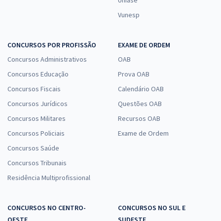
Vunesp
SEDF - Secretaria de Educação do Distrito Federal (Efetivo) -
Conhecimentos Específicos para Professor de Educação Básica -
CONCURSOS POR PROFISSÃO
EXAME DE ORDEM
Língua Portuguesa (Pré-edital)
Concursos Administrativos
OAB
R$ 223,84
à vista
Concursos Educação
Prova OAB
18,65
R$
ou 12x de
Economize R$ 55,96 (-20%)
Concursos Fiscais
Calendário OAB
Concursos Jurídicos
Questões OAB
Comprar
Concursos Militares
Recursos OAB
Concursos Policiais
Exame de Ordem
Concursos Saúde
SEDF - Secretaria de Educação do DF - Professor de Educação
Básica - Conhecimentos Específicos para o Cargo de Fisioterapia
Concursos Tribunais
(Cargo 417)
Residência Multiprofissional
R$ 319,99
à vista
26,67
R$
ou 12x de
CONCURSOS NO CENTRO-
CONCURSOS NO SUL E
Economize R$ 80,00 (-20%)
OESTE
SUDESTE