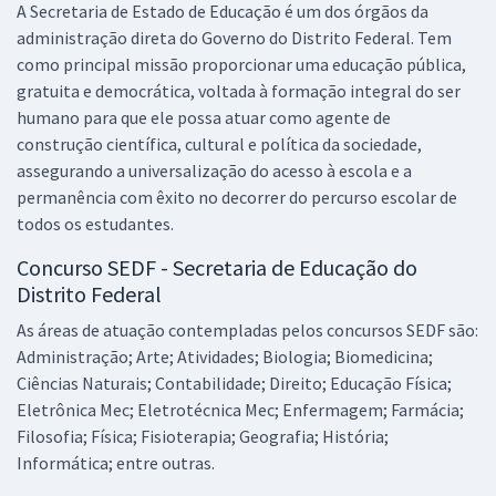
A Secretaria de Estado de Educação é um dos órgãos da
R$ 231,92
à vista
19,33
administração direta do Governo do Distrito Federal. Tem
R$
ou 12x de
como principal missão proporcionar uma educação pública,
Economize R$ 57,98 (-20%)
gratuita e democrática, voltada à formação integral do ser
Comprar
humano para que ele possa atuar como agente de
construção científica, cultural e política da sociedade,
assegurando a universalização do acesso à escola e a
permanência com êxito no decorrer do percurso escolar de
SEDF - Secretaria de Educação do Distrito Federal (Efetivo) - Gestor
todos os estudantes.
Em Políticas Públicas e Gestão Educacional - Tecnologia da
Informação (Módulo Especial) (Pré-edital)
Concurso SEDF - Secretaria de Educação do
Distrito Federal
R$ 399,92
à vista
33,33
R$
ou 12x de
As áreas de atuação contempladas pelos concursos SEDF são:
Economize R$ 99,98 (-20%)
Administração; Arte; Atividades; Biologia; Biomedicina;
Comprar
Ciências Naturais; Contabilidade; Direito; Educação Física;
Eletrônica Mec; Eletrotécnica Mec; Enfermagem; Farmácia;
Filosofia; Física; Fisioterapia; Geografia; História;
Informática; entre outras.
SEDF - Secretaria de Educação do Distrito Federal (Efetivo) -