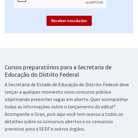
Economize R$ 97,98 (-20%)
Comprar
Receber novidades
SEDF - Secretaria de Educação do Distrito Federal (Efetivo) - Técnico
de Gestão Educacional - Especialidade: Apoio Administrativo (Pré-
edital)
R$ 423,84
à vista
Cursos preparatórios para a Secretaria de
35,32
R$
ou 12x de
Educação do Distrito Federal
Economize R$ 105,96 (-20%)
A Secretaria de Estado de Educação do Distrito Federal deve
Comprar
lançar a qualquer momento novo concurso público
objetivando preencher vagas em aberto. Quer acompanhar
todas as informações sobre o lançamento do edital?
Acompanhe o Gran, pois aqui você tem acesso a todos os
SEDF - Secretaria de Educação do Distrito Federal (Efetivo) -
detalhes sobre os concursos abertos e os concursos
Conhecimentos Específicos para Professor de Educação Básica -
previstos para a SEDF e outros órgãos.
Pedagogia (Pré-edital)