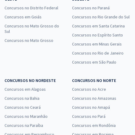
Comprar
Concursos no Distrito Federal
Concursos no Paraná
Concursos em Goiás
Concursos no Rio Grande do Sul
Concursos no Mato Grosso do
Concursos em Santa Catarina
Sul
SEDF - Efetivo - Professor de Educação Básica - Biomedicina (Pré-
Concursos no Espírito Santo
edital)
Concursos no Mato Grosso
Concursos em Minas Gerais
R$ 399,92
à vista
Concursos no Rio de Janeiro
33,33
R$
ou 12x de
Economize R$ 99,98 (-20%)
Concursos em São Paulo
Comprar
CONCURSOS NO NORDESTE
CONCURSOS NO NORTE
Concursos em Alagoas
Concursos no Acre
Concursos na Bahia
Concursos no Amazonas
SEDF - Efetivo - Professor de Educação Básica - Farmacêutico (Pré-
Concursos no Ceará
edital)
Concursos no Amapá
Concursos no Maranhão
R$ 399,92
à vista
Concursos no Pará
33,33
R$
ou 12x de
Concursos na Paraíba
Concursos em Rondônia
Economize R$ 99,98 (-20%)
Concursos em Pernambuco
Concursos em Roraima