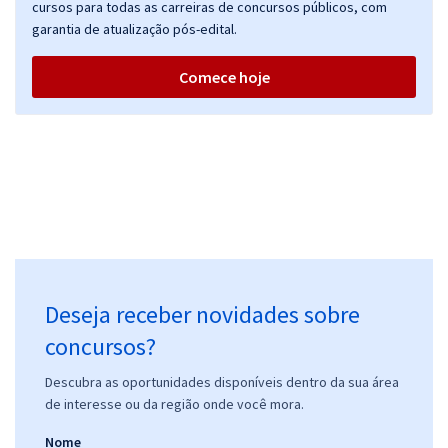
cursos para todas as carreiras de concursos públicos, com
Comprar
garantia de atualização pós-edital.
Comece hoje
SEDF - Secretaria de Educação do Distrito Federal (Efetivo) -
Professor de Educação Básica - Pedagogia (Pré-edital)
R$ 391,92
à vista
32,66
R$
ou 12x de
Economize R$ 97,98 (-20%)
Comprar
Deseja receber novidades sobre
SEDF - Secretaria de Educação do Distrito Federal (Efetivo) -
concursos?
Professor de Educação Básica - Gestor em Políticas Públicas e
Gestão Educacional - Administração
Descubra as oportunidades disponíveis dentro da sua área
de interesse ou da região onde você mora.
R$ 399,92
à vista
33,33
R$
ou 12x de
Nome