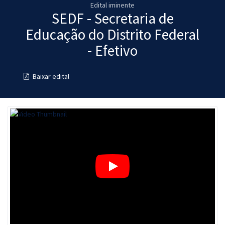
Edital iminente
Pós
SEDF - Secretaria de
Graduação
Educação do Distrito Federal
- Efetivo
OAB
Baixar edital
Mentorias
Questões grátis
Conteúdo gratuito
Blog
Aprovados
Atendimento