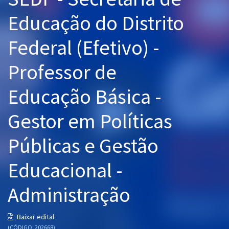
Pós
Educação do Distrito
Graduação
Federal (Efetivo) -
OAB
Professor de
Mentorias
Educação Básica -
Questões grátis
Gestor em Políticas
Conteúdo gratuito
Públicas e Gestão
Blog
Educacional -
Aprovados
Administração
Atendimento
Baixar edital
(CÓDIGO: 202668)