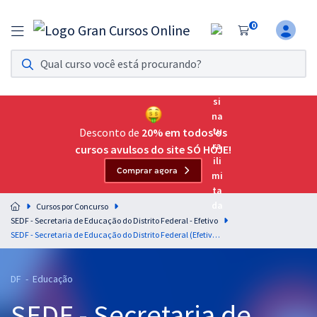
0
Assinatura Ilimitada 11
Acesso a todos os cursos. Teste grátis por 7 dias!
Assinatura OAB Até Passar
Acesso ilimitado a toda preparação para o Exame da
Desconto de
20% em todos os
Ordem, até você passar!
cursos avulsos do site SÓ HOJE!
Comprar agora
Residências Multiprofissionais
Preparação completa e intensiva para as principais
Cursos por Concurso
residências em saúde do Brasil
SEDF - Secretaria de Educação do Distrito Federal - Efetivo
SEDF - Secretaria de Educação do Distrito Federal (Efetivo) - Professor de Educação Básica - Gestor em Políticas Públicas e Gestão Educacional - Administração
Concursos
Assinatura Ilimitada
DF - Educação
SEDF - Secretaria de
Cursos 20% OFF