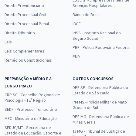
EBSERH - Empresa Brasileira de
permitindo que você faça o seu próprio planejamento de
Direito Previdenciário
Serviços Hospitalares
estudos. Assim, sem sair de casa ou onde quer que esteja, você
Direito Processual Civil
Banco do Brasil
consegue acessar o vasto conteúdo proporcionado em sua
plataforma. Perfeito para quem está em busca de uma
Direito Processual Penal
IBGE
maneira rápida, prática e econômica de estudar.
Direito Tributário
INSS - Instituto Nacional do
Seguro Social
Veja todas as facilidades que o Gran oferece e prepare-se para
Leis
PRF - Polícia Rodoviária Federal
os concursos da Vunesp e das principais bancas
Leis Complementares
organizadoras do Brasil!
PND
Remédios Constitucionais
PREPARAÇÃO A MÉDIO E A
OUTROS CONCURSOS
LONGO PRAZO
DPE SP - Defensoria Pública do
Estado de São Paulo
CRP SC - Conselho Regional de
Psicologia - 12ª Região
PM MS - Polícia Militar de Mato
Grosso do Sul
SEDF - Professor Temporário
DPE MG - Defensoria Pública de
MEC - Ministério da Educação
Minas Gerais
SEDUC/MT - Secretaria de
TJ MG - Tribunal de Justiça de
Estado de Educação, Esporte e