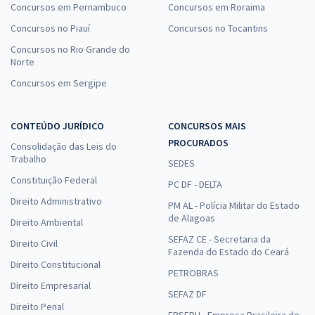
Concursos em Pernambuco
Concursos em Roraima
Além disso, é possível colocar em prática tudo o que foi
Concursos no Piauí
Concursos no Tocantins
aprendido ao longo da rotina de estudos e entender em qual
assunto há uma dificuldade maior ou menor. Com isso, fica
Concursos no Rio Grande do
Norte
mais fácil analisar o que merece uma dedicação e preparação
a mais.
Concursos em Sergipe
Você pode também fazer
curso para concurso
e aumentar
ainda mais as chances de alcançar o seu sucesso profissional
CONTEÚDO JURÍDICO
CONCURSOS MAIS
e a tão sonhada vaga em instituições e órgãos públicos. O
PROCURADOS
Consolidação das Leis do
Gran, por exemplo, oferece qualidade e o máximo de suporte
Trabalho
SEDES
para os interessados em se tornarem servidores.
Constituição Federal
PC DF - DELTA
Direito Administrativo
São videoaulas, apostilas e materiais de apoio desenvolvidos
PM AL - Polícia Militar do Estado
de Alagoas
por profissionais e especialistas de alta qualidade. Desta
Direito Ambiental
maneira, fica ainda mais fácil estudar e se preparar para o
SEFAZ CE - Secretaria da
Direito Civil
Fazenda do Estado do Ceará
certame, seja ele Vunesp ou de qualquer outra banca
Direito Constitucional
organizadora.
PETROBRAS
Direito Empresarial
SEFAZ DF
A grande vantagem é que ele oferece cursos online,
Direito Penal