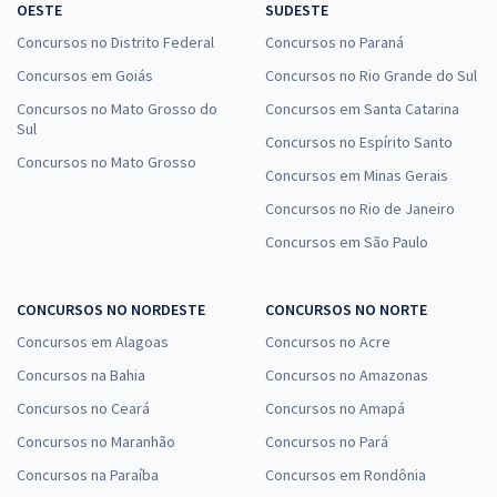
programático apresentado no edital. Desta forma, o
OESTE
SUDESTE
candidato precisa dedicar a sua rotina de estudo a todos os
Concursos no Distrito Federal
Concursos no Paraná
temas prometidos no documento. Apesar de ser algo que
Concursos em Goiás
Concursos no Rio Grande do Sul
merece uma atenção especial, a vantagem é que não são
desperdiçados tempo e esforço estudando uma matéria que
Concursos no Mato Grosso do
Concursos em Santa Catarina
Sul
pode nem ser abordada durante as provas.
Concursos no Espírito Santo
Concursos no Mato Grosso
Concursos em Minas Gerais
Na parte de informática, a banca é considerada uma das mais
fáceis, com abordagens simples. A respeito das questões de
Concursos no Rio de Janeiro
Direito, são cobrados conhecimentos literais das leis,
Concursos em São Paulo
enquanto as de Língua Portuguesa requerem regras e
aplicações, além de interpretação de texto.
CONCURSOS NO NORDESTE
CONCURSOS NO NORTE
Estude por questões de concursos da banca
Concursos em Alagoas
Concursos no Acre
Uma das maneiras mais eficazes de se preparar para as
Concursos na Bahia
Concursos no Amazonas
provas de concursos públicos é estudar por
questões de
Concursos no Ceará
Concursos no Amapá
concurso
. Solucionar os testes e as dissertativas permite que
Concursos no Maranhão
Concursos no Pará
você conheça a banca e a maneira como os assuntos são
abordados.
Concursos na Paraíba
Concursos em Rondônia