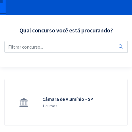
Pós
Graduação
Qual concurso você está procurando?
OAB
Mentorias
Questões grátis
Conteúdo gratuito
Blog
Aprovados
Câmara de Alumínio - SP
1
cursos
Atendimento