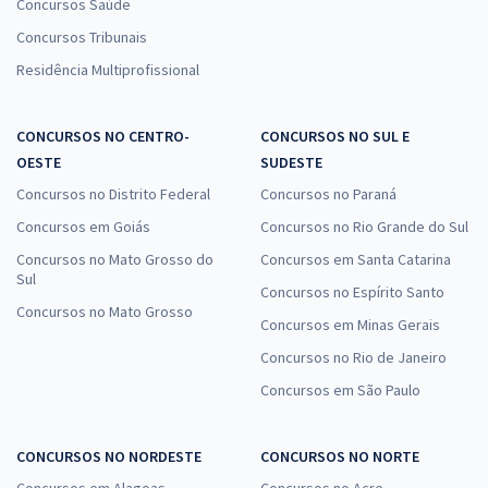
Concursos Saúde
organizadora foram os do Tribunal Regional Eleitoral do Rio
Concursos Tribunais
de Janeiro (TRE-RJ), do Tribunal de Justiça de Minas Gerais
Residência Multiprofissional
(TJMG) e o Concurso Professor SEDUC PA 2018 da Secretaria
Estadual de Educação do Pará.
CONCURSOS NO CENTRO-
CONCURSOS NO SUL E
Provas da Consulplan: características
OESTE
SUDESTE
As provas da Consulplan têm como principal característica a
Concursos no Distrito Federal
Concursos no Paraná
abordagem mais didática e focada na interpretação do
Concursos em Goiás
Concursos no Rio Grande do Sul
candidato em relação ao que é pedido. Além disso, quando o
conteúdo está relacionado às leis, sua abordagem é mais
Concursos no Mato Grosso do
Concursos em Santa Catarina
Sul
literal e exige do candidato conhecimentos específicos.
Concursos no Espírito Santo
Concursos no Mato Grosso
Concursos em Minas Gerais
Entre os conteúdos mais marcantes, a prova de Português se
destaca. Ela é construída com textos bem selecionados e
Concursos no Rio de Janeiro
questões muito claras. O conteúdo geralmente é retirado de
Concursos em São Paulo
jornais e poemas. A fim de responder às questões da melhor
maneira possível, o ideal é conhecer a banca e verificar as
CONCURSOS NO NORDESTE
CONCURSOS NO NORTE
provas anteriores.