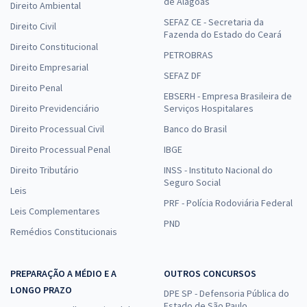
de Alagoas
Direito Ambiental
A fim de facilitar a sua rotina de estudos, você pode optar por
SEFAZ CE - Secretaria da
Direito Civil
Fazenda do Estado do Ceará
fazer um
curso para concurso
e contar com o auxílio de
Direito Constitucional
profissionais e especialistas no assunto. O Gran oferece
PETROBRAS
Direito Empresarial
videoaulas, apostilas, materiais de apoio e muito mais para
SEFAZ DF
garantir a sua preparação. Aproveite!
Direito Penal
EBSERH - Empresa Brasileira de
Direito Previdenciário
Serviços Hospitalares
Direito Processual Civil
Banco do Brasil
Direito Processual Penal
IBGE
Direito Tributário
INSS - Instituto Nacional do
Seguro Social
Leis
PRF - Polícia Rodoviária Federal
Leis Complementares
PND
Remédios Constitucionais
PREPARAÇÃO A MÉDIO E A
OUTROS CONCURSOS
LONGO PRAZO
DPE SP - Defensoria Pública do
Estado de São Paulo