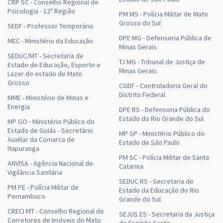
CRP SC - Conselho Regional de
Psicologia - 12ª Região
PM MS - Polícia Militar de Mato
Grosso do Sul
SEDF - Professor Temporário
DPE MG - Defensoria Pública de
MEC - Ministério da Educação
Minas Gerais
SEDUC/MT - Secretaria de
TJ MG - Tribunal de Justiça de
Estado de Educação, Esporte e
Minas Gerais
Lazer do estado de Mato
Grosso
CGDF - Controladoria Geral do
Distrito Federal
MME - Ministério de Minas e
Energia
DPE RS - Defensoria Pública do
Estado do Rio Grande do Sul
MP GO - Ministério Público do
Estado de Goiás - Secretário
MP SP - Ministério Público do
Auxiliar da Comarca de
Estado de São Paulo
Itapuranga
PM SC - Polícia Militar de Santa
ANVISA - Agência Nacional de
Catarina
Vigilância Sanitária
SEDUC RS - Secretaria de
PM PE - Polícia Militar de
Estado da Educação do Rio
Pernambuco
Grande do Sul
CRECI MT - Conselho Regional de
SEJUS ES - Secretaria da Justiça
Corretores de Imóveis do Mato