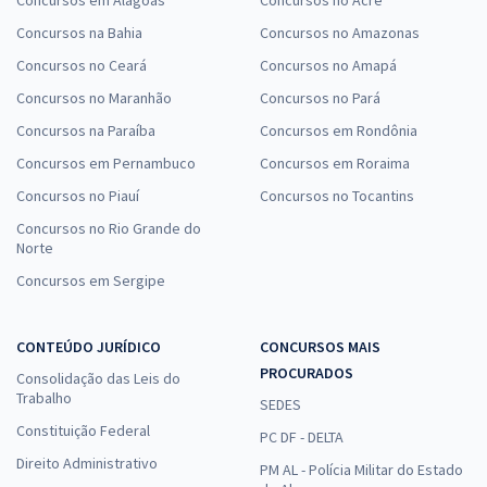
Concursos em Alagoas
Concursos no Acre
Quando as avaliações são de Matemática ou Informática, é
Concursos na Bahia
Concursos no Amazonas
exigido que o candidato interprete o enunciado e saiba
Concursos no Ceará
Concursos no Amapá
solucionar o que é requisitado. Em geral, toda a construção
da prova é direta e objetiva, sem o uso de figuras e sem muita
Concursos no Maranhão
Concursos no Pará
exigência sobre conhecimentos gerais.
Concursos na Paraíba
Concursos em Rondônia
Estude por questões de concursos passados
Concursos em Pernambuco
Concursos em Roraima
Concursos no Piauí
Concursos no Tocantins
Por que estudar por meio de
questões de concurso
passado
é importante? Essa é a principal dica para você ter sucesso
Concursos no Rio Grande do
Norte
nas provas da Consulplan, já que é possível colocar o que foi
aprendido em prática e garantir que você treine e aplique
Concursos em Sergipe
seus conhecimentos. Assim, fica ainda mais fácil entender
quais são as suas dificuldades e saber como os assuntos são
CONTEÚDO JURÍDICO
CONCURSOS MAIS
abordados nas provas.
PROCURADOS
Consolidação das Leis do
O Gran oferece aos seus alunos uma plataforma completa,
Trabalho
SEDES
na qual você pode realizar simulados e encontrar questões
Constituição Federal
PC DF - DELTA
resolvidas e comentadas. Perfeito para garantir um estudo
Direito Administrativo
PM AL - Polícia Militar do Estado
ainda mais eficiente!