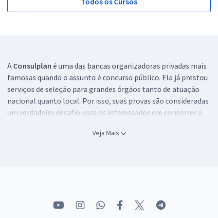
Todos os Cursos
A
Consulplan
é uma das bancas organizadoras privadas mais
famosas quando o assunto é concurso público. Ela já prestou
serviços de seleção para grandes órgãos tanto de atuação
nacional quanto local. Por isso, suas provas são consideradas
um verdadeiro desafio para os interessados em concorrer a
uma das vagas disponíveis.
Veja Mais
Todos sabem que se preparar para as provas de concursos
públicos é de suma importância. Hoje, mais do que nunca, os
certames são disputados, e os candidatos se dedicam cada
vez mais a fim de conquistar a tão sonhada vaga. Isso se deve
às vantagens que os órgãos oferecem, como a possibilidade
de construir um plano de carreira e até mesmo estabilidade
financeira.