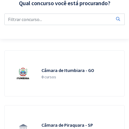
Qual concurso você está procurando?
Pós
Graduação
OAB
Mentorias
Questões grátis
Câmara de Itumbiara - GO
Conteúdo gratuito
0
cursos
Blog
Aprovados
Atendimento
Câmara de Piraquara - SP