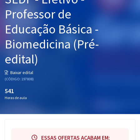
Pós
Professor de
Graduação
Educação Básica -
OAB
Biomedicina (Pré-
Mentorias
edital)
Questões grátis
Baixar edital
Conteúdo gratuito
(CÓDIGO: 197808)
541
Blog
Horas de aula
Aprovados
Atendimento
ESSAS OFERTAS ACABAM EM: