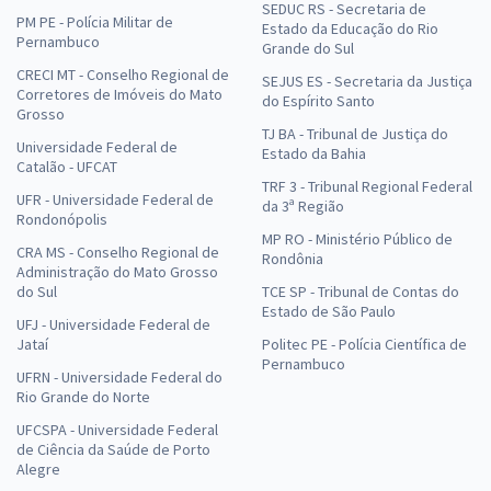
SEDUC RS - Secretaria de
PM PE - Polícia Militar de
Estado da Educação do Rio
Pernambuco
Grande do Sul
CRECI MT - Conselho Regional de
SEJUS ES - Secretaria da Justiça
Corretores de Imóveis do Mato
do Espírito Santo
Grosso
TJ BA - Tribunal de Justiça do
Universidade Federal de
Estado da Bahia
Catalão - UFCAT
TRF 3 - Tribunal Regional Federal
UFR - Universidade Federal de
da 3ª Região
Rondonópolis
MP RO - Ministério Público de
CRA MS - Conselho Regional de
Rondônia
Administração do Mato Grosso
do Sul
TCE SP - Tribunal de Contas do
Estado de São Paulo
UFJ - Universidade Federal de
Jataí
Politec PE - Polícia Científica de
Pernambuco
UFRN - Universidade Federal do
Rio Grande do Norte
UFCSPA - Universidade Federal
de Ciência da Saúde de Porto
Alegre