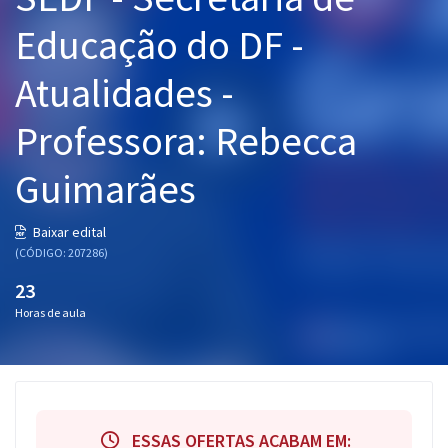
Pós
Educação do DF -
Graduação
Atualidades -
OAB
Professora: Rebecca
Mentorias
Guimarães
Questões grátis
Baixar edital
Conteúdo gratuito
(CÓDIGO: 207286)
23
Blog
Horas de aula
Aprovados
Atendimento
ESSAS OFERTAS ACABAM EM: