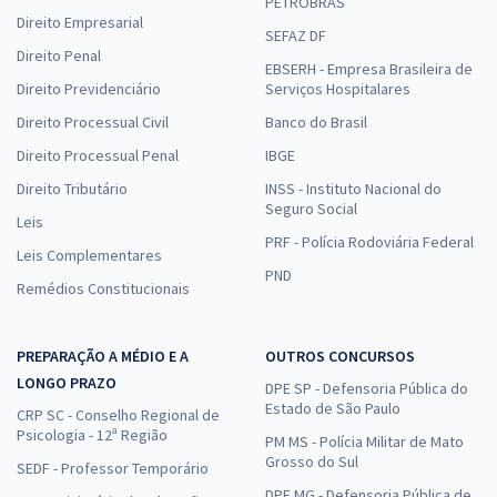
PETROBRAS
Direito Empresarial
SEFAZ DF
Direito Penal
EBSERH - Empresa Brasileira de
Direito Previdenciário
Serviços Hospitalares
Direito Processual Civil
Banco do Brasil
Direito Processual Penal
IBGE
Direito Tributário
INSS - Instituto Nacional do
Seguro Social
Leis
PRF - Polícia Rodoviária Federal
Leis Complementares
PND
Remédios Constitucionais
PREPARAÇÃO A MÉDIO E A
OUTROS CONCURSOS
LONGO PRAZO
DPE SP - Defensoria Pública do
Estado de São Paulo
CRP SC - Conselho Regional de
Psicologia - 12ª Região
PM MS - Polícia Militar de Mato
Grosso do Sul
SEDF - Professor Temporário
DPE MG - Defensoria Pública de