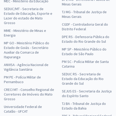
MEC - Ministério da Educação
Minas Gerais
SEDUC/MT - Secretaria de
TJ MG - Tribunal de Justiça de
Estado de Educação, Esporte e
Minas Gerais
Lazer do estado de Mato
Grosso
CGDF - Controladoria Geral do
Distrito Federal
MME - Ministério de Minas e
Energia
DPE RS - Defensoria Pública do
Estado do Rio Grande do Sul
MP GO - Ministério Público do
Estado de Goiás - Secretário
MP SP - Ministério Público do
Auxiliar da Comarca de
Estado de São Paulo
Itapuranga
PM SC - Polícia Militar de Santa
ANVISA - Agência Nacional de
Catarina
Vigilância Sanitária
SEDUC RS - Secretaria de
PM PE - Polícia Militar de
Estado da Educação do Rio
Pernambuco
Grande do Sul
CRECI MT - Conselho Regional de
SEJUS ES - Secretaria da Justiça
Corretores de Imóveis do Mato
do Espírito Santo
Grosso
TJ BA - Tribunal de Justiça do
Universidade Federal de
Estado da Bahia
Catalão - UFCAT
TRF 3 - Tribunal Regional Federal