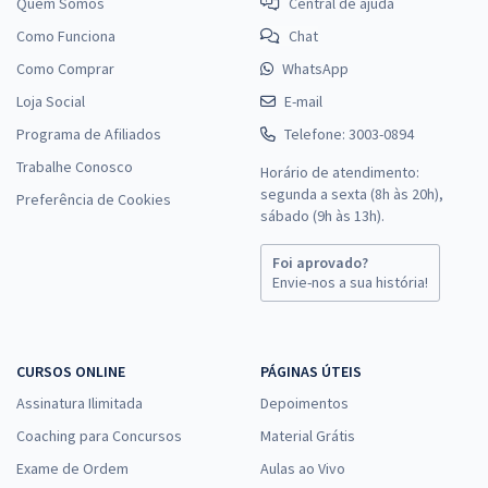
Quem Somos
Central de ajuda
Como Funciona
Chat
Como Comprar
WhatsApp
Loja Social
E-mail
Programa de Afiliados
Telefone: 3003-0894
Trabalhe Conosco
Horário de atendimento:
segunda a sexta (8h às 20h),
Preferência de Cookies
sábado (9h às 13h).
Foi aprovado?
Envie-nos a sua história!
CURSOS ONLINE
PÁGINAS ÚTEIS
Assinatura Ilimitada
Depoimentos
Coaching para Concursos
Material Grátis
Exame de Ordem
Aulas ao Vivo