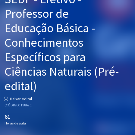
Pós
Professor de
Graduação
Educação Básica -
OAB
Conhecimentos
Mentorias
Específicos para
Questões grátis
Ciências Naturais (Pré-
Conteúdo gratuito
edital)
Blog
Aprovados
Baixar edital
(CÓDIGO: 198625)
Atendimento
61
Horas de aula