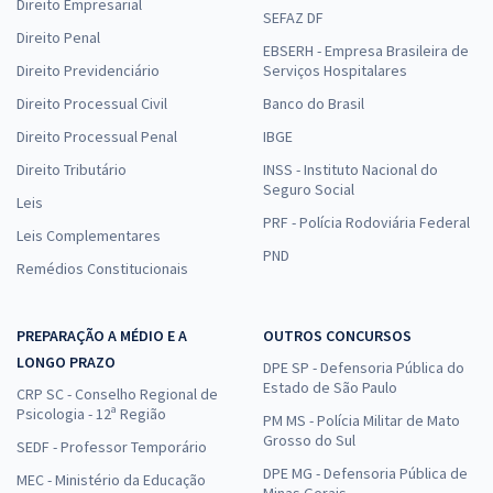
Direito Empresarial
SEFAZ DF
Direito Penal
EBSERH - Empresa Brasileira de
Direito Previdenciário
Serviços Hospitalares
Direito Processual Civil
Banco do Brasil
Direito Processual Penal
IBGE
Direito Tributário
INSS - Instituto Nacional do
Seguro Social
Leis
PRF - Polícia Rodoviária Federal
Leis Complementares
PND
Remédios Constitucionais
PREPARAÇÃO A MÉDIO E A
OUTROS CONCURSOS
LONGO PRAZO
DPE SP - Defensoria Pública do
Estado de São Paulo
CRP SC - Conselho Regional de
Psicologia - 12ª Região
PM MS - Polícia Militar de Mato
Grosso do Sul
SEDF - Professor Temporário
DPE MG - Defensoria Pública de
MEC - Ministério da Educação
Minas Gerais