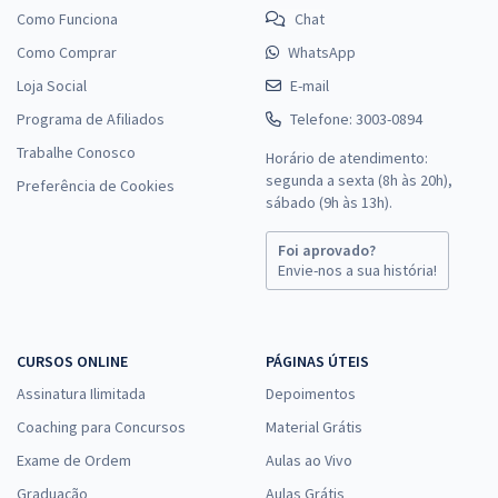
Como Funciona
Chat
Como Comprar
WhatsApp
Loja Social
E-mail
Programa de Afiliados
Telefone: 3003-0894
Trabalhe Conosco
Horário de atendimento:
segunda a sexta (8h às 20h),
Preferência de Cookies
sábado (9h às 13h).
Foi aprovado?
Envie-nos a sua história!
CURSOS ONLINE
PÁGINAS ÚTEIS
Assinatura Ilimitada
Depoimentos
Coaching para Concursos
Material Grátis
Exame de Ordem
Aulas ao Vivo
Graduação
Aulas Grátis