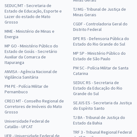
SEDUC/MT - Secretaria de
TJ MG - Tribunal de Justiça de
Estado de Educação, Esporte e
Minas Gerais
Lazer do estado de Mato
Grosso
CGDF - Controladoria Geral do
Distrito Federal
MME - Ministério de Minas e
Energia
DPE RS - Defensoria Pública do
Estado do Rio Grande do Sul
MP GO - Ministério Público do
Estado de Goiás - Secretário
MP SP - Ministério Público do
Auxiliar da Comarca de
Estado de São Paulo
Itapuranga
PM SC - Polícia Militar de Santa
ANVISA - Agência Nacional de
Catarina
Vigilância Sanitária
SEDUC RS - Secretaria de
PM PE - Polícia Militar de
Estado da Educação do Rio
Pernambuco
Grande do Sul
CRECI MT - Conselho Regional de
SEJUS ES - Secretaria da Justiça
Corretores de Imóveis do Mato
do Espírito Santo
Grosso
TJ BA - Tribunal de Justiça do
Universidade Federal de
Estado da Bahia
Catalão - UFCAT
TRF 3 - Tribunal Regional Federal
UFR - Universidade Federal de