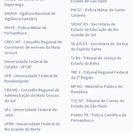
Estado de São Paulo
Itapuranga
PM SC - Polícia Militar de Santa
ANVISA - Agência Nacional de
Catarina
Vigilância Sanitária
SEDUC RS - Secretaria de
PM PE - Polícia Militar de
Estado da Educação do Rio
Pernambuco
Grande do Sul
CRECI MT - Conselho Regional de
SEJUS ES - Secretaria da Justiça
Corretores de Imóveis do Mato
do Espírito Santo
Grosso
TJ BA - Tribunal de Justiça do
Universidade Federal de
Estado da Bahia
Catalão - UFCAT
TRF 3 - Tribunal Regional Federal
UFR - Universidade Federal de
da 3ª Região
Rondonópolis
MP RO - Ministério Público de
CRA MS - Conselho Regional de
Rondônia
Administração do Mato Grosso
do Sul
TCE SP - Tribunal de Contas do
Estado de São Paulo
UFJ - Universidade Federal de
Jataí
Politec PE - Polícia Científica de
Pernambuco
UFRN - Universidade Federal do
Rio Grande do Norte