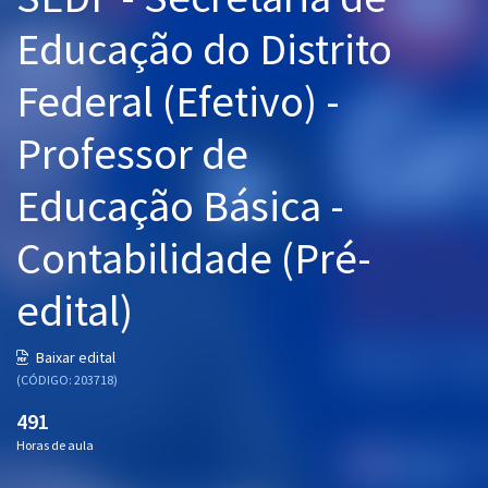
Pós
Educação do Distrito
Graduação
Federal (Efetivo) -
OAB
Professor de
Mentorias
Educação Básica -
Questões grátis
Contabilidade (Pré-
Conteúdo gratuito
edital)
Blog
Aprovados
Baixar edital
(CÓDIGO: 203718)
Atendimento
491
Horas de aula