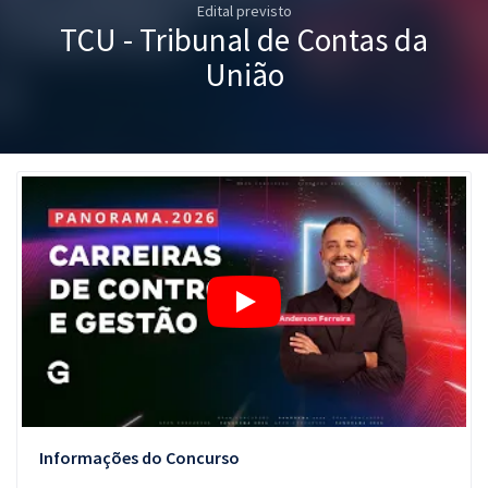
Edital previsto
Pós
TCU - Tribunal de Contas da
Graduação
União
OAB
Mentorias
Questões grátis
Conteúdo gratuito
Blog
Aprovados
Atendimento
Informações do Concurso