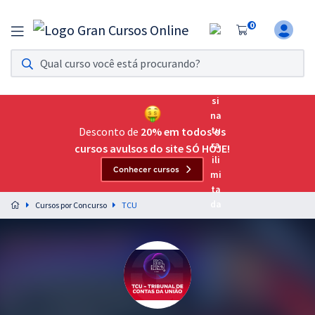
0
Assinatura Ilimitada 11
Acesso a todos os cursos. Teste grátis por 7 dias!
Assinatura OAB Até Passar
Acesso ilimitado a toda preparação para o Exame da
Desconto de
20% em todos os
Ordem, até você passar!
cursos avulsos do site SÓ HOJE!
Conhecer cursos
Residências Multiprofissionais
Preparação completa e intensiva para as principais
Cursos por Concurso
TCU
residências em saúde do Brasil
Concursos
Assinatura Ilimitada
Cursos 20% OFF