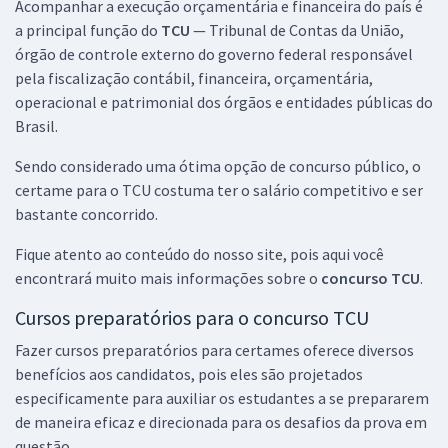
Acompanhar a execução orçamentária e financeira do país é
a principal função do
TCU
— Tribunal de Contas da União,
órgão de controle externo do governo federal responsável
Treinamento Intensivo para TCU - Auditor Federal de Controle
pela fiscalização contábil, financeira, orçamentária,
Externo - Auditoria de Tecnologia da Informação (Pós-edital)
operacional e patrimonial dos órgãos e entidades públicas do
R$ 319,92
à vista
Brasil.
26,66
R$
ou 12x de
Economize R$ 79,98 (-20%)
Sendo considerado uma ótima opção de concurso público, o
certame para o TCU costuma ter o salário competitivo e ser
Comprar
bastante concorrido.
Fique atento ao conteúdo do nosso site, pois aqui você
encontrará muito mais informações sobre o
concurso TCU
.
Cursos preparatórios para o concurso TCU
Fazer cursos preparatórios para certames oferece diversos
benefícios aos candidatos, pois eles são projetados
especificamente para auxiliar os estudantes a se prepararem
de maneira eficaz e direcionada para os desafios da prova em
questão.