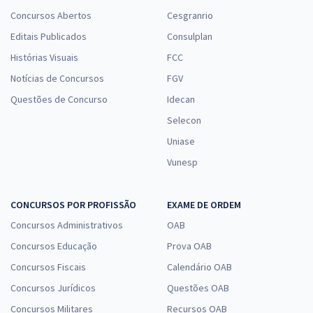
Concursos Abertos
Cesgranrio
Editais Publicados
Consulplan
Histórias Visuais
FCC
Notícias de Concursos
FGV
Questões de Concurso
Idecan
Selecon
Uniase
Vunesp
CONCURSOS POR PROFISSÃO
EXAME DE ORDEM
Concursos Administrativos
OAB
Concursos Educação
Prova OAB
Concursos Fiscais
Calendário OAB
Concursos Jurídicos
Questões OAB
Concursos Militares
Recursos OAB