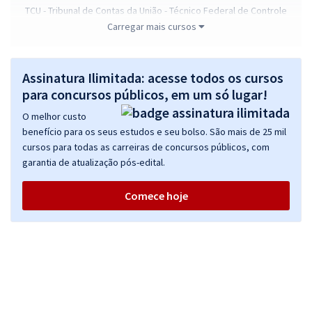
TCU - Tribunal de Contas da União - Técnico Federal de Controle
Externo
Carregar mais cursos
R$ 519,84
à vista
43,32
R$
ou 12x de
Assinatura Ilimitada: acesse todos os cursos
Economize R$ 129,96 (-20%)
para concursos públicos, em um só lugar!
Comprar
O melhor custo
benefício para os seus estudos e seu bolso. São mais de 25 mil
cursos para todas as carreiras de concursos públicos, com
garantia de atualização pós-edital.
TCU - Tribunal de Contas da União - Conhecimentos Básicos para o
cargo de Auditor Federal de Controle Externo - Área Geral
Comece hoje
R$ 263,84
à vista
21,99
R$
ou 12x de
Economize R$ 65,96 (-20%)
Comprar