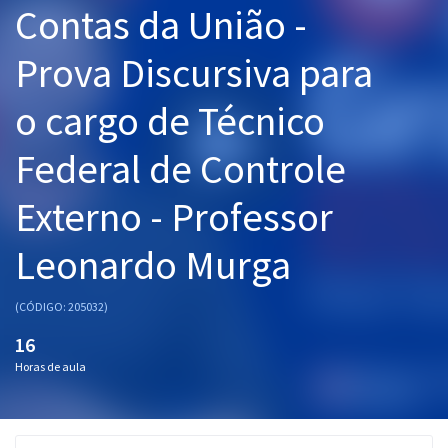
Contas da União -
Pós
Prova Discursiva para
Graduação
o cargo de Técnico
OAB
Federal de Controle
Mentorias
Externo - Professor
Questões grátis
Conteúdo gratuito
Leonardo Murga
Blog
(CÓDIGO: 205032)
Aprovados
16
Horas de aula
Atendimento