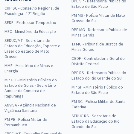
DPE SP - Defensoria Pública do
Estado de São Paulo
CRP SC - Conselho Regional de
Psicologia - 12ª Região
PM MS - Polícia Militar de Mato
Grosso do Sul
SEDF - Professor Temporário
DPE MG - Defensoria Pública de
MEC - Ministério da Educação
Minas Gerais
SEDUC/MT - Secretaria de
TJ MG - Tribunal de Justiça de
Estado de Educação, Esporte e
Minas Gerais
Lazer do estado de Mato
Grosso
CGDF - Controladoria Geral do
Distrito Federal
MME - Ministério de Minas e
Energia
DPE RS - Defensoria Pública do
Estado do Rio Grande do Sul
MP GO - Ministério Público do
Estado de Goiás - Secretário
MP SP - Ministério Público do
Auxiliar da Comarca de
Estado de São Paulo
Itapuranga
PM SC - Polícia Militar de Santa
ANVISA - Agência Nacional de
Catarina
Vigilância Sanitária
SEDUC RS - Secretaria de
PM PE - Polícia Militar de
Estado da Educação do Rio
Pernambuco
Grande do Sul
CRECI MT - Conselho Regional de