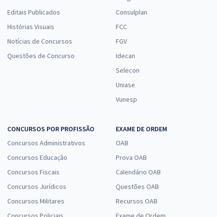
Editais Publicados
Consulplan
Histórias Visuais
FCC
Notícias de Concursos
FGV
Questões de Concurso
Idecan
Selecon
Uniase
Vunesp
CONCURSOS POR PROFISSÃO
EXAME DE ORDEM
Concursos Administrativos
OAB
Concursos Educação
Prova OAB
Concursos Fiscais
Calendário OAB
Concursos Jurídicos
Questões OAB
Concursos Militares
Recursos OAB
Concursos Policiais
Exame de Ordem