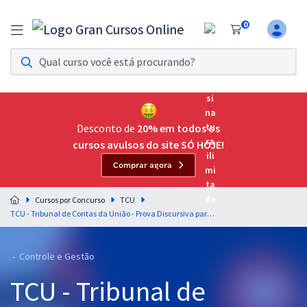
0
Assinatura Ilimitada 11
Acesso a todos os cursos. Teste grátis por 7 dias!
Assinatura OAB Até Passar
Acesso ilimitado a toda preparação para o Exame da
Desconto de
20% em todos os
Ordem, até você passar!
cursos avulsos do site SÓ HOJE!
Comprar agora
Residências Multiprofissionais
Preparação completa e intensiva para as principais
Cursos por Concurso
TCU
residências em saúde do Brasil
TCU - Tribunal de Contas da União - Prova Discursiva para o cargo de Técnico Federal de Controle Externo - Professor Leonardo Murga
Concursos
- Controle e Gestão
Assinatura Ilimitada
TCU - Tribunal de
Cursos 20% OFF