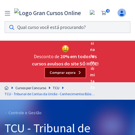
0
Assinatura Ilimitada 11
Acesso a todos os cursos. Teste grátis por 7 dias!
Assinatura OAB Até Passar
Acesso ilimitado a toda preparação para o Exame da
Desconto de
20% em todos os
Ordem, até você passar!
cursos avulsos do site SÓ HOJE!
Comprar agora
Residências Multiprofissionais
Preparação completa e intensiva para as principais
Cursos por Concurso
TCU
residências em saúde do Brasil
TCU - Tribunal de Contas da União - Conhecimentos Básicos para o cargo de Técnico Federal de Controle Externo
Concursos
- Controle e Gestão
Assinatura Ilimitada
TCU - Tribunal de
Cursos 20% OFF