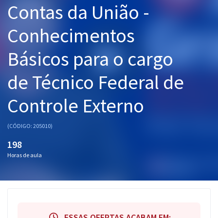
Contas da União -
Pós
Conhecimentos
Graduação
Básicos para o cargo
OAB
de Técnico Federal de
Mentorias
Controle Externo
Questões grátis
Conteúdo gratuito
(CÓDIGO: 205010)
Blog
198
Horas de aula
Aprovados
Atendimento
ESSAS OFERTAS ACABAM EM: