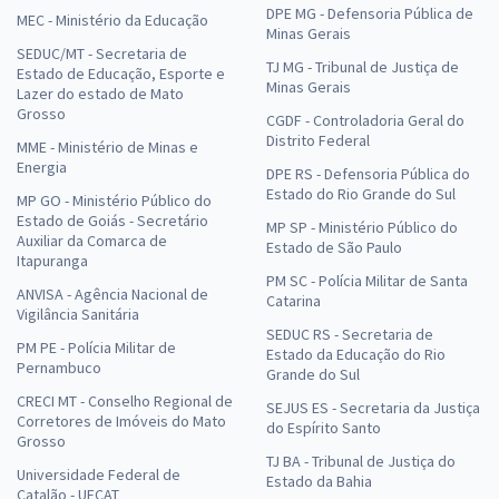
DPE MG - Defensoria Pública de
MEC - Ministério da Educação
Minas Gerais
SEDUC/MT - Secretaria de
TJ MG - Tribunal de Justiça de
Estado de Educação, Esporte e
Minas Gerais
Lazer do estado de Mato
Grosso
CGDF - Controladoria Geral do
Distrito Federal
MME - Ministério de Minas e
Energia
DPE RS - Defensoria Pública do
Estado do Rio Grande do Sul
MP GO - Ministério Público do
Estado de Goiás - Secretário
MP SP - Ministério Público do
Auxiliar da Comarca de
Estado de São Paulo
Itapuranga
PM SC - Polícia Militar de Santa
ANVISA - Agência Nacional de
Catarina
Vigilância Sanitária
SEDUC RS - Secretaria de
PM PE - Polícia Militar de
Estado da Educação do Rio
Pernambuco
Grande do Sul
CRECI MT - Conselho Regional de
SEJUS ES - Secretaria da Justiça
Corretores de Imóveis do Mato
do Espírito Santo
Grosso
TJ BA - Tribunal de Justiça do
Universidade Federal de
Estado da Bahia
Catalão - UFCAT