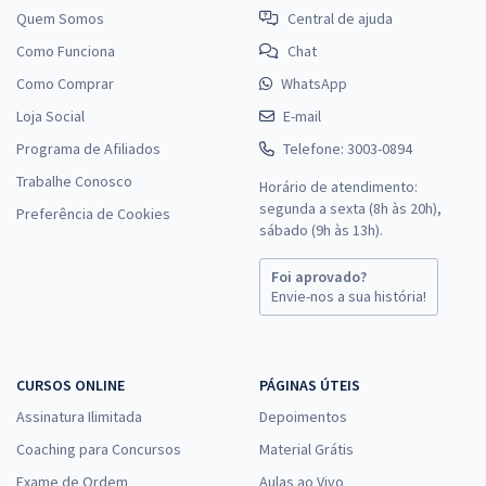
Quem Somos
Central de ajuda
Como Funciona
Chat
Como Comprar
WhatsApp
Loja Social
E-mail
Programa de Afiliados
Telefone: 3003-0894
Trabalhe Conosco
Horário de atendimento:
segunda a sexta (8h às 20h),
Preferência de Cookies
sábado (9h às 13h).
Foi aprovado?
Envie-nos a sua história!
CURSOS ONLINE
PÁGINAS ÚTEIS
Assinatura Ilimitada
Depoimentos
Coaching para Concursos
Material Grátis
Exame de Ordem
Aulas ao Vivo