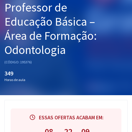
Professor de
Pós
Educação Básica –
Graduação
Área de Formação:
OAB
Odontologia
Mentorias
Questões grátis
(CÓDIGO: 195376)
349
Conteúdo gratuito
Horas de aula
Blog
Aprovados
Atendimento
ESSAS OFERTAS ACABAM EM:
08
22
08