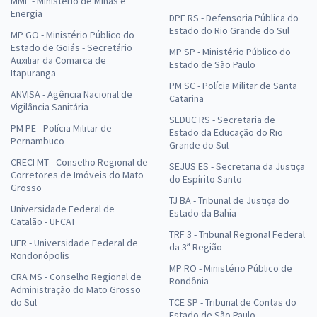
MME - Ministério de Minas e
Energia
DPE RS - Defensoria Pública do
Estado do Rio Grande do Sul
MP GO - Ministério Público do
Estado de Goiás - Secretário
MP SP - Ministério Público do
Auxiliar da Comarca de
Estado de São Paulo
Itapuranga
PM SC - Polícia Militar de Santa
ANVISA - Agência Nacional de
Catarina
Vigilância Sanitária
SEDUC RS - Secretaria de
PM PE - Polícia Militar de
Estado da Educação do Rio
Pernambuco
Grande do Sul
CRECI MT - Conselho Regional de
SEJUS ES - Secretaria da Justiça
Corretores de Imóveis do Mato
do Espírito Santo
Grosso
TJ BA - Tribunal de Justiça do
Universidade Federal de
Estado da Bahia
Catalão - UFCAT
TRF 3 - Tribunal Regional Federal
UFR - Universidade Federal de
da 3ª Região
Rondonópolis
MP RO - Ministério Público de
CRA MS - Conselho Regional de
Rondônia
Administração do Mato Grosso
do Sul
TCE SP - Tribunal de Contas do
Estado de São Paulo