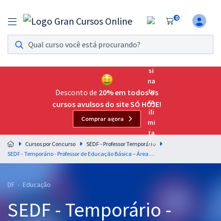
0
Assinatura Ilimitada 11
Acesso a todos os cursos. Teste grátis por 7 dias!
Assinatura OAB Até Passar
Acesso ilimitado a toda preparação para o Exame da
Desconto de
20% em todos os
Ordem, até você passar!
cursos avulsos do site SÓ HOJE!
Comprar agora
Residências Multiprofissionais
Preparação completa e intensiva para as principais
Cursos por Concurso
SEDF - Professor Temporário
residências em saúde do Brasil
SEDF - Temporário - Professor de Educação Básica – Área de Formação: Odontologia
Concursos
DF - Educação
Assinatura Ilimitada
SEDF - Temporário -
Cursos 20% OFF