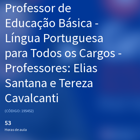
Professor de
Pós
Educação Básica -
Graduação
Língua Portuguesa
OAB
para Todos os Cargos -
Mentorias
Professores: Elias
Questões grátis
Conteúdo gratuito
Santana e Tereza
Blog
Cavalcanti
Aprovados
(CÓDIGO: 195452)
Atendimento
53
Horas de aula