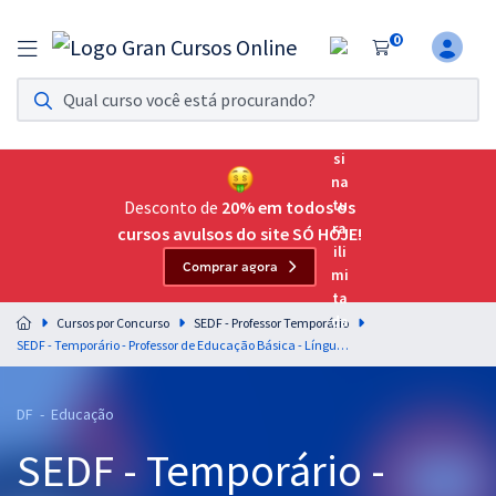
0
Assinatura Ilimitada 11
Acesso a todos os cursos. Teste grátis por 7 dias!
Assinatura OAB Até Passar
Acesso ilimitado a toda preparação para o Exame da
Desconto de
20% em todos os
Ordem, até você passar!
cursos avulsos do site SÓ HOJE!
Comprar agora
Residências Multiprofissionais
Preparação completa e intensiva para as principais
Cursos por Concurso
SEDF - Professor Temporário
residências em saúde do Brasil
SEDF - Temporário - Professor de Educação Básica - Língua Portuguesa para Todos os Cargos - Professores: Elias Santana e Tereza Cavalcanti
Concursos
DF - Educação
Assinatura Ilimitada
SEDF - Temporário -
Cursos 20% OFF