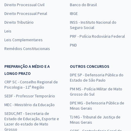
Direito Processual Civil
Banco do Brasil
Direito Processual Penal
IBGE
Direito Tributário
INSS - Instituto Nacional do
Seguro Social
Leis
PRF - Polícia Rodoviária Federal
Leis Complementares
PND
Remédios Constitucionais
PREPARAÇÃO A MÉDIO E A
OUTROS CONCURSOS
LONGO PRAZO
DPE SP - Defensoria Pública do
Estado de São Paulo
CRP SC - Conselho Regional de
Psicologia - 12ª Região
PM MS - Polícia Militar de Mato
Grosso do Sul
SEDF - Professor Temporário
DPE MG - Defensoria Pública de
MEC - Ministério da Educação
Minas Gerais
SEDUC/MT - Secretaria de
TJ MG - Tribunal de Justiça de
Estado de Educação, Esporte e
Minas Gerais
Lazer do estado de Mato
Grosso
CGDF - Controladoria Geral do