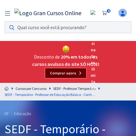
0
Assinatura Ilimitada 11
Acesso a todos os cursos. Teste grátis por 7 dias!
Assinatura OAB Até Passar
Acesso ilimitado a toda preparação para o Exame da
Desconto de
20% em todos os
Ordem, até você passar!
cursos avulsos do site SÓ HOJE!
Comprar agora
Residências Multiprofissionais
Preparação completa e intensiva para as principais
Cursos por Concurso
SEDF - Professor Temporário
residências em saúde do Brasil
SEDF - Temporário - Professor de Educação Básica - Conhecimentos Específicos para Área de Formação: Ciências Naturais
Concursos
DF - Educação
Assinatura Ilimitada
SEDF - Temporário -
Cursos 20% OFF