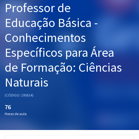
Professor de
Pós
Educação Básica -
Graduação
Conhecimentos
OAB
Específicos para Área
Mentorias
de Formação: Ciências
Questões grátis
Conteúdo gratuito
Naturais
Blog
(CÓDIGO: 195614)
Aprovados
76
Horas de aula
Atendimento