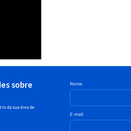
des sobre
Nome
ro da sua área de
E-mail