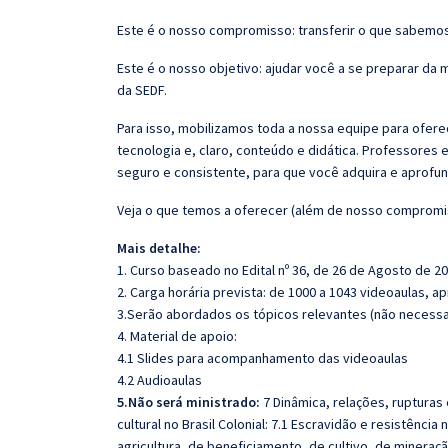
Este é o nosso compromisso: transferir o que sabemos
Este é o nosso objetivo: ajudar você a se preparar da
da SEDF.
Para isso, mobilizamos toda a nossa equipe para ofer
tecnologia e, claro, conteúdo e didática. Professores 
seguro e consistente, para que você adquira e aprofu
Veja o que temos a oferecer (além de nosso comprom
Mais detalhe:
1. Curso baseado no Edital nº 36, de 26 de Agosto de 20
2. Carga horária prevista: de 1000 a 1043 videoaulas, 
3.Serão abordados os tópicos relevantes (não necessar
4. Material de apoio:
4.1 Slides para acompanhamento das videoaulas
4.2 Audioaulas
5.
Não será ministrado:
7 Dinâmica, relações, rupturas
cultural no Brasil Colonial: 7.1 Escravidão e resistência 
agricultura, de beneficiamento, de cultivo, de minera