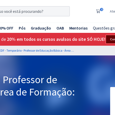
0
At
20% OFF
Pós
Graduação
OAB
Mentorias
Questões gr
 de
20% em todos os cursos avulsos do site SÓ HOJE!
Co
SEDF - Temporário - Professor de Educação Básica - Área de Formação: História
 Professor de
Área de Formação: