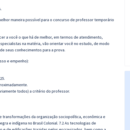
.
 melhor maneira possível para o concurso de professor temporário
ecer a você o que há de melhor, em termos de atendimento,
especialistas na matéria, vão orientar você no estudo, de modo
nde seus conhecimentos para a prova.
isso e empenho):
25.
aproximadamente.
iamente todos) a critério do professor.
 e transformações da organização sociopolítica, econômica e
negra e indígena no Brasil Colonial. 7.2 As tecnologias de
ção e de edificações trazidas pelos escravizados, bem como a