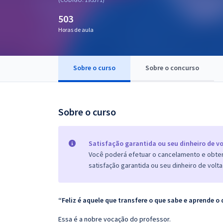
Pós
503
Graduação
Horas de aula
OAB
Sobre o curso
Sobre o concurso
Mentorias
Questões grátis
Sobre o curso
Conteúdo gratuito
Blog
Satisfação garantida ou seu dinheiro de vo
Você poderá efetuar o cancelamento e obter 
Aprovados
satisfação garantida ou seu dinheiro de volta
Atendimento
“Feliz é aquele que transfere o que sabe e aprende o 
Essa é a nobre vocação do professor.