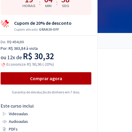
:
:
HORAS
MIN
SEG
Cupom de 20% de desconto
Cupom ativado:
GRAN20-OFF
De:
R$ 454,80
Por:
R$ 363,84
à vista
R$ 30,32
ou
12x de
Economize R$ 90,96 (-20%)
Comprar agora
Garantia de devolução do dinheiro em 7 dias.
Este curso inclui:
Videoaulas
Audioaulas
PDFs