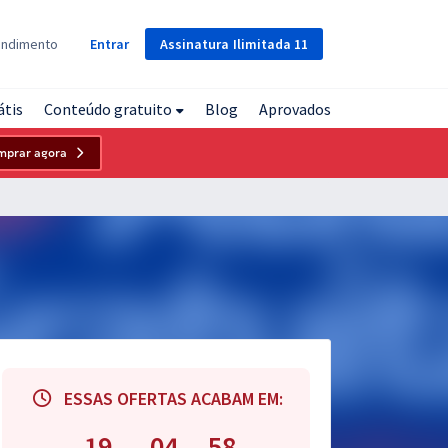
Assinatura
Ilimitada
11
endimento
Entrar
átis
Conteúdo gratuito
Blog
Aprovados
mprar agora
ESSAS OFERTAS ACABAM EM:
19
04
57