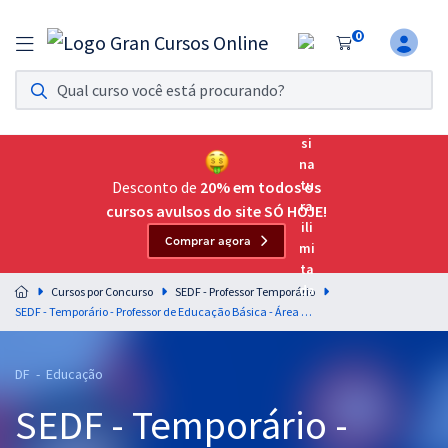
0
Assinatura Ilimitada 11
Acesso a todos os cursos. Teste grátis por 7 dias!
Assinatura OAB Até Passar
Acesso ilimitado a toda preparação para o Exame da
Desconto de
20% em todos os
Ordem, até você passar!
cursos avulsos do site SÓ HOJE!
Comprar agora
Residências Multiprofissionais
Preparação completa e intensiva para as principais
Cursos por Concurso
SEDF - Professor Temporário
residências em saúde do Brasil
SEDF - Temporário - Professor de Educação Básica - Área de Formação: Inglês
Concursos
DF - Educação
Assinatura Ilimitada
SEDF - Temporário -
Cursos 20% OFF