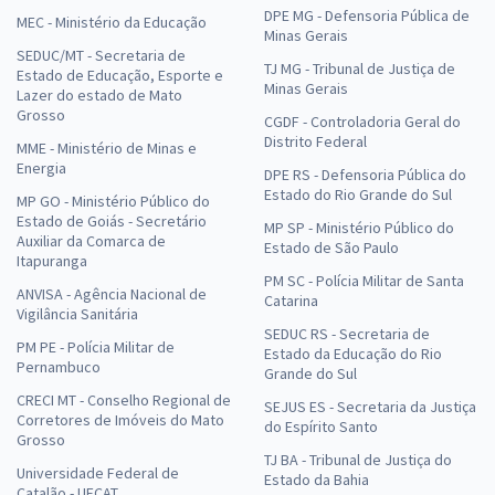
DPE MG - Defensoria Pública de
MEC - Ministério da Educação
Minas Gerais
SEDUC/MT - Secretaria de
TJ MG - Tribunal de Justiça de
Estado de Educação, Esporte e
Minas Gerais
Lazer do estado de Mato
Grosso
CGDF - Controladoria Geral do
Distrito Federal
MME - Ministério de Minas e
Energia
DPE RS - Defensoria Pública do
Estado do Rio Grande do Sul
MP GO - Ministério Público do
Estado de Goiás - Secretário
MP SP - Ministério Público do
Auxiliar da Comarca de
Estado de São Paulo
Itapuranga
PM SC - Polícia Militar de Santa
ANVISA - Agência Nacional de
Catarina
Vigilância Sanitária
SEDUC RS - Secretaria de
PM PE - Polícia Militar de
Estado da Educação do Rio
Pernambuco
Grande do Sul
CRECI MT - Conselho Regional de
SEJUS ES - Secretaria da Justiça
Corretores de Imóveis do Mato
do Espírito Santo
Grosso
TJ BA - Tribunal de Justiça do
Universidade Federal de
Estado da Bahia
Catalão - UFCAT