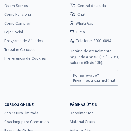
Quem Somos
Central de ajuda
Como Funciona
Chat
Como Comprar
WhatsApp
Loja Social
E-mail
Programa de Afiliados
Telefone: 3003-0894
Trabalhe Conosco
Horário de atendimento:
segunda a sexta (8h às 20h),
Preferência de Cookies
sábado (9h às 13h).
Foi aprovado?
Envie-nos a sua história!
CURSOS ONLINE
PÁGINAS ÚTEIS
Assinatura Ilimitada
Depoimentos
Coaching para Concursos
Material Grátis
Exame de Ordem
Aulas ao Vivo