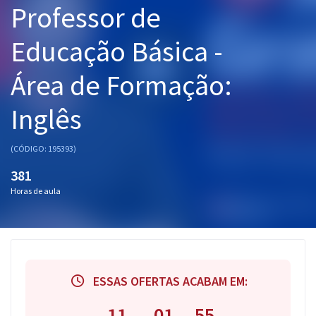
Professor de
Pós
Educação Básica -
Graduação
Área de Formação:
OAB
Inglês
Mentorias
Questões grátis
(CÓDIGO: 195393)
381
Conteúdo gratuito
Horas de aula
Blog
Aprovados
Atendimento
ESSAS OFERTAS ACABAM EM:
11
01
54