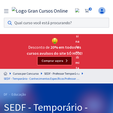
0
Assinatura Ilimitada 11
Acesso a todos os cursos. Teste grátis por 7 dias!
Assinatura OAB Até Passar
Acesso ilimitado a toda preparação para o Exame da
Desconto de
20% em todos os
Ordem, até você passar!
cursos avulsos do site SÓ HOJE!
Comprar agora
Residências Multiprofissionais
Preparação completa e intensiva para as principais
Cursos por Concurso
SEDF - Professor Temporário
residências em saúde do Brasil
SEDF - Temporário - Conhecimentos Específicos Professor de Educação Básica - Área de Formação: Filosofia
Concursos
DF - Educação
Assinatura Ilimitada
SEDF - Temporário -
Cursos 20% OFF