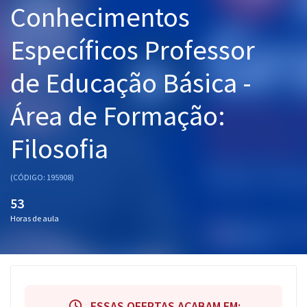
Conhecimentos
Pós
Específicos Professor
Graduação
de Educação Básica -
OAB
Área de Formação:
Mentorias
Filosofia
Questões grátis
Conteúdo gratuito
(CÓDIGO: 195908)
Blog
53
Horas de aula
Aprovados
Atendimento
ESSAS OFERTAS ACABAM EM: