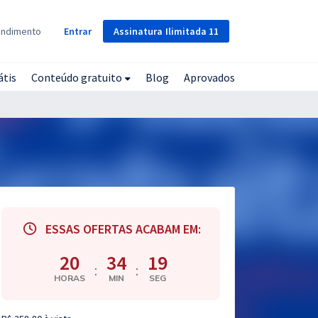
Assinatura
Ilimitada
11
endimento
Entrar
átis
Conteúdo gratuito
Blog
Aprovados
ESSAS OFERTAS ACABAM EM:
20
34
18
:
:
HORAS
MIN
SEG