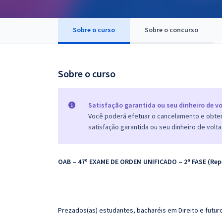
Pós
Graduação
Sobre o curso
Sobre o concurso
OAB
Sobre o curso
Mentorias
Questões grátis
Satisfação garantida ou seu dinheiro de vo
Você poderá efetuar o cancelamento e obter 
Conteúdo gratuito
satisfação garantida ou seu dinheiro de volta
Blog
OAB – 47º EXAME DE ORDEM UNIFICADO – 2ª FASE (Re
Aprovados
Atendimento
Prezados(as) estudantes, bacharéis em Direito e futur