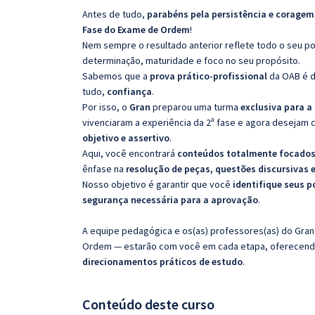
Antes de tudo,
parabéns pela persistência e coragem
Fase do Exame de Ordem
!
Nem sempre o resultado anterior reflete todo o seu p
determinação, maturidade e foco no seu propósito.
Sabemos que a
prova prático-profissional
da OAB é d
tudo,
confiança
.
Por isso, o
Gran
preparou uma turma
exclusiva para 
vivenciaram a experiência da 2ª fase e agora deseja
objetivo e assertivo
.
Aqui, você encontrará
conteúdos totalmente focados 
ênfase na
resolução de peças, questões discursivas 
Nosso objetivo é garantir que você
identifique seus p
segurança necessária para a aprovação
.
A equipe pedagógica e os(as) professores(as) do Gran
Ordem — estarão com você em cada etapa, oferecen
direcionamentos práticos de estudo
.
Conteúdo deste curso