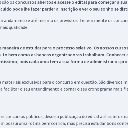
s são os
concursos abertos e acesse o edital para começar a sua
ido pode lhe fazer perder a inscrição e ver o seu sonho se dis
 em andamento e até mesmo os previstos. Ter em mente os concurso
ais qualidade.
 maneira de estudar para o processo seletivo. Os nossos curso
uito bem como as bancas organizadoras trabalham. Conhecer a
tíssimo, pois cada uma tem a sua forma de administrar os proc
 a materiais exclusivos para o concurso em questão. São diversos 
a facilitar o seu entendimento e tornar o seu cronograma mais fle
re concursos públicos, desde a publicação do edital até as inform
em possui uma rotina bem corrida, mas precisa estudar bons conte