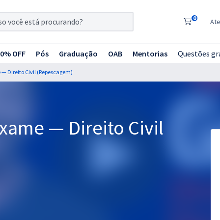
0
At
20% OFF
Pós
Graduação
OAB
Mentorias
Questões gr
 — Direito Civil (Repescagem)
xame — Direito Civil