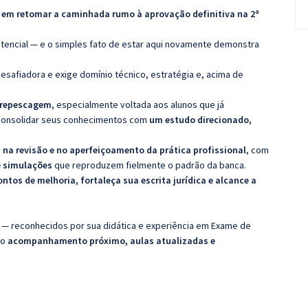
 em retomar a caminhada rumo à aprovação definitiva na 2ª
otencial — e o simples fato de estar aqui novamente demonstra
esafiadora e exige domínio técnico, estratégia e, acima de
a repescagem
, especialmente voltada aos alunos que já
m consolidar seus conhecimentos com
um estudo direcionado,
na revisão e no aperfeiçoamento da prática profissional
, com
e simulações
que reproduzem fielmente o padrão da banca.
ontos de melhoria, fortaleça sua escrita jurídica e alcance a
 — reconhecidos por sua didática e experiência em Exame de
do
acompanhamento próximo, aulas atualizadas e