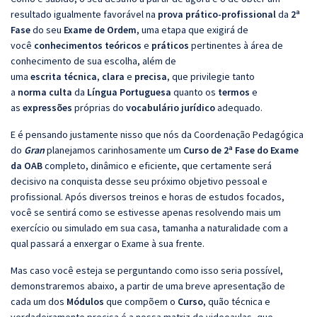
resultado igualmente favorável na
prova prático-profissional
da
2ª
Fase
do seu
Exame de Ordem
, uma etapa que exigirá de
você
conhecimentos
teóricos
e
práticos
pertinentes à área de
conhecimento de sua escolha, além de
uma
escrita
técnica
,
clara
e
precisa
, que privilegie tanto
a
norma
culta
da
Língua
Portuguesa
quanto os
termos
e
as
expressões
próprias do
vocabulário
jurídico
adequado.
E é pensando justamente nisso que nós da Coordenação Pedagógica
do
Gran
planejamos carinhosamente um
Curso de 2ª Fase do Exame
da OAB
completo, dinâmico e eficiente, que certamente será
decisivo na conquista desse seu próximo objetivo pessoal e
profissional. Após diversos treinos e horas de estudos focados,
você se sentirá como se estivesse apenas resolvendo mais um
exercício ou simulado em sua casa, tamanha a naturalidade com a
qual passará a enxergar o Exame à sua frente.
Mas caso você esteja se perguntando como isso seria possível,
demonstraremos abaixo, a partir de uma breve apresentação de
cada um dos
Módulos
que compõem o
Curso
, quão técnica e