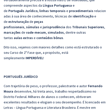
verdadeiramente precisa é a nossa matriz de videoaulas, que
compreende aspectos da
Língua
Portuguesa
e
de
Português
Jurídico
,
linhas
temporais
e
procedimentais
relacion
adas à sua área de conhecimento, técnicas de
identificação
e
de
estruturação
de
peças
profissionais
,
súmulas
e
jurisprudência
dos
Tribunais
Superiores
,
marcações
de
vade-mecum
,
simulados
, dentre outras
tantas
aulas
extras
e
conteúdos
bônus
.
Dito isso, vejamos com maiores detalhes como está estruturado o
seu Curso de 2ª Fase que, a propósito, está
simplesmente
IMPERDÍVEL
!
PORTUGUÊS JURÍDICO
Com trajetória de peso, o professor, palestrante e autor
Fernando
Moura
desenvolve, há trinta anos, trabalho respeitadíssimo no
Distrito Federal. Milhares de alunos o conhecem, obtiveram
excelentes resultados e elogiam o seu desempenho. É licenciado em
Letras – Língua Portuguesa e Literatura Brasileira. É mestre em