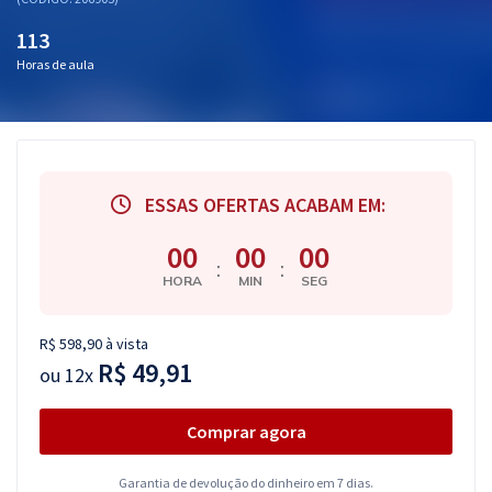
Pós
113
Graduação
Horas de aula
OAB
Mentorias
ESSAS OFERTAS ACABAM EM:
Questões grátis
00
00
00
:
:
Conteúdo gratuito
HORA
MIN
SEG
Blog
R$ 598,90 à vista
Aprovados
R$ 49,91
ou
12x
Atendimento
Comprar agora
Garantia de devolução do dinheiro em 7 dias.