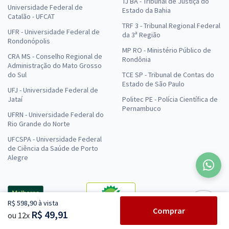
TJ BA - Tribunal de Justiça do
Universidade Federal de
Estado da Bahia
Catalão - UFCAT
TRF 3 - Tribunal Regional Federal
UFR - Universidade Federal de
da 3ª Região
Rondonópolis
MP RO - Ministério Público de
CRA MS - Conselho Regional de
Rondônia
Administração do Mato Grosso
do Sul
TCE SP - Tribunal de Contas do
Estado de São Paulo
UFJ - Universidade Federal de
Jataí
Politec PE - Polícia Científica de
Pernambuco
UFRN - Universidade Federal do
Rio Grande do Norte
UFCSPA - Universidade Federal
de Ciência da Saúde de Porto
Alegre
R$ 598,90 à vista
Comprar
R$ 49,91
ou 12x
RA 1000