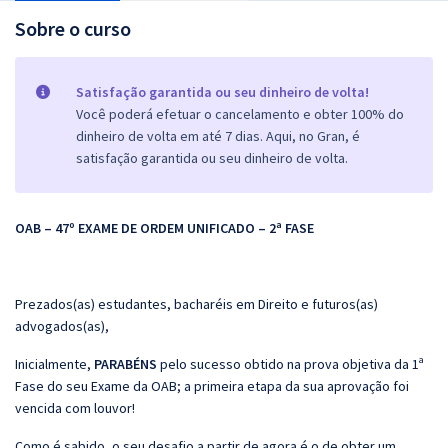
Sobre o curso
Satisfação garantida ou seu dinheiro de volta!
Você poderá efetuar o cancelamento e obter 100% do
dinheiro de volta em até 7 dias. Aqui, no Gran, é
satisfação garantida ou seu dinheiro de volta.
OAB – 47º EXAME DE ORDEM UNIFICADO – 2ª FASE
Prezados(as) estudantes, bacharéis em Direito e futuros(as)
advogados(as),
Inicialmente,
PARABÉNS
pelo sucesso obtido na prova objetiva da 1ª
Fase do seu Exame da OAB; a primeira etapa da sua aprovação foi
vencida com louvor!
Como é sabido, o seu desafio a partir de agora é o de obter um