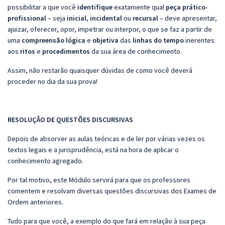
possibilitar a que você
identifique
exatamente qual
peça prático-
profissional
– seja
inicial
,
incidental
ou
recursal
– deve apresentar,
ajuizar, oferecer, opor, impetrar ou interpor, o que se faz a partir de
uma
compreensão
lógica
e
objetiva
das
linhas do tempo
inerentes
aos
ritos
e
procedimentos
da sua área de conhecimento.
Assim, não restarão quaisquer dúvidas de como você deverá
proceder no dia da sua prova!
RESOLUÇÃO DE QUESTÕES DISCURSIVAS
Depois de absorver as aulas teóricas e de ler por várias vezes os
textos legais e a jurisprudência, está na hora de aplicar o
conhecimento agregado.
Por tal motivo, este Módulo servirá para que os professores
comentem e resolvam diversas questões discursivas dos Exames de
Ordem anteriores.
Tudo para que você, a exemplo do que fará em relação à sua peça