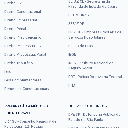
SEFAZ CE - Secretaria da
Direito Civil
Fazenda do Estado do Ceará
Direito Constitucional
PETROBRAS
Direito Empresarial
SEFAZ DF
Direito Penal
EBSERH - Empresa Brasileira de
Direito Previdenciário
Serviços Hospitalares
Direito Processual Civil
Banco do Brasil
Direito Processual Penal
IBGE
Direito Tributário
INSS - Instituto Nacional do
Seguro Social
Leis
PRF - Polícia Rodoviária Federal
Leis Complementares
PND
Remédios Constitucionais
PREPARAÇÃO A MÉDIO E A
OUTROS CONCURSOS
LONGO PRAZO
DPE SP - Defensoria Pública do
Estado de São Paulo
CRP SC - Conselho Regional de
Psicologia - 12ª Região
PM MS - Polícia Militar de Mato