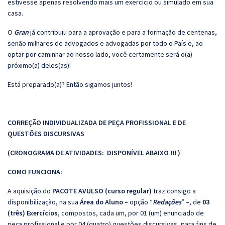
estivesse apenas resolvendo mais um exercício ou simulado em sua
casa.
O
Gran
já contribuiu para a aprovação e para a formação de centenas,
senão milhares de advogados e advogadas por todo o País e, ao
optar por caminhar ao nosso lado, você certamente será o(a)
próximo(a) deles(as)!
Está preparado(a)? Então sigamos juntos!
CORREÇÃO INDIVIDUALIZADA DE PEÇA PROFISSIONAL E DE
QUESTÕES DISCURSIVAS
(CRONOGRAMA DE ATIVIDADES: DISPONÍVEL ABAIXO !!! )
COMO FUNCIONA:
A aquisição do
PACOTE AVULSO (curso regular)
traz consigo a
disponibilização, na sua
Área do Aluno
– opção “
Redações
” –, de
03
(três) Exercícios
, compostos, cada um, por 01 (um) enunciado de
peça profissional e por 04 (quatro) questões discursivas, para fins de