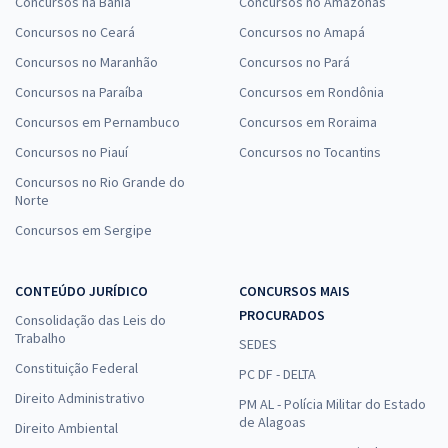
Concursos na Bahia
Concursos no Amazonas
Concursos no Ceará
Concursos no Amapá
Concursos no Maranhão
Concursos no Pará
Concursos na Paraíba
Concursos em Rondônia
Concursos em Pernambuco
Concursos em Roraima
Concursos no Piauí
Concursos no Tocantins
Concursos no Rio Grande do
Norte
Concursos em Sergipe
CONTEÚDO JURÍDICO
CONCURSOS MAIS
PROCURADOS
Consolidação das Leis do
Trabalho
SEDES
Constituição Federal
PC DF - DELTA
Direito Administrativo
PM AL - Polícia Militar do Estado
de Alagoas
Direito Ambiental