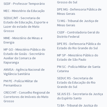
Grosso do Sul
SEDF - Professor Temporário
DPE MG - Defensoria Pública de
MEC - Ministério da Educação
Minas Gerais
SEDUC/MT - Secretaria de
TJ MG - Tribunal de Justiça de
Estado de Educação, Esporte e
Minas Gerais
Lazer do estado de Mato
Grosso
CGDF - Controladoria Geral do
Distrito Federal
MME - Ministério de Minas e
Energia
DPE RS - Defensoria Pública do
Estado do Rio Grande do Sul
MP GO - Ministério Público do
Estado de Goiás - Secretário
MP SP - Ministério Público do
Auxiliar da Comarca de
Estado de São Paulo
Itapuranga
PM SC - Polícia Militar de Santa
ANVISA - Agência Nacional de
Catarina
Vigilância Sanitária
SEDUC RS - Secretaria de
PM PE - Polícia Militar de
Estado da Educação do Rio
Pernambuco
Grande do Sul
CRECI MT - Conselho Regional de
SEJUS ES - Secretaria da Justiça
Corretores de Imóveis do Mato
do Espírito Santo
Grosso
TJ BA - Tribunal de Justiça do