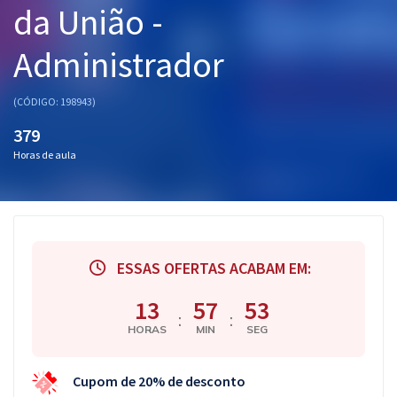
da União -
Pós
Administrador
Graduação
OAB
(CÓDIGO: 198943)
379
Mentorias
Horas de aula
Questões grátis
Conteúdo gratuito
Blog
ESSAS OFERTAS ACABAM EM:
Aprovados
13
57
52
:
:
HORAS
MIN
SEG
Atendimento
Cupom de 20% de desconto