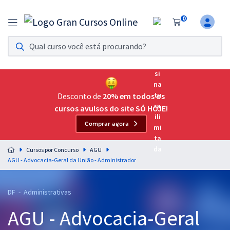
0
Assinatura Ilimitada 11
Acesso a todos os cursos. Teste grátis por 7 dias!
Assinatura OAB Até Passar
Acesso ilimitado a toda preparação para o Exame da
Desconto de
20% em todos os
Ordem, até você passar!
cursos avulsos do site SÓ HOJE!
Comprar agora
Residências Multiprofissionais
Preparação completa e intensiva para as principais
Cursos por Concurso
AGU
residências em saúde do Brasil
AGU - Advocacia-Geral da União - Administrador
Concursos
DF - Administrativas
Assinatura Ilimitada
AGU - Advocacia-Geral
Cursos 20% OFF