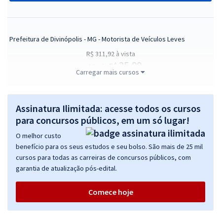
Prefeitura de Divinópolis - MG - Motorista de Veículos Leves
R$ 311,92
à vista
25,99
R$
ou 12x de
Carregar mais cursos
Economize R$ 77,98 (-20%)
Comprar
Assinatura Ilimitada: acesse todos os cursos
para concursos públicos, em um só lugar!
O melhor custo
Prefeitura de Divinópolis - MG - Motorista de Veículos Pesados
benefício para os seus estudos e seu bolso. São mais de 25 mil
R$ 311,92
à vista
cursos para todas as carreiras de concursos públicos, com
25,99
R$
ou 12x de
garantia de atualização pós-edital.
Economize R$ 77,98 (-20%)
Comece hoje
Comprar