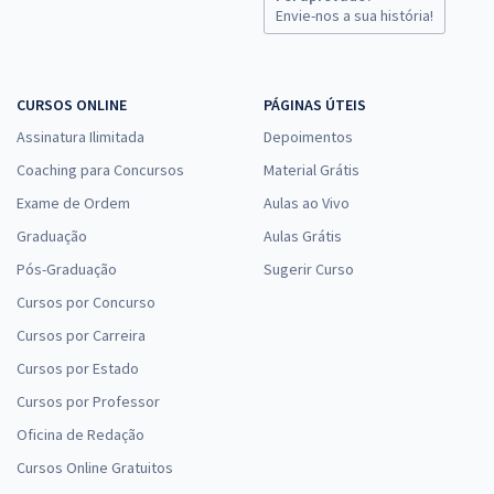
Economize R$ 76,56 (-20%)
Envie-nos a sua história!
Comprar
CURSOS ONLINE
PÁGINAS ÚTEIS
Assinatura Ilimitada
Depoimentos
Prefeitura de Divinópolis - MG - Oficial de Serviços Coveiro
Coaching para Concursos
Material Grátis
R$ 306,24
à vista
25,52
Exame de Ordem
Aulas ao Vivo
R$
ou 12x de
Economize R$ 76,56 (-20%)
Graduação
Aulas Grátis
Pós-Graduação
Comprar
Sugerir Curso
Cursos por Concurso
Cursos por Carreira
Cursos por Estado
Prefeitura de Divinópolis - MG - Oficial de Serviços Jardineiro
Cursos por Professor
R$ 306,24
à vista
25,52
R$
ou 12x de
Oficina de Redação
Economize R$ 76,56 (-20%)
Cursos Online Gratuitos