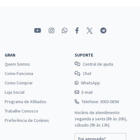
25,52
R$
ou 12x de
Economize R$ 76,56 (-20%)
Comprar
Prefeitura de Divinópolis - MG - Oficial de Serviços Borracheiro
GRAN
SUPORTE
R$ 306,24
à vista
Quem Somos
Central de ajuda
25,52
R$
ou 12x de
Como Funciona
Chat
Economize R$ 76,56 (-20%)
Como Comprar
WhatsApp
Comprar
Loja Social
E-mail
Programa de Afiliados
Telefone: 3003-0894
Trabalhe Conosco
Horário de atendimento:
Prefeitura de Divinópolis - MG - Oficial de Serviços Carpinteiro
segunda a sexta (8h às 20h),
Preferência de Cookies
sábado (9h às 13h).
R$ 306,24
à vista
25,52
R$
ou 12x de
Foi aprovado?