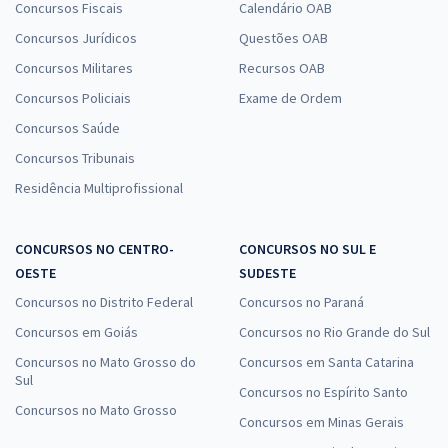
Concursos Fiscais
Calendário OAB
Concursos Jurídicos
Questões OAB
Prefeitura de Divinópolis - MG - Oficial de Serviços Podador
Concursos Militares
Recursos OAB
R$ 306,24
à vista
Concursos Policiais
Exame de Ordem
25,52
R$
ou 12x de
Concursos Saúde
Economize R$ 76,56 (-20%)
Concursos Tribunais
Comprar
Residência Multiprofissional
CONCURSOS NO CENTRO-
CONCURSOS NO SUL E
OESTE
SUDESTE
Concursos no Distrito Federal
Concursos no Paraná
Concursos em Goiás
Concursos no Rio Grande do Sul
Concursos no Mato Grosso do
Concursos em Santa Catarina
Sul
Concursos no Espírito Santo
Concursos no Mato Grosso
Concursos em Minas Gerais