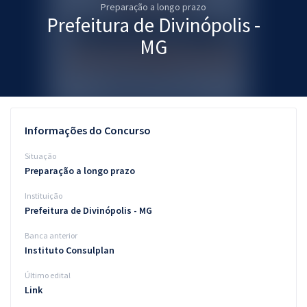
Preparação a longo prazo
Pós
Prefeitura de Divinópolis -
Graduação
MG
OAB
Mentorias
Informações do Concurso
Questões grátis
Situação
Conteúdo gratuito
Preparação a longo prazo
Instituição
Blog
Prefeitura de Divinópolis - MG
Aprovados
Banca anterior
Instituto Consulplan
Atendimento
Último edital
Link