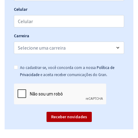
Prefeitura de Divinópolis - MG - Instrutor de Música
Celular
R$ 306,24
à vista
25,52
R$
ou 12x de
Economize R$ 76,56 (-20%)
Comprar
Carreira
Prefeitura de Divinópolis - MG - Mecânico de Máquinas e Veículos
Ao cadastrar-se, você concorda com a nossa
Política de
R$ 306,24
à vista
.
Privacidade
e aceita receber comunicações do Gran
25,52
R$
ou 12x de
Economize R$ 76,56 (-20%)
Comprar
Receber novidades
Prefeitura de Divinópolis - MG - Professor de Música
R$ 306,24
à vista