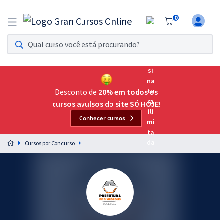
0
Assinatura Ilimitada 11
Acesso a todos os cursos. Teste grátis por 7 dias!
Assinatura OAB Até Passar
Acesso ilimitado a toda preparação para o Exame da
Desconto de
20% em todos os
Ordem, até você passar!
cursos avulsos do site SÓ HOJE!
Conhecer cursos
Residências Multiprofissionais
Preparação completa e intensiva para as principais
Cursos por Concurso
residências em saúde do Brasil
Concursos
Assinatura Ilimitada
Cursos 20% OFF