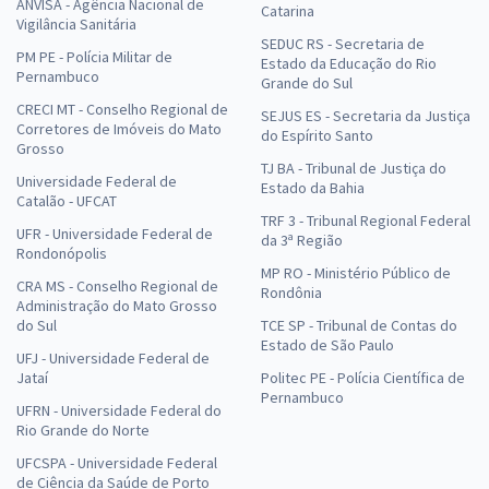
ANVISA - Agência Nacional de
Catarina
Vigilância Sanitária
SEDUC RS - Secretaria de
PM PE - Polícia Militar de
Estado da Educação do Rio
Pernambuco
Grande do Sul
CRECI MT - Conselho Regional de
SEJUS ES - Secretaria da Justiça
Corretores de Imóveis do Mato
do Espírito Santo
Grosso
TJ BA - Tribunal de Justiça do
Universidade Federal de
Estado da Bahia
Catalão - UFCAT
TRF 3 - Tribunal Regional Federal
UFR - Universidade Federal de
da 3ª Região
Rondonópolis
MP RO - Ministério Público de
CRA MS - Conselho Regional de
Rondônia
Administração do Mato Grosso
do Sul
TCE SP - Tribunal de Contas do
Estado de São Paulo
UFJ - Universidade Federal de
Jataí
Politec PE - Polícia Científica de
Pernambuco
UFRN - Universidade Federal do
Rio Grande do Norte
UFCSPA - Universidade Federal
de Ciência da Saúde de Porto