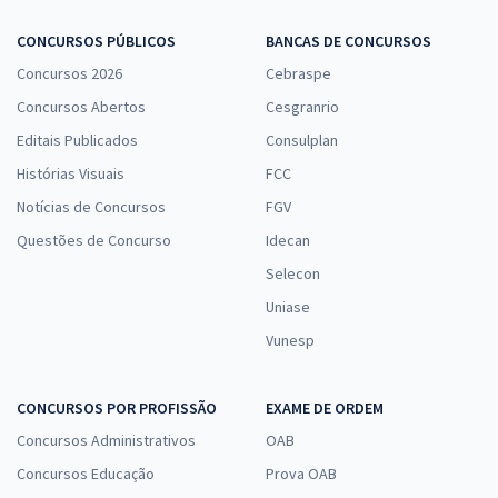
Comprar
CONCURSOS PÚBLICOS
BANCAS DE CONCURSOS
Concursos 2026
Cebraspe
Prefeitura de Divinópolis - MG - Oficial de Serviços Pedreiro
Concursos Abertos
Cesgranrio
R$ 306,24
à vista
Editais Publicados
Consulplan
25,52
R$
ou 12x de
Histórias Visuais
FCC
Economize R$ 76,56 (-20%)
Notícias de Concursos
FGV
Comprar
Questões de Concurso
Idecan
Selecon
Uniase
Prefeitura de Divinópolis - MG - Oficial de Serviços Pintor
Vunesp
R$ 306,24
à vista
25,52
R$
ou 12x de
CONCURSOS POR PROFISSÃO
EXAME DE ORDEM
Economize R$ 76,56 (-20%)
Concursos Administrativos
OAB
Comprar
Concursos Educação
Prova OAB