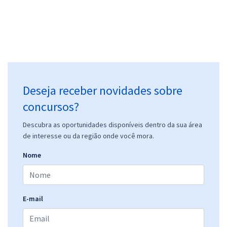
Prefeitura de Divinópolis - MG - Operador de Máquinas
R$ 311,92
à vista
25,99
R$
ou 12x de
Economize R$ 77,98 (-20%)
Comprar
Deseja receber novidades sobre
concursos?
Prefeitura de Divinópolis - MG - Contra Mestre
Descubra as oportunidades disponíveis dentro da sua área
de interesse ou da região onde você mora.
R$ 306,24
à vista
25,52
R$
ou 12x de
Nome
Economize R$ 76,56 (-20%)
Comprar
E-mail