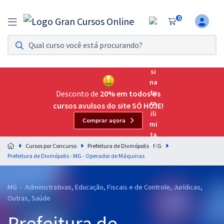
0
Assinatura Ilimitada 11
Acesso a todos os cursos. Teste grátis por 7 dias!
Assinatura OAB Até Passar
Acesso ilimitado a toda preparação para o Exame da
Desconto de
20% em todos os
Ordem, até você passar!
cursos avulsos do site SÓ HOJE!
Comprar agora
Residências Multiprofissionais
Preparação completa e intensiva para as principais
Cursos por Concurso
Prefeitura de Divinópolis - MG
residências em saúde do Brasil
Prefeitura de Divinópolis - MG - Operador de Máquinas
Concursos
MG - Administrativas, Educação, Fiscais e de Controle, Jurídicas,
Assinatura Ilimitada
Outras, Saúde
Cursos 20% OFF
Prefeitura de