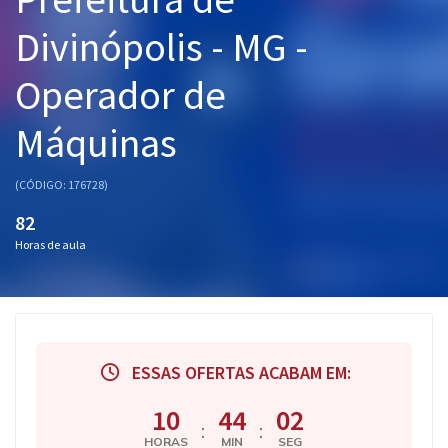
Pós
Divinópolis - MG -
Graduação
Operador de
OAB
Máquinas
Mentorias
(CÓDIGO: 176728)
Questões grátis
82
Horas de aula
Conteúdo gratuito
Blog
Aprovados
ESSAS OFERTAS ACABAM EM:
Atendimento
10
44
01
:
:
HORAS
MIN
SEG