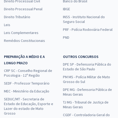
Direito Processual Civil
Banco do Brasil
Direito Processual Penal
IBGE
Direito Tributário
INSS - Instituto Nacional do
Seguro Social
Leis
PRF - Polícia Rodoviária Federal
Leis Complementares
PND
Remédios Constitucionais
PREPARAÇÃO A MÉDIO E A
OUTROS CONCURSOS
LONGO PRAZO
DPE SP - Defensoria Pública do
Estado de São Paulo
CRP SC - Conselho Regional de
Psicologia - 12ª Região
PM MS - Polícia Militar de Mato
Grosso do Sul
SEDF - Professor Temporário
DPE MG - Defensoria Pública de
MEC - Ministério da Educação
Minas Gerais
SEDUC/MT - Secretaria de
TJ MG - Tribunal de Justiça de
Estado de Educação, Esporte e
Minas Gerais
Lazer do estado de Mato
Grosso
CGDF - Controladoria Geral do