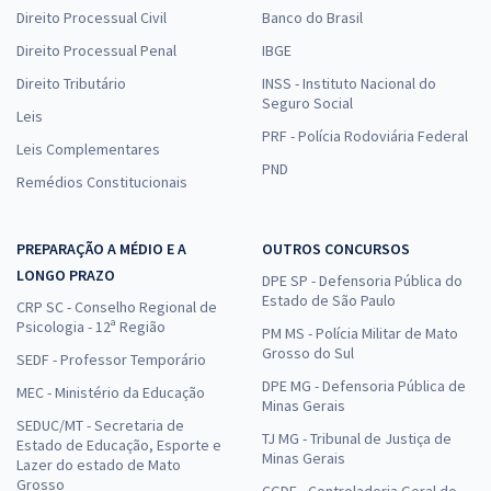
Direito Processual Civil
Banco do Brasil
Direito Processual Penal
IBGE
Direito Tributário
INSS - Instituto Nacional do
Seguro Social
Leis
PRF - Polícia Rodoviária Federal
Leis Complementares
PND
Remédios Constitucionais
PREPARAÇÃO A MÉDIO E A
OUTROS CONCURSOS
LONGO PRAZO
DPE SP - Defensoria Pública do
Estado de São Paulo
CRP SC - Conselho Regional de
Psicologia - 12ª Região
PM MS - Polícia Militar de Mato
Grosso do Sul
SEDF - Professor Temporário
DPE MG - Defensoria Pública de
MEC - Ministério da Educação
Minas Gerais
SEDUC/MT - Secretaria de
TJ MG - Tribunal de Justiça de
Estado de Educação, Esporte e
Minas Gerais
Lazer do estado de Mato
Grosso
CGDF - Controladoria Geral do