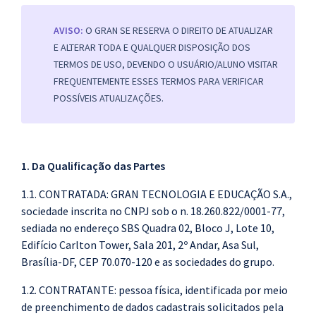
Pós
AVISO:
O GRAN SE RESERVA O DIREITO DE ATUALIZAR
Graduação
E ALTERAR TODA E QUALQUER DISPOSIÇÃO DOS
TERMOS DE USO, DEVENDO O USUÁRIO/ALUNO VISITAR
OAB
FREQUENTEMENTE ESSES TERMOS PARA VERIFICAR
POSSÍVEIS ATUALIZAÇÕES.
Mentorias
Questões grátis
1. Da Qualificação das Partes
Conteúdo gratuito
1.1. CONTRATADA: GRAN TECNOLOGIA E EDUCAÇÃO S.A.,
Blog
sociedade inscrita no CNPJ sob o n. 18.260.822/0001-77,
sediada no endereço SBS Quadra 02, Bloco J, Lote 10,
Aprovados
Edifício Carlton Tower, Sala 201, 2º Andar, Asa Sul,
Brasília-DF, CEP 70.070-120 e as sociedades do grupo.
Atendimento
1.2. CONTRATANTE: pessoa física, identificada por meio
de preenchimento de dados cadastrais solicitados pela