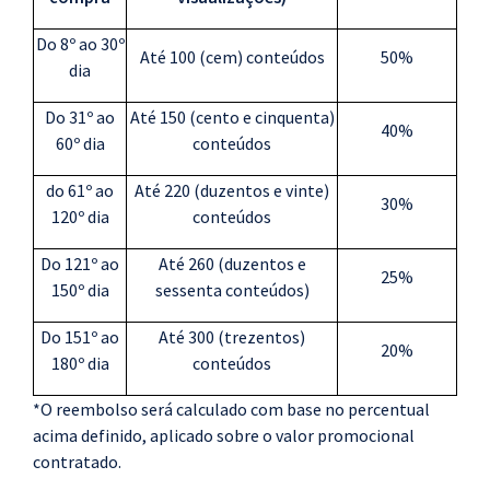
Do 8º ao 30º
Até 100 (cem) conteúdos
50%
dia
Do 31º ao
Até 150 (cento e cinquenta)
40%
60º dia
conteúdos
do 61º ao
Até 220 (duzentos e vinte)
30%
120º dia
conteúdos
Do 121º ao
Até 260 (duzentos e
25%
150º dia
sessenta conteúdos)
Do 151º ao
Até 300 (trezentos)
20%
180º dia
conteúdos
*O reembolso será calculado com base no percentual
acima definido, aplicado sobre o valor promocional
contratado.