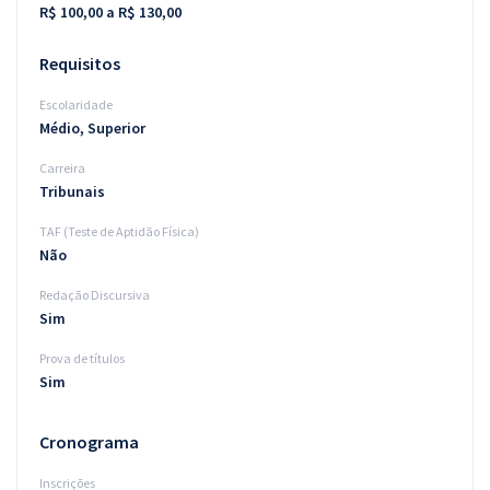
R$ 100,00 a R$ 130,00
Requisitos
Escolaridade
Médio, Superior
Carreira
Tribunais
TAF (Teste de Aptidão Física)
Não
Redação Discursiva
Sim
Prova de títulos
Sim
Cronograma
Inscrições