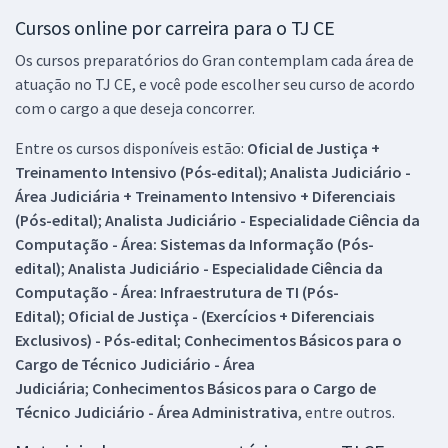
R$ 159,92
à vista
Cursos online por carreira para o TJ CE
13,33
R$
ou 12x de
Os cursos preparatórios do Gran contemplam cada área de
Economize R$ 39,98 (-20%)
atuação no TJ CE, e você pode escolher seu curso de acordo
Comprar
com o cargo a que deseja concorrer.
Entre os cursos disponíveis estão:
Oficial de Justiça +
Treinamento Intensivo (Pós-edital)
;
Analista Judiciário -
Área Judiciária + Treinamento Intensivo + Diferenciais
Treinamento Intensivo para TJ CE - Técnico Judiciário - Área:
(Pós-edital)
;
Analista Judiciário - Especialidade Ciência da
Judiciária (Pós-Edital)
Computação - Área: Sistemas da Informação (Pós-
R$ 159,92
à vista
edital)
;
Analista Judiciário - Especialidade Ciência da
13,33
R$
ou 12x de
Computação - Área: Infraestrutura de TI (Pós-
Economize R$ 39,98 (-20%)
Edital)
;
Oficial de Justiça - (Exercícios + Diferenciais
Comprar
Exclusivos) - Pós-edital
;
Conhecimentos Básicos para o
Cargo de Técnico Judiciário - Área
Judiciária
;
Conhecimentos Básicos para o Cargo de
Técnico Judiciário - Área Administrativa
, entre outros.
TJ CE - Tribunal de Justiça do Estado do Ceará - Analista Judiciário –
Área Apoio Especializado – Especialidade Engenharia Civil (Pós-