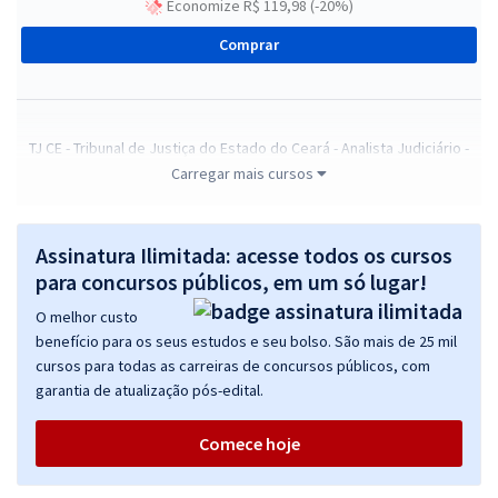
Economize R$ 119,98 (-20%)
Comprar
TJ CE - Tribunal de Justiça do Estado do Ceará - Analista Judiciário -
Área Administrativa - Especialidade Contabilidade (Pós-Edital)
Carregar mais cursos
R$ 343,84
à vista
28,65
R$
ou 12x de
Assinatura Ilimitada: acesse todos os cursos
Economize R$ 85,96 (-20%)
para concursos públicos, em um só lugar!
Comprar
O melhor custo
benefício para os seus estudos e seu bolso. São mais de 25 mil
cursos para todas as carreiras de concursos públicos, com
garantia de atualização pós-edital.
TJ CE - Tribunal de Justiça do Estado do Ceará - Analista Judiciário -
Assistente Social (Pós-edital)
Comece hoje
R$ 479,92
à vista
39,99
R$
ou 12x de