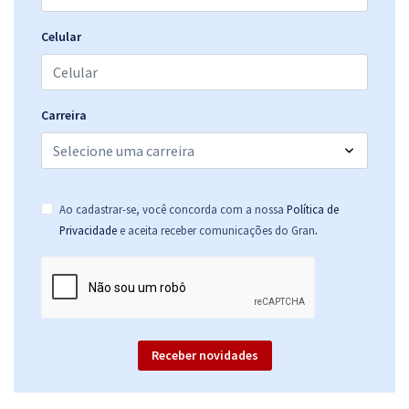
Área Tecnologia da Informação - Sistemas (Pós-Edital)
R$ 367,84
à vista
Celular
30,65
R$
ou 12x de
Economize R$ 91,96 (-20%)
Comprar
Carreira
TJ CE - Tribunal de Justiça do Estado do Ceará - Analista Judiciário –
Ao cadastrar-se, você concorda com a nossa
Política de
Área Apoio Especializado – Especialidade: Psicologia (Pós-Edital)
.
Privacidade
e aceita receber comunicações do Gran
R$ 479,92
à vista
39,99
R$
ou 12x de
Economize R$ 119,98 (-20%)
Comprar
Receber novidades
TJ CE - Tribunal de Justiça do Estado do Ceará - Conhecimentos