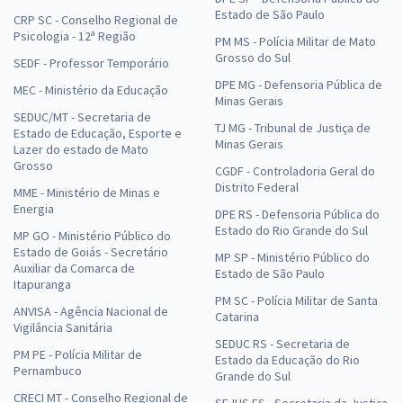
Estado de São Paulo
CRP SC - Conselho Regional de
Psicologia - 12ª Região
PM MS - Polícia Militar de Mato
Grosso do Sul
SEDF - Professor Temporário
DPE MG - Defensoria Pública de
MEC - Ministério da Educação
Minas Gerais
SEDUC/MT - Secretaria de
TJ MG - Tribunal de Justiça de
Estado de Educação, Esporte e
Minas Gerais
Lazer do estado de Mato
Grosso
CGDF - Controladoria Geral do
Distrito Federal
MME - Ministério de Minas e
Energia
DPE RS - Defensoria Pública do
Estado do Rio Grande do Sul
MP GO - Ministério Público do
Estado de Goiás - Secretário
MP SP - Ministério Público do
Auxiliar da Comarca de
Estado de São Paulo
Itapuranga
PM SC - Polícia Militar de Santa
ANVISA - Agência Nacional de
Catarina
Vigilância Sanitária
SEDUC RS - Secretaria de
PM PE - Polícia Militar de
Estado da Educação do Rio
Pernambuco
Grande do Sul
CRECI MT - Conselho Regional de
SEJUS ES - Secretaria da Justiça