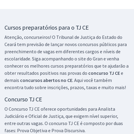
Gerais para Todos os Cargos (Pós-Edital)
R$ 287,84
à vista
23,99
R$
ou 12x de
Cursos preparatórios para o TJ CE
Economize R$ 71,96 (-20%)
Atenção, concurseiros! O Tribunal de Justiça do Estado do
Comprar
Ceará tem previsão de lançar novos concursos públicos para
preenchimento de vagas em diferentes cargos e níveis de
escolaridade. Siga acompanhando o site do Gran e venha
Mentoria - TJCE (Técnico Judiciário e Analista do Direito) - com Elvino
conhecer os melhores cursos preparatórios que te ajudarão a
Magalhães
obter resultados positivos nas provas do
concurso TJ CE
e
49,83
demais
concursos abertos no CE
. Aqui você também
R$
12x de
encontra tudo sobre inscrições, prazos, taxas e muito mais!
ou R$ 597,90 à vista
Comprar
Concurso TJ CE
O Concurso TJ CE oferece oportunidades para Analista
Judiciário e Oficial de Justiça, que exigem nível superior,
entre outras vagas. O concurso TJ CE é composto por duas
Treinamento Intensivo para TJ CE Analista Judiciário – Área Judiciária
fases: Prova Objetiva e Prova Discursiva.
(Pós-edital)