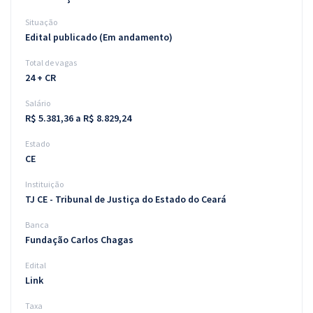
Situação
Edital publicado (Em andamento)
Total de vagas
24 + CR
Salário
R$ 5.381,36 a R$ 8.829,24
Estado
CE
Instituição
TJ CE - Tribunal de Justiça do Estado do Ceará
Banca
Fundação Carlos Chagas
Edital
Link
Taxa