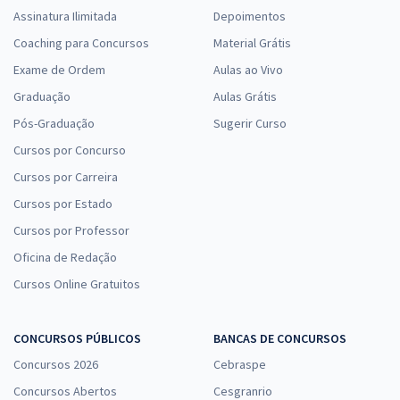
Assinatura Ilimitada
Depoimentos
TJ CE - Tribunal de Justiça do Estado do Ceará - Conhecimentos
Coaching para Concursos
Material Grátis
Específicos para o Cargo: Analista Judiciário – Área Apoio
Especializado – Especialidade Ciência da Computação – Área
Exame de Ordem
Aulas ao Vivo
Tecnologia da Informação - Sistemas (Pós-Edital)
Graduação
Aulas Grátis
R$ 207,84
à vista
Pós-Graduação
Sugerir Curso
17,32
R$
ou 12x de
Cursos por Concurso
Economize R$ 51,96 (-20%)
Cursos por Carreira
Comprar
Cursos por Estado
Cursos por Professor
Oficina de Redação
TJ CE - Tribunal de Justiça do Estado do Ceará - Conhecimentos
Cursos Online Gratuitos
Específicos para o cargo de Analista Judiciário – Área Apoio
Especializado – Especialidade Engenharia Civil (Pós-Edital)
R$ 319,92
à vista
CONCURSOS PÚBLICOS
BANCAS DE CONCURSOS
26,66
R$
ou 12x de
Concursos 2026
Cebraspe
Economize R$ 79,98 (-20%)
Concursos Abertos
Cesgranrio