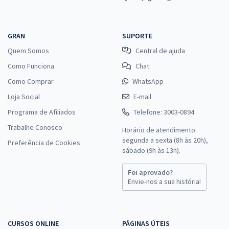
TJ PB - Tribunal de Justiça do Estado da Paraíba - Auxiliar Judiciário -
Área Administrativa (Pré-Edital)
R$ 287,84
à vista
GRAN
SUPORTE
23,99
R$
ou 12x de
Quem Somos
Central de ajuda
Economize R$ 71,96 (-20%)
Como Funciona
Chat
Comprar
Como Comprar
WhatsApp
Loja Social
E-mail
Programa de Afiliados
Telefone: 3003-0894
TJ CE - Tribunal de Justiça do Estado do Ceará - Conhecimentos
Trabalhe Conosco
Específicos para Analista Judiciário - Área Administrativa -
Horário de atendimento:
segunda a sexta (8h às 20h),
Especialidade Contabilidade (Pós-Edital)
Preferência de Cookies
sábado (9h às 13h).
R$ 295,84
à vista
24,65
R$
ou 12x de
Foi aprovado?
Economize R$ 73,96 (-20%)
Envie-nos a sua história!
Comprar
CURSOS ONLINE
PÁGINAS ÚTEIS