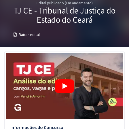
Edital publicado (Em andamento)
Pós
TJ CE - Tribunal de Justiça do
Graduação
Estado do Ceará
OAB
Baixar edital
Mentorias
Questões grátis
Conteúdo gratuito
Blog
Aprovados
Atendimento
Informações do Concurso