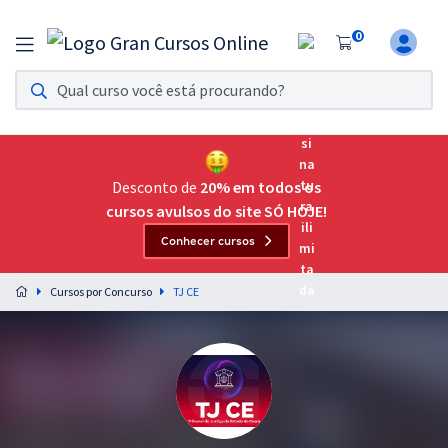
0
Assinatura Ilimitada 11
Acesso a todos os cursos. Teste grátis por 7 dias!
Assinatura OAB Até Passar
Acesso ilimitado a toda preparação para o Exame da
Desconto de
20% em todos os
Ordem, até você passar!
cursos avulsos do site SÓ HOJE!
Conhecer cursos
Residências Multiprofissionais
Preparação completa e intensiva para as principais
Cursos por Concurso
TJ CE
residências em saúde do Brasil
Concursos
Assinatura Ilimitada
Cursos 20% OFF