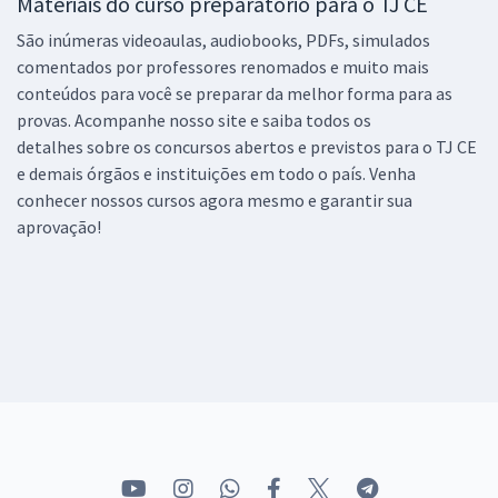
Materiais do curso preparatório para o TJ CE
Edital)
São inúmeras videoaulas, audiobooks, PDFs, simulados
R$ 479,92
à vista
comentados por professores renomados e muito mais
39,99
R$
ou 12x de
conteúdos para você se preparar da melhor forma para as
Economize R$ 119,98 (-20%)
provas. Acompanhe nosso site e saiba todos os
detalhes sobre os concursos abertos e previstos para o TJ CE
Comprar
e demais órgãos e instituições em todo o país. Venha
conhecer nossos cursos agora mesmo e garantir sua
aprovação!
TJ CE - Tribunal de Justiça do Estado do Ceará - Conhecimentos
Específicos para Analista Judiciário - Assistente Social (Pós-edital)
R$ 319,92
à vista
26,66
R$
ou 12x de
Economize R$ 79,98 (-20%)
Comprar