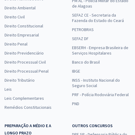
PM AL - Polícia Militar do Estado
de Alagoas
Direito Ambiental
SEFAZ CE - Secretaria da
Direito Civil
Fazenda do Estado do Ceará
Direito Constitucional
PETROBRAS
Direito Empresarial
SEFAZ DF
Direito Penal
EBSERH - Empresa Brasileira de
Direito Previdenciário
Serviços Hospitalares
Direito Processual Civil
Banco do Brasil
Direito Processual Penal
IBGE
Direito Tributário
INSS - Instituto Nacional do
Seguro Social
Leis
PRF - Polícia Rodoviária Federal
Leis Complementares
PND
Remédios Constitucionais
PREPARAÇÃO A MÉDIO E A
OUTROS CONCURSOS
LONGO PRAZO
DPE SP - Defensoria Pública do