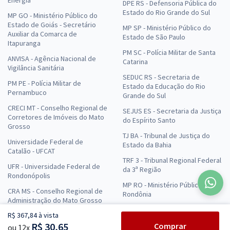
DPE RS - Defensoria Pública do
Estado do Rio Grande do Sul
MP GO - Ministério Público do
Estado de Goiás - Secretário
MP SP - Ministério Público do
Auxiliar da Comarca de
Estado de São Paulo
Itapuranga
PM SC - Polícia Militar de Santa
ANVISA - Agência Nacional de
Catarina
Vigilância Sanitária
SEDUC RS - Secretaria de
PM PE - Polícia Militar de
Estado da Educação do Rio
Pernambuco
Grande do Sul
CRECI MT - Conselho Regional de
SEJUS ES - Secretaria da Justiça
Corretores de Imóveis do Mato
do Espírito Santo
Grosso
TJ BA - Tribunal de Justiça do
Universidade Federal de
Estado da Bahia
Catalão - UFCAT
TRF 3 - Tribunal Regional Federal
UFR - Universidade Federal de
da 3ª Região
Rondonópolis
MP RO - Ministério Público de
CRA MS - Conselho Regional de
Rondônia
Administração do Mato Grosso
do Sul
TCE SP - Tribunal de Contas do
R$ 367,84 à vista
Estado de São Paulo
UFJ - Universidade Federal de
R$ 30,65
Comprar
ou 12x