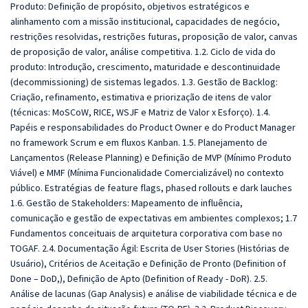
Produto: Definição de propósito, objetivos estratégicos e
alinhamento com a missão institucional, capacidades de negócio,
restrições resolvidas, restrições futuras, proposição de valor, canvas
de proposição de valor, análise competitiva. 1.2. Ciclo de vida do
produto: Introdução, crescimento, maturidade e descontinuidade
(decommissioning) de sistemas legados. 1.3. Gestão de Backlog:
Criação, refinamento, estimativa e priorização de itens de valor
(técnicas: MoSCoW, RICE, WSJF e Matriz de Valor x Esforço). 1.4.
Papéis e responsabilidades do Product Owner e do Product Manager
no framework Scrum e em fluxos Kanban. 1.5. Planejamento de
Lançamentos (Release Planning) e Definição de MVP (Mínimo Produto
Viável) e MMF (Mínima Funcionalidade Comercializável) no contexto
público. Estratégias de feature flags, phased rollouts e dark lauches
1.6. Gestão de Stakeholders: Mapeamento de influência,
comunicação e gestão de expectativas em ambientes complexos; 1.7
Fundamentos conceituais de arquitetura corporativa com base no
TOGAF. 2.4. Documentação Ágil: Escrita de User Stories (Histórias de
Usuário), Critérios de Aceitação e Definição de Pronto (Definition of
Done – DoD,), Definição de Apto (Definition of Ready - DoR). 2.5.
Análise de lacunas (Gap Analysis) e análise de viabilidade técnica e de