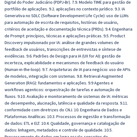
Digital do Poder Judiciário (PDPJ-Br). 7.9. Modelo TIME para gestão de
portfólio de aplicações. 9.2. aplicações no contexto jurídico. 9.3. IA
Generativa no SDLC (Software Development Life Cycle): uso de LLMs
para automação de escrita de requisitos, histórias de usuário,
critérios de aceitação e documentação técnica (PRDs). 9.4. Engenharia
de Prompt: princípios, técnicas e aplicações práticas. 9.5. Product
Discovery impulsionado por IA: análise de grandes volumes de
feedback de usuários, transcrições de entrevistas e síntese de
evidências. 9.6. Padrões de Design para IA (UX for AI): gestão de
incerteza, explicabilidade e mecanismos de feedback do usuário
(Human-in-the-loop). 9.7. Arquiteturas de IA para negócio: uso de APIs
de modelos, integração com sistemas. 9.8. Retrieval-Augmented
Generation (RAG): fundamentos e aplicações. 9.9 Agentes e
workflows agenticos: orquestração de tarefas e automação de
fluxos. 9.10. Avaliação e monitoramento de sistemas de IA: métricas
de desempenho, alucinação, latência e qualidade da resposta. 9.11.
conformidade com diretrizes do CNJ. 10. Engenharia de Dados e
Plataformas Analíticas: 10.3. Processos de ingestão e transformação
de dados: ETL e ELT. 10.4. Qualidade, governança e catalogação de
dados: linhagem, metadados e controle de qualidade. 10.5.
Processamento de dados em larga escala: conceitos de