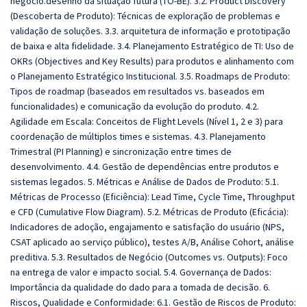
negócio.desenho da situação futura (TO-BE). 3.2. Product Discovery
(Descoberta de Produto): Técnicas de exploração de problemas e
validação de soluções. 3.3. arquitetura de informação e prototipação
de baixa e alta fidelidade. 3.4. Planejamento Estratégico de TI: Uso de
OKRs (Objectives and Key Results) para produtos e alinhamento com
o Planejamento Estratégico Institucional. 3.5. Roadmaps de Produto:
Tipos de roadmap (baseados em resultados vs. baseados em
funcionalidades) e comunicação da evolução do produto. 4.2.
Agilidade em Escala: Conceitos de Flight Levels (Nível 1, 2 e 3) para
coordenação de múltiplos times e sistemas. 4.3. Planejamento
Trimestral (PI Planning) e sincronização entre times de
desenvolvimento. 4.4. Gestão de dependências entre produtos e
sistemas legados. 5. Métricas e Análise de Dados de Produto: 5.1.
Métricas de Processo (Eficiência): Lead Time, Cycle Time, Throughput
e CFD (Cumulative Flow Diagram). 5.2. Métricas de Produto (Eficácia):
Indicadores de adoção, engajamento e satisfação do usuário (NPS,
CSAT aplicado ao serviço público), testes A/B, Análise Cohort, análise
preditiva. 5.3. Resultados de Negócio (Outcomes vs. Outputs): Foco
na entrega de valor e impacto social. 5.4. Governança de Dados:
Importância da qualidade do dado para a tomada de decisão. 6.
Riscos, Qualidade e Conformidade: 6.1. Gestão de Riscos de Produto: