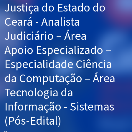
Justiça do Estado do
Pós
Ceará - Analista
Graduação
Judiciário – Área
OAB
Apoio Especializado –
Mentorias
Especialidade Ciência
Questões grátis
Conteúdo gratuito
da Computação – Área
Blog
Tecnologia da
Aprovados
Informação - Sistemas
Atendimento
(Pós-Edital)