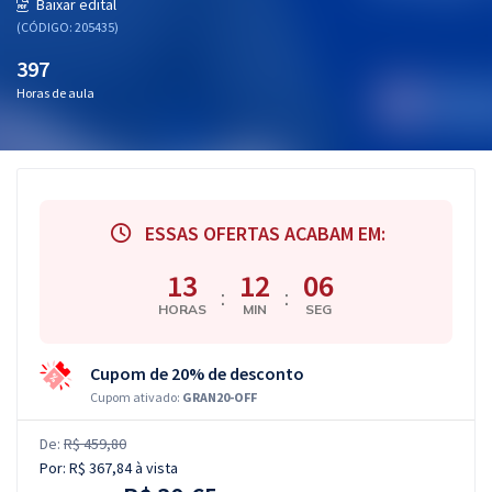
Baixar edital
(CÓDIGO: 205435)
397
Horas de aula
ESSAS OFERTAS ACABAM EM:
13
12
05
:
:
HORAS
MIN
SEG
Cupom de 20% de desconto
Cupom ativado:
GRAN20-OFF
De:
R$ 459,80
Por:
R$ 367,84
à vista