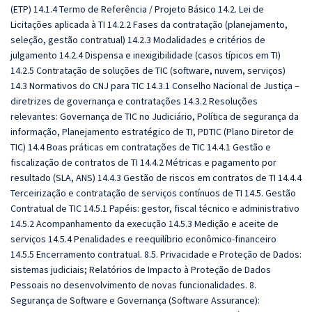
(ETP) 14.1.4 Termo de Referência / Projeto Básico 14.2. Lei de
Licitações aplicada à TI 14.2.2 Fases da contratação (planejamento,
seleção, gestão contratual) 14.2.3 Modalidades e critérios de
julgamento 14.2.4 Dispensa e inexigibilidade (casos típicos em TI)
14.2.5 Contratação de soluções de TIC (software, nuvem, serviços)
14.3 Normativos do CNJ para TIC 14.3.1 Conselho Nacional de Justiça –
diretrizes de governança e contratações 14.3.2 Resoluções
relevantes: Governança de TIC no Judiciário, Política de segurança da
informação, Planejamento estratégico de TI, PDTIC (Plano Diretor de
TIC) 14.4 Boas práticas em contratações de TIC 14.4.1 Gestão e
fiscalização de contratos de TI 14.4.2 Métricas e pagamento por
resultado (SLA, ANS) 14.4.3 Gestão de riscos em contratos de TI 14.4.4
Terceirização e contratação de serviços contínuos de TI 14.5. Gestão
Contratual de TIC 14.5.1 Papéis: gestor, fiscal técnico e administrativo
14.5.2 Acompanhamento da execução 14.5.3 Medição e aceite de
serviços 14.5.4 Penalidades e reequilíbrio econômico-financeiro
14.5.5 Encerramento contratual. 8.5. Privacidade e Proteção de Dados:
sistemas judiciais; Relatórios de Impacto à Proteção de Dados
Pessoais no desenvolvimento de novas funcionalidades. 8.
Segurança de Software e Governança (Software Assurance):