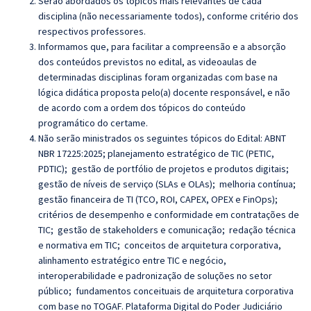
Serão abordados os tópicos mais relevantes de cada
disciplina (não necessariamente todos), conforme critério dos
respectivos professores.
Informamos que, para facilitar a compreensão e a absorção
dos conteúdos previstos no edital, as videoaulas de
determinadas disciplinas foram organizadas com base na
lógica didática proposta pelo(a) docente responsável, e não
de acordo com a ordem dos tópicos do conteúdo
programático do certame.
Não serão ministrados os seguintes tópicos do Edital: ABNT
NBR 17225:2025; planejamento estratégico de TIC (PETIC,
PDTIC); gestão de portfólio de projetos e produtos digitais;
gestão de níveis de serviço (SLAs e OLAs); melhoria contínua;
gestão financeira de TI (TCO, ROI, CAPEX, OPEX e FinOps);
critérios de desempenho e conformidade em contratações de
TIC; gestão de stakeholders e comunicação; redação técnica
e normativa em TIC; conceitos de arquitetura corporativa,
alinhamento estratégico entre TIC e negócio,
interoperabilidade e padronização de soluções no setor
público; fundamentos conceituais de arquitetura corporativa
com base no TOGAF. Plataforma Digital do Poder Judiciário