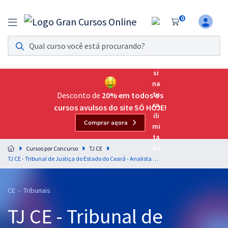
0
Assinatura Ilimitada 11
Acesso a todos os cursos. Teste grátis por 7 dias!
Assinatura OAB Até Passar
Acesso ilimitado a toda preparação para o Exame da
Desconto de
20% em todos os
Ordem, até você passar!
cursos avulsos do site SÓ HOJE!
Comprar agora
Residências Multiprofissionais
Preparação completa e intensiva para as principais
Cursos por Concurso
TJ CE
residências em saúde do Brasil
TJ CE - Tribunal de Justiça do Estado do Ceará - Analista Judiciário – Área Apoio Especializado – Especialidade Ciência da Computação – Área Tecnologia da Informação - Sistemas (Pós-Edital)
Concursos
CE - Tribunais
Assinatura Ilimitada
TJ CE - Tribunal de
Cursos 20% OFF