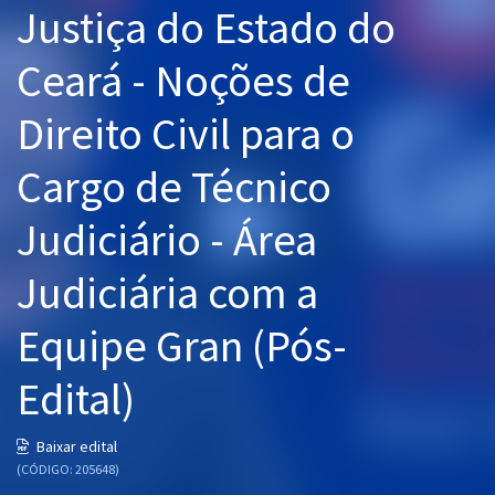
Justiça do Estado do
Pós
Ceará - Noções de
Graduação
Direito Civil para o
OAB
Cargo de Técnico
Mentorias
Judiciário - Área
Questões grátis
Conteúdo gratuito
Judiciária com a
Blog
Equipe Gran (Pós-
Aprovados
Edital)
Atendimento
Baixar edital
(CÓDIGO: 205648)