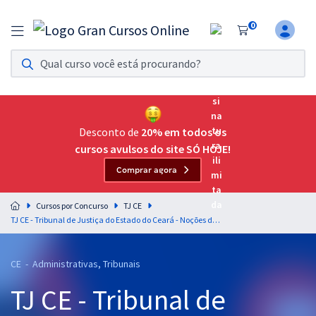
0
Assinatura Ilimitada 11
Acesso a todos os cursos. Teste grátis por 7 dias!
Assinatura OAB Até Passar
Acesso ilimitado a toda preparação para o Exame da
Desconto de
20% em todos os
Ordem, até você passar!
cursos avulsos do site SÓ HOJE!
Comprar agora
Residências Multiprofissionais
Preparação completa e intensiva para as principais
Cursos por Concurso
TJ CE
residências em saúde do Brasil
TJ CE - Tribunal de Justiça do Estado do Ceará - Noções de Direito Civil para o Cargo de Técnico Judiciário - Área Judiciária com a Equipe Gran (Pós-Edital)
Concursos
CE - Administrativas, Tribunais
Assinatura Ilimitada
TJ CE - Tribunal de
Cursos 20% OFF