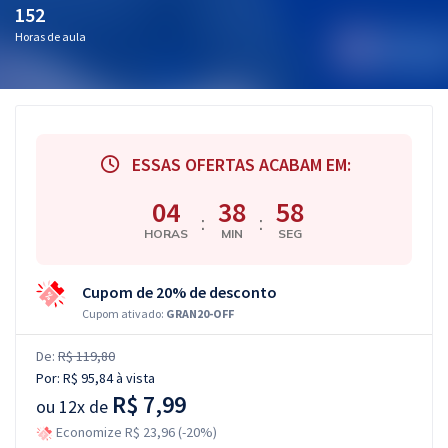
152
Horas de aula
ESSAS OFERTAS ACABAM EM:
04
38
57
:
:
HORAS
MIN
SEG
Cupom de 20% de desconto
Cupom ativado:
GRAN20-OFF
De:
R$ 119,80
Por:
R$ 95,84
à vista
R$ 7,99
ou
12x de
Economize R$ 23,96 (-20%)