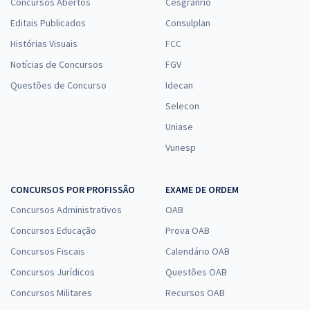
Concursos Abertos
Cesgranrio
Editais Publicados
Consulplan
Histórias Visuais
FCC
Notícias de Concursos
FGV
Questões de Concurso
Idecan
Selecon
Uniase
Vunesp
CONCURSOS POR PROFISSÃO
EXAME DE ORDEM
Concursos Administrativos
OAB
Concursos Educação
Prova OAB
Concursos Fiscais
Calendário OAB
Concursos Jurídicos
Questões OAB
Concursos Militares
Recursos OAB