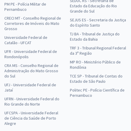
SEDUC RS - Secretaria de
PM PE - Polícia Militar de
Estado da Educação do Rio
Pernambuco
Grande do Sul
CRECI MT - Conselho Regional de
SEJUS ES - Secretaria da Justiça
Corretores de Imóveis do Mato
do Espírito Santo
Grosso
TJ BA - Tribunal de Justiça do
Universidade Federal de
Estado da Bahia
Catalão - UFCAT
TRF 3 - Tribunal Regional Federal
UFR - Universidade Federal de
da 3ª Região
Rondonópolis
MP RO - Ministério Público de
CRA MS - Conselho Regional de
Rondônia
Administração do Mato Grosso
do Sul
TCE SP - Tribunal de Contas do
Estado de São Paulo
UFJ - Universidade Federal de
Jataí
Politec PE - Polícia Científica de
Pernambuco
UFRN - Universidade Federal do
Rio Grande do Norte
UFCSPA - Universidade Federal
de Ciência da Saúde de Porto
Alegre