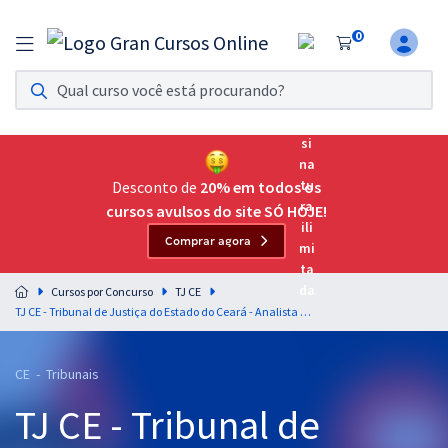
0
Assinatura Ilimitada 11
Acesso a todos os cursos. Teste grátis por 7 dias!
Assinatura OAB Até Passar
Acesso ilimitado a toda preparação para o Exame da
Desconto de
20% em todos os
Ordem, até você passar!
cursos avulsos do site SÓ HOJE!
Comprar agora
Residências Multiprofissionais
Preparação completa e intensiva para as principais
Cursos por Concurso
TJ CE
residências em saúde do Brasil
TJ CE - Tribunal de Justiça do Estado do Ceará - Analista Judiciário – Área Apoio Especializado – Especialidade Engenharia Civil (Pós-Edital)
Concursos
CE - Tribunais
Assinatura Ilimitada
TJ CE - Tribunal de
Cursos 20% OFF