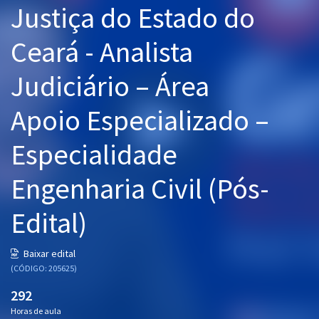
Justiça do Estado do
Pós
Ceará - Analista
Graduação
Judiciário – Área
OAB
Apoio Especializado –
Mentorias
Especialidade
Questões grátis
Conteúdo gratuito
Engenharia Civil (Pós-
Blog
Edital)
Aprovados
Baixar edital
(CÓDIGO: 205625)
Atendimento
292
Horas de aula