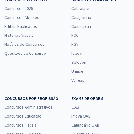
Concursos 2026
Cebraspe
Concursos Abertos
Cesgranrio
Editais Publicados
Consulplan
Histórias Visuais
FCC
Notícias de Concursos
FGV
Questões de Concurso
Idecan
Selecon
Uniase
Vunesp
CONCURSOS POR PROFISSÃO
EXAME DE ORDEM
Concursos Administrativos
OAB
Concursos Educação
Prova OAB
Concursos Fiscais
Calendário OAB
Concursos Jurídicos
Questões OAB