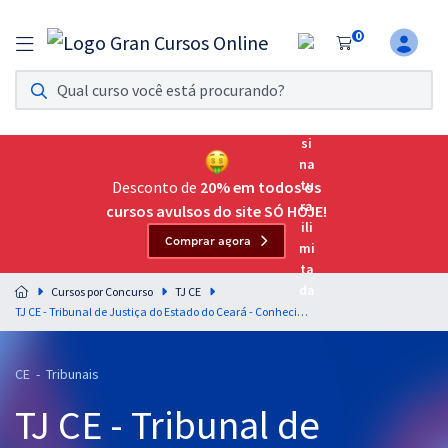
0
Assinatura Ilimitada 11
Acesso a todos os cursos. Teste grátis por 7 dias!
Assinatura OAB Até Passar
Acesso ilimitado a toda preparação para o Exame da
Desconto de
20% em todos os
Ordem, até você passar!
cursos avulsos do site SÓ HOJE!
Comprar agora
Residências Multiprofissionais
Preparação completa e intensiva para as principais
Cursos por Concurso
TJ CE
residências em saúde do Brasil
TJ CE - Tribunal de Justiça do Estado do Ceará - Conhecimentos Específicos para o Cargo: Analista Judiciário – Área Apoio Especializado – Especialidade Ciência da Computação – Área Tecnologia da Informação - Sistemas (Pós-Edital)
Concursos
CE - Tribunais
Assinatura Ilimitada
TJ CE - Tribunal de
Cursos 20% OFF