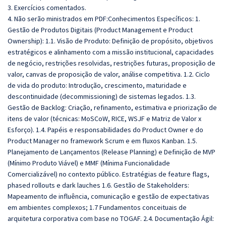
3. Exercícios comentados.
4. Não serão ministrados em PDF:Conhecimentos Específicos: 1.
Gestão de Produtos Digitais (Product Management e Product
Ownership): 1.1. Visão de Produto: Definição de propósito, objetivos
estratégicos e alinhamento com a missão institucional, capacidades
de negócio, restrições resolvidas, restrições futuras, proposição de
valor, canvas de proposição de valor, análise competitiva. 1.2. Ciclo
de vida do produto: Introdução, crescimento, maturidade e
descontinuidade (decommissioning) de sistemas legados. 1.3.
Gestão de Backlog: Criação, refinamento, estimativa e priorização de
itens de valor (técnicas: MoSCoW, RICE, WSJF e Matriz de Valor x
Esforço). 1.4. Papéis e responsabilidades do Product Owner e do
Product Manager no framework Scrum e em fluxos Kanban. 1.5.
Planejamento de Lançamentos (Release Planning) e Definição de MVP
(Mínimo Produto Viável) e MMF (Mínima Funcionalidade
Comercializável) no contexto público. Estratégias de feature flags,
phased rollouts e dark lauches 1.6. Gestão de Stakeholders:
Mapeamento de influência, comunicação e gestão de expectativas
em ambientes complexos; 1.7 Fundamentos conceituais de
arquitetura corporativa com base no TOGAF. 2.4. Documentação Ágil: