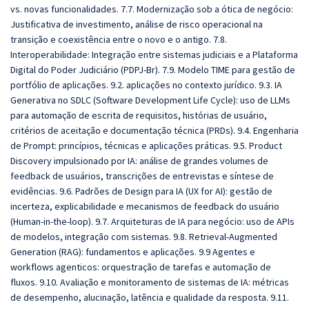
vs. novas funcionalidades. 7.7. Modernização sob a ótica de negócio:
Justificativa de investimento, análise de risco operacional na
transição e coexistência entre o novo e o antigo. 7.8.
Interoperabilidade: Integração entre sistemas judiciais e a Plataforma
Digital do Poder Judiciário (PDPJ-Br). 7.9. Modelo TIME para gestão de
portfólio de aplicações. 9.2. aplicações no contexto jurídico. 9.3. IA
Generativa no SDLC (Software Development Life Cycle): uso de LLMs
para automação de escrita de requisitos, histórias de usuário,
critérios de aceitação e documentação técnica (PRDs). 9.4. Engenharia
de Prompt: princípios, técnicas e aplicações práticas. 9.5. Product
Discovery impulsionado por IA: análise de grandes volumes de
feedback de usuários, transcrições de entrevistas e síntese de
evidências. 9.6. Padrões de Design para IA (UX for AI): gestão de
incerteza, explicabilidade e mecanismos de feedback do usuário
(Human-in-the-loop). 9.7. Arquiteturas de IA para negócio: uso de APIs
de modelos, integração com sistemas. 9.8. Retrieval-Augmented
Generation (RAG): fundamentos e aplicações. 9.9 Agentes e
workflows agenticos: orquestração de tarefas e automação de
fluxos. 9.10. Avaliação e monitoramento de sistemas de IA: métricas
de desempenho, alucinação, latência e qualidade da resposta. 9.11.