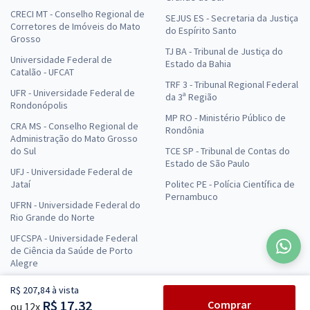
CRECI MT - Conselho Regional de
SEJUS ES - Secretaria da Justiça
Corretores de Imóveis do Mato
do Espírito Santo
Grosso
TJ BA - Tribunal de Justiça do
Universidade Federal de
Estado da Bahia
Catalão - UFCAT
TRF 3 - Tribunal Regional Federal
UFR - Universidade Federal de
da 3ª Região
Rondonópolis
MP RO - Ministério Público de
CRA MS - Conselho Regional de
Rondônia
Administração do Mato Grosso
do Sul
TCE SP - Tribunal de Contas do
Estado de São Paulo
UFJ - Universidade Federal de
Jataí
Politec PE - Polícia Científica de
Pernambuco
UFRN - Universidade Federal do
Rio Grande do Norte
UFCSPA - Universidade Federal
de Ciência da Saúde de Porto
Alegre
R$ 207,84 à vista
R$ 17,32
Comprar
ou 12x