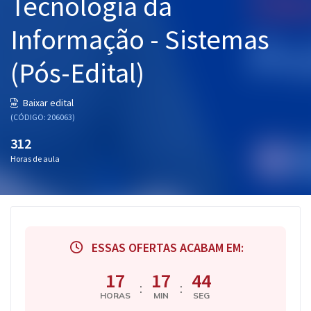
Tecnologia da
Informação - Sistemas
(Pós-Edital)
Baixar edital
(CÓDIGO: 206063)
312
Horas de aula
ESSAS OFERTAS ACABAM EM:
17
17
43
:
:
HORAS
MIN
SEG