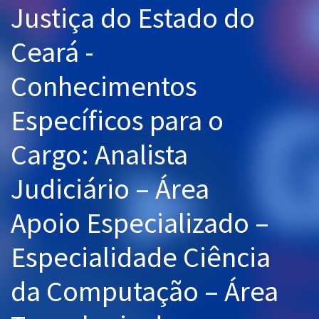
Justiça do Estado do
Pós
Ceará -
Graduação
Conhecimentos
OAB
Específicos para o
Mentorias
Cargo: Analista
Questões grátis
Conteúdo gratuito
Judiciário – Área
Blog
Apoio Especializado –
Aprovados
Especialidade Ciência
Atendimento
da Computação – Área