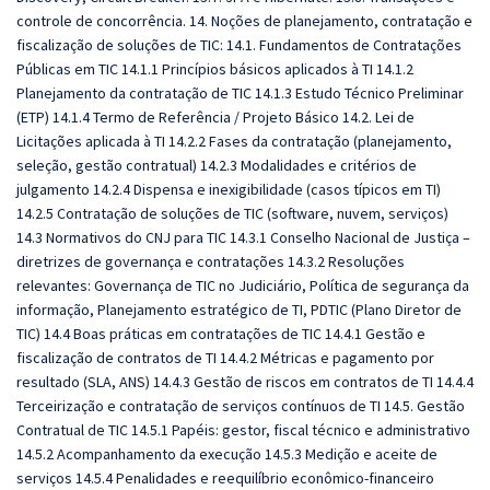
controle de concorrência. 14. Noções de planejamento, contratação e
fiscalização de soluções de TIC: 14.1. Fundamentos de Contratações
Públicas em TIC 14.1.1 Princípios básicos aplicados à TI 14.1.2
Planejamento da contratação de TIC 14.1.3 Estudo Técnico Preliminar
(ETP) 14.1.4 Termo de Referência / Projeto Básico 14.2. Lei de
Licitações aplicada à TI 14.2.2 Fases da contratação (planejamento,
seleção, gestão contratual) 14.2.3 Modalidades e critérios de
julgamento 14.2.4 Dispensa e inexigibilidade (casos típicos em TI)
14.2.5 Contratação de soluções de TIC (software, nuvem, serviços)
14.3 Normativos do CNJ para TIC 14.3.1 Conselho Nacional de Justiça –
diretrizes de governança e contratações 14.3.2 Resoluções
relevantes: Governança de TIC no Judiciário, Política de segurança da
informação, Planejamento estratégico de TI, PDTIC (Plano Diretor de
TIC) 14.4 Boas práticas em contratações de TIC 14.4.1 Gestão e
fiscalização de contratos de TI 14.4.2 Métricas e pagamento por
resultado (SLA, ANS) 14.4.3 Gestão de riscos em contratos de TI 14.4.4
Terceirização e contratação de serviços contínuos de TI 14.5. Gestão
Contratual de TIC 14.5.1 Papéis: gestor, fiscal técnico e administrativo
14.5.2 Acompanhamento da execução 14.5.3 Medição e aceite de
serviços 14.5.4 Penalidades e reequilíbrio econômico-financeiro