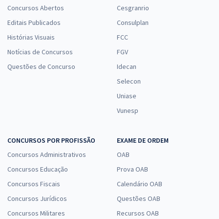
Concursos Abertos
Cesgranrio
Editais Publicados
Consulplan
Histórias Visuais
FCC
Notícias de Concursos
FGV
Questões de Concurso
Idecan
Selecon
Uniase
Vunesp
CONCURSOS POR PROFISSÃO
EXAME DE ORDEM
Concursos Administrativos
OAB
Concursos Educação
Prova OAB
Concursos Fiscais
Calendário OAB
Concursos Jurídicos
Questões OAB
Concursos Militares
Recursos OAB