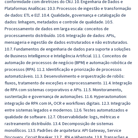
conformidade com diretrizes do CNJ. 10. Engenharia de Dados e
Plataformas Analíticas: 10.3. Processos de ingestão e transformação
de dados: ETL e ELT. 10.4. Qualidade, governança e catalogação de
dados: linhagem, metadados e controle de qualidade. 10.5.
Processamento de dados em larga escala: conceitos de
processamento distribuído. 10.6. Integração de dados: APIs,
mensageria e ingestão de dados estruturados e não estruturados.
10.7. Fundamentos de engenharia de dados para suporte a soluções
de Business Intelligence e Inteligência Artificial. 11.1. Conceitos de
automação de processos de negócio (BPM) e automação robótica de
processos (RPA). 11.2. Identificação e priorização de processos
automatizáveis. 11.3. Desenvolvimento e orquestração de robôs:
fluxos, tratamento de exceções e reprocessamento. 11.4. Integração
de RPA com sistemas corporativos e APIs. 11.5. Monitoramento,
sustentação e governança de automações. 11.6. Hyperautomation:
integração de RPA com IA, OCR e workflows digitais. 12.3. Integração
entre sistemas legados e modernos. 12.6. Testes automatizados e
qualidade de software. 12.7. Observabilidade: logs, métricas e
rastreamento distribuído. 13.4. Decomposição de sistemas
monolíticos. 13.5. Padrões de arquitetura: API Gateway, Service
Discovery, Circuit Breaker. 13.7. JPA e Hibernate. 13.8. Transações e