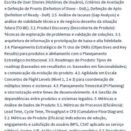
Escrita de User Stories (Histórias de Usuário), Critérios de Aceitação
e Definição de Pronto (Definition of Done – DoD,), Definição de Apto
(Definition of Ready - DoR). 2.5. Análise de lacunas (Gap Analysis) e
análise de viabilidade técnica e de negócio.desenho da situação
futura (TO-BE). 3.2. Product Discovery (Descoberta de Produto):
Técnicas de exploração de problemas e validação de soluções. 3.3.
arquitetura de informação e prototipação de baixa e alta fidelidade.
3.4. Planejamento Estratégico de TI: Uso de OKRs (Objectives and Key
Results) para produtos e alinhamento com o Planejamento
Estratégico Institucional. 3.5. Roadmaps de Produto: Tipos de
roadmap (baseados em resultados vs. baseados em funcionalidades)
e comunicação da evolução do produto. 4.2. Agilidade em Escala:
Conceitos de Flight Levels (Nível 1, 2 e 3) para coordenação de
múltiplos times e sistemas. 4.3. Planejamento Trimestral (PI Planning)
e sincronização entre times de desenvolvimento. 4.4. Gestão de
dependências entre produtos e sistemas legados. 5. Métricas e
Análise de Dados de Produto: 5.1. Métricas de Processo (Eficiência):
Lead Time, Cycle Time, Throughput e CFD (Cumulative Flow Diagram).
5.2. Métricas de Produto (Eficácia): Indicadores de adoção,
engajamento e satisfação do usuário (NPS, CSAT aplicado ao serviço
público), testes A/B, Análise Cohort, análise preditiva. 5.3. Resultados