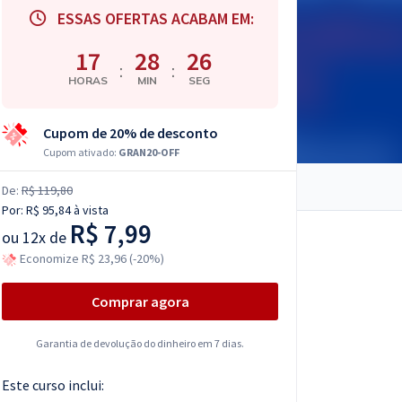
ESSAS OFERTAS ACABAM EM:
17
28
25
:
:
HORAS
MIN
SEG
Cupom de 20% de desconto
Cupom ativado:
GRAN20-OFF
De:
R$ 119,80
Por:
R$ 95,84
à vista
R$ 7,99
ou
12x de
Economize R$ 23,96 (-20%)
Comprar agora
Garantia de devolução do dinheiro em 7 dias.
Este curso inclui: