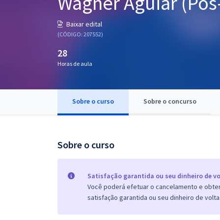
Wagner Aguiar (Pós-
Pós
Baixar edital
Graduação
(CÓDIGO: 207552)
28
OAB
Horas de aula
Mentorias
Sobre o curso
Sobre o concurso
Questões grátis
Conteúdo gratuito
Blog
Sobre o curso
Aprovados
Satisfação garantida ou seu dinheiro de vo
Você poderá efetuar o cancelamento e obter 
Atendimento
satisfação garantida ou seu dinheiro de volta