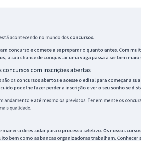
ue está acontecendo no mundo dos
concursos.
ara concurso e comece a se preparar o quanto antes. Com muita
os, a sua chance de conquistar uma vaga passa a ser bem maior
os concursos com inscrições abertas
s são os
concursos abertos e acesse o edital para começar a sua
ido pode lhe fazer perder a inscrição e ver o seu sonho se dis
 em andamento e até mesmo os previstos. Ter em mente os concurso
ais qualidade.
 maneira de estudar para o processo seletivo. Os nossos curso
uito bem como as bancas organizadoras trabalham. Conhecer a