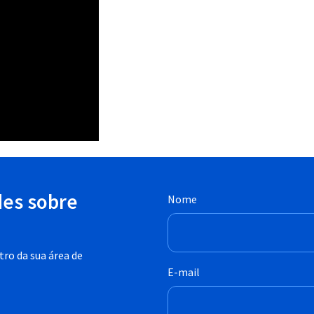
des sobre
Nome
ro da sua área de
E-mail