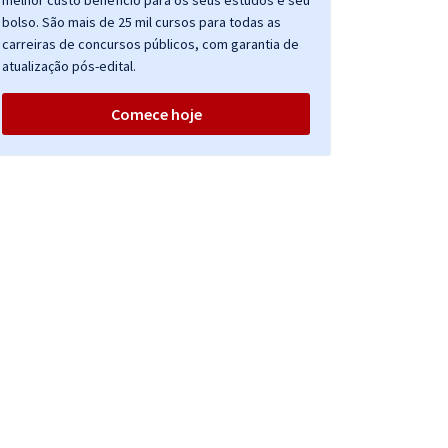
melhor custo benefício para os seus estudos e seu
bolso. São mais de 25 mil cursos para todas as
carreiras de concursos públicos, com garantia de
atualização pós-edital.
Comece hoje