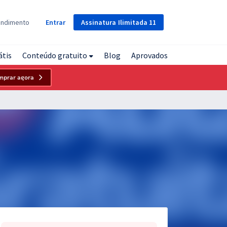
Assinatura
Ilimitada
11
endimento
Entrar
átis
Conteúdo gratuito
Blog
Aprovados
mprar agora