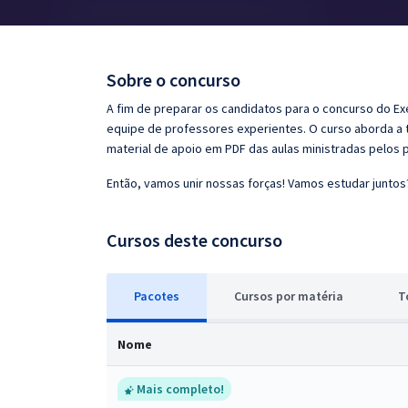
Pós
Graduação
Sobre o concurso
OAB
A fim de preparar os candidatos para o concurso do Ex
equipe de professores experientes. O curso aborda a t
Mentorias
material de apoio em PDF das aulas ministradas pelos 
Então, vamos unir nossas forças! Vamos estudar juntos
Questões grátis
Conteúdo gratuito
Cursos deste concurso
Blog
Pacotes
Cursos
p
or matéria
T
Aprovados
Nome
Atendimento
Mais completo!