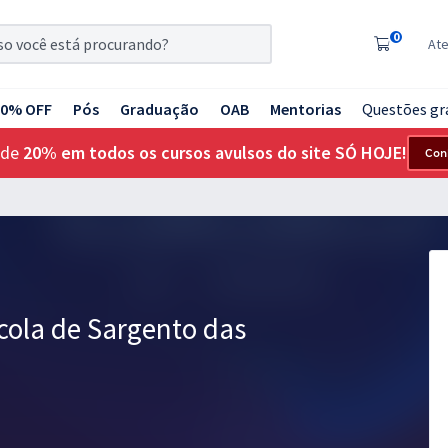
0
At
20% OFF
Pós
Graduação
OAB
Mentorias
Questões gr
 de
20% em todos os cursos avulsos do site SÓ HOJE!
Con
scola de Sargento das