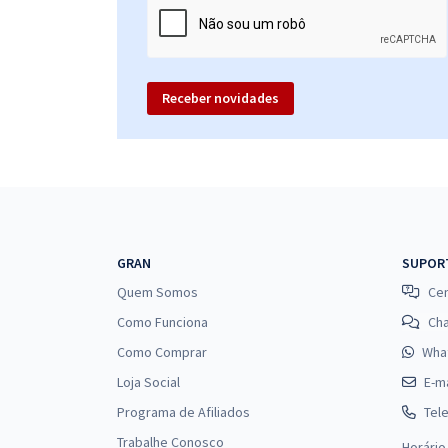
Receber novidades
GRAN
SUPOR
Quem Somos
Cen
Como Funciona
Ch
Como Comprar
Wha
Loja Social
E-ma
Programa de Afiliados
Tel
Trabalhe Conosco
Horário