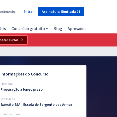
Assinatura
Ilimitada
11
endimento
Entrar
átis
Conteúdo gratuito
Blog
Aprovados
hecer cursos
Informações do Concurso
Situação
Preparação a longo prazo
Instituição
Exército ESA - Escola de Sargento das Armas
Banca anterior