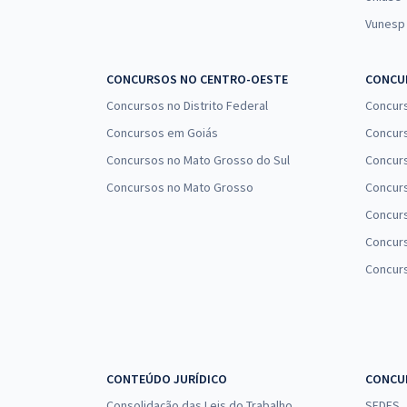
Vunesp
CONCURSOS NO CENTRO-OESTE
CONCUR
Concursos no Distrito Federal
Concur
Concursos em Goiás
Concurs
Concursos no Mato Grosso do Sul
Concurs
Concursos no Mato Grosso
Concurs
Concur
Concurs
Concur
CONTEÚDO JURÍDICO
CONCU
Consolidação das Leis do Trabalho
SEDES