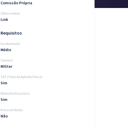
Comissão Própria
Último edital
Link
Requisitos
Escolaridade
Médio
Carreira
Militar
TAF (Teste de Aptidão Física)
Sim
Redação Discursiva
Sim
Prova de títulos
Não