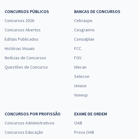
Específicos para Analista Judiciário - Especialidade: Ciências
Contábeis (Pré-edital)
CONCURSOS PÚBLICOS
BANCAS DE CONCURSOS
Concursos 2026
R$ 327,84
à vista
Cebraspe
27,32
R$
ou 12x de
Concursos Abertos
Cesgranrio
Economize R$ 81,96 (-20%)
Editais Publicados
Consulplan
Comprar
Histórias Visuais
FCC
Notícias de Concursos
FGV
Questões de Concurso
Idecan
TJ PA - Tribunal de Justiça do Estado do Pará - Analista Judiciário -
Selecon
Comunicação Social (Pré-edital)
Uniase
R$ 343,84
à vista
Vunesp
28,65
R$
ou 12x de
Economize R$ 85,96 (-20%)
CONCURSOS POR PROFISSÃO
EXAME DE ORDEM
Comprar
Concursos Administrativos
OAB
Concursos Educação
Prova OAB