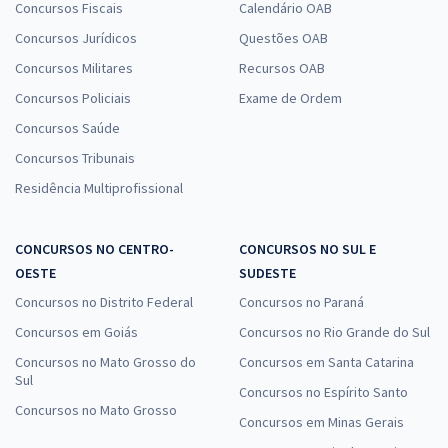
Concursos Fiscais
Calendário OAB
TJ PA - Tribunal de Justiça do Estado do Pará - Analista Judiciário –
Concursos Jurídicos
Questões OAB
Especialidade: Economia
Concursos Militares
Recursos OAB
R$ 383,04
à vista
31,92
R$
ou 12x de
Concursos Policiais
Exame de Ordem
Economize R$ 95,76 (-20%)
Concursos Saúde
Comprar
Concursos Tribunais
Residência Multiprofissional
TJ PA - Tribunal de Justiça do Estado do Pará - Conhecimentos
CONCURSOS NO CENTRO-
CONCURSOS NO SUL E
Específicos para Analista Judiciário – Especialidade: Economia
OESTE
SUDESTE
(Módulo Especial) (Pré-edital)
Concursos no Distrito Federal
Concursos no Paraná
R$ 311,84
à vista
Concursos em Goiás
Concursos no Rio Grande do Sul
25,99
R$
ou 12x de
Concursos no Mato Grosso do
Concursos em Santa Catarina
Economize R$ 77,96 (-20%)
Sul
Concursos no Espírito Santo
Comprar
Concursos no Mato Grosso
Concursos em Minas Gerais