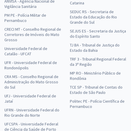
ANVISA - Agência Nacional de
Catarina
Vigilância Sanitária
SEDUC RS - Secretaria de
PM PE - Polícia Militar de
Estado da Educação do Rio
Pernambuco
Grande do Sul
CRECI MT - Conselho Regional de
SEJUS ES - Secretaria da Justiça
Corretores de Imóveis do Mato
do Espírito Santo
Grosso
TJ BA - Tribunal de Justiça do
Universidade Federal de
Estado da Bahia
Catalão - UFCAT
TRF 3 - Tribunal Regional Federal
UFR - Universidade Federal de
da 3ª Região
Rondonópolis
MP RO - Ministério Público de
CRA MS - Conselho Regional de
Rondônia
Administração do Mato Grosso
do Sul
TCE SP - Tribunal de Contas do
Estado de São Paulo
UFJ - Universidade Federal de
Jataí
Politec PE - Polícia Científica de
Pernambuco
UFRN - Universidade Federal do
Rio Grande do Norte
UFCSPA - Universidade Federal
de Ciência da Saúde de Porto