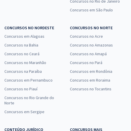
Concursos no Rio de Janeiro
Concursos em São Paulo
TJ PA - Tribunal de Justiça do Estado do Pará - Analista Judiciário -
Especialidade: Direito (Pré-Edital)
CONCURSOS NO NORDESTE
CONCURSOS NO NORTE
R$ 479,04
à vista
39,92
R$
Concursos em Alagoas
Concursos no Acre
ou 12x de
Economize R$ 119,76 (-20%)
Concursos na Bahia
Concursos no Amazonas
Comprar
Concursos no Ceará
Concursos no Amapá
Concursos no Maranhão
Concursos no Pará
Concursos na Paraíba
Concursos em Rondônia
Concursos em Pernambuco
Concursos em Roraima
Concursos no Piauí
Concursos no Tocantins
Concursos no Rio Grande do
Norte
Concursos em Sergipe
CONTEÚDO JURÍDICO
CONCURSOS MAIS