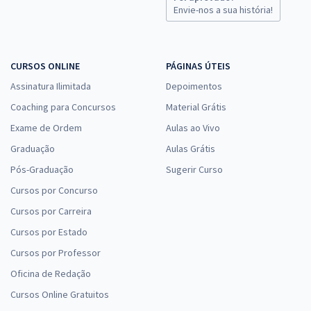
Sistemas (Pós-Edital)
Envie-nos a sua história!
R$ 343,84
à vista
28,65
R$
ou 12x de
Economize R$ 85,96 (-20%)
CURSOS ONLINE
PÁGINAS ÚTEIS
Comprar
Assinatura Ilimitada
Depoimentos
Coaching para Concursos
Material Grátis
Exame de Ordem
Aulas ao Vivo
TJ PA - Tribunal de Justiça do Estado do Pará - Cargo 21: Analista
Graduação
Aulas Grátis
Judiciário - Especialidade: Serviço Social (Pós-Edital)
Pós-Graduação
Sugerir Curso
R$ 399,92
à vista
Cursos por Concurso
33,33
R$
ou 12x de
Cursos por Carreira
Economize R$ 99,98 (-20%)
Cursos por Estado
Comprar
Cursos por Professor
Oficina de Redação
Cursos Online Gratuitos
TJ PA - Tribunal de Justiça do Estado do Pará - Conhecimentos