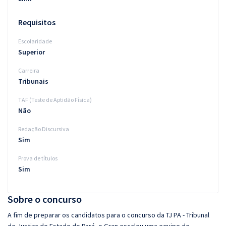
Requisitos
Escolaridade
Superior
Carreira
Tribunais
TAF (Teste de Aptidão Física)
Não
Redação Discursiva
Sim
Prova de títulos
Sim
Sobre o concurso
A fim de preparar os candidatos para o concurso da TJ PA - Tribunal