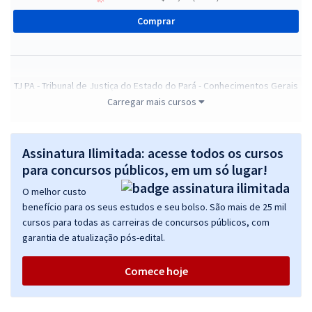
Comprar
TJ PA - Tribunal de Justiça do Estado do Pará - Conhecimentos Gerais
para Todos os Cargos (Pré-edital)
Carregar mais cursos
R$ 279,84
à vista
23,32
R$
ou 12x de
Assinatura Ilimitada: acesse todos os cursos
Economize R$ 69,96 (-20%)
para concursos públicos, em um só lugar!
Comprar
O melhor custo
benefício para os seus estudos e seu bolso. São mais de 25 mil
cursos para todas as carreiras de concursos públicos, com
garantia de atualização pós-edital.
TJ PA - Tribunal de Justiça do Estado do Pará - Analista Judiciário -
Análise de Suporte (Pós-Edital)
Comece hoje
R$ 415,84
à vista
34,65
R$
ou 12x de