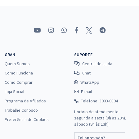
R$ 351,84
à vista
29,32
R$
ou 12x de
Economize R$ 87,96 (-20%)
Comprar
GRAN
SUPORTE
TJ PA - Tribunal de Justiça do Estado do Pará - Cargo 19: Analista
Quem Somos
Central de ajuda
Judiciário – Especialidade: Psicologia (Pré-edital)
Como Funciona
Chat
R$ 399,92
à vista
33,33
R$
ou 12x de
Como Comprar
WhatsApp
Economize R$ 99,98 (-20%)
Loja Social
E-mail
Comprar
Programa de Afiliados
Telefone: 3003-0894
Trabalhe Conosco
Horário de atendimento:
segunda a sexta (8h às 20h),
Preferência de Cookies
sábado (9h às 13h).
TJ PA - Tribunal de Justiça do Estado do Pará - Conhecimentos
Específicos para o Cargo de Analista Judiciário - Análise de
Foi aprovado?