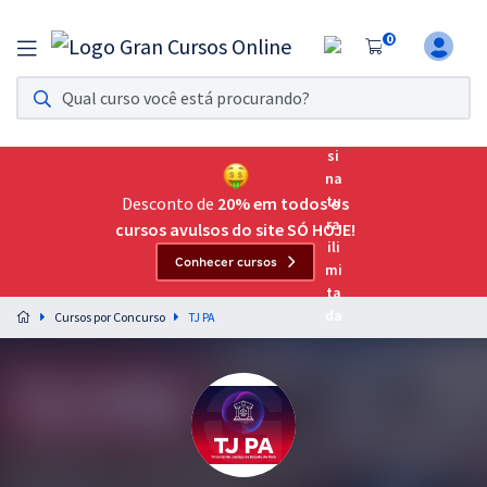
0
Assinatura Ilimitada 11
Acesso a todos os cursos. Teste grátis por 7 dias!
Assinatura OAB Até Passar
Acesso ilimitado a toda preparação para o Exame da
Desconto de
20% em todos os
Ordem, até você passar!
cursos avulsos do site SÓ HOJE!
Conhecer cursos
Residências Multiprofissionais
Preparação completa e intensiva para as principais
Cursos por Concurso
TJ PA
residências em saúde do Brasil
Concursos
Assinatura Ilimitada
Cursos 20% OFF