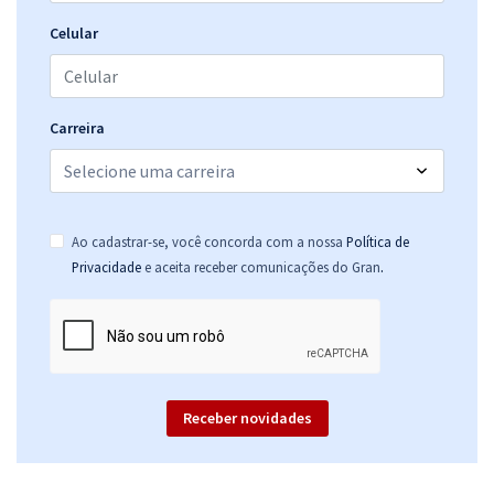
R$ 231,84
à vista
19,32
R$
ou 12x de
Celular
Economize R$ 57,96 (-20%)
Comprar
Carreira
TJ PA - Tribunal de Justiça do Estado do Pará - Conhecimentos
Específicos - Auxiliar Judiciário (Pré-Edital)
Ao cadastrar-se, você concorda com a nossa
Política de
R$ 171,84
à vista
.
Privacidade
e aceita receber comunicações do Gran
14,32
R$
ou 12x de
Economize R$ 42,96 (-20%)
Comprar
Receber novidades
TJ PA - Tribunal de Justiça do Estado do Pará - Auxiliar Judiciário (Pré-
edital)