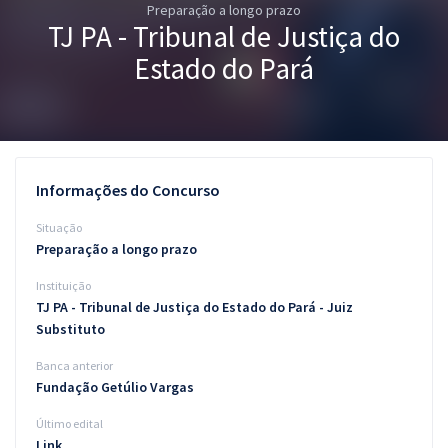
Preparação a longo prazo
Pós
TJ PA - Tribunal de Justiça do
Graduação
Estado do Pará
OAB
Mentorias
Informações do Concurso
Questões grátis
Situação
Conteúdo gratuito
Preparação a longo prazo
Instituição
Blog
TJ PA - Tribunal de Justiça do Estado do Pará - Juiz
Aprovados
Substituto
Banca anterior
Atendimento
Fundação Getúlio Vargas
Último edital
Link