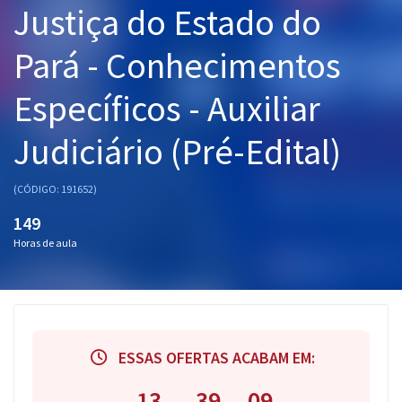
Justiça do Estado do
Pós
Pará - Conhecimentos
Graduação
Específicos - Auxiliar
OAB
Judiciário (Pré-Edital)
Mentorias
Questões grátis
(CÓDIGO: 191652)
149
Conteúdo gratuito
Horas de aula
Blog
Aprovados
Atendimento
ESSAS OFERTAS ACABAM EM:
13
39
08