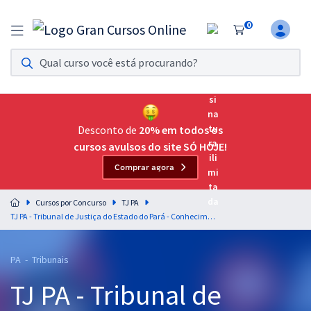
0
Assinatura Ilimitada 11
Acesso a todos os cursos. Teste grátis por 7 dias!
Assinatura OAB Até Passar
Acesso ilimitado a toda preparação para o Exame da
Desconto de
20% em todos os
Ordem, até você passar!
cursos avulsos do site SÓ HOJE!
Comprar agora
Residências Multiprofissionais
Preparação completa e intensiva para as principais
Cursos por Concurso
TJ PA
residências em saúde do Brasil
TJ PA - Tribunal de Justiça do Estado do Pará - Conhecimentos Específicos - Auxiliar Judiciário (Pré-Edital)
Concursos
PA - Tribunais
Assinatura Ilimitada
TJ PA - Tribunal de
Cursos 20% OFF