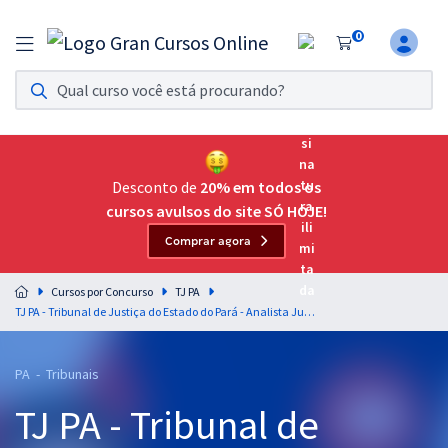
0
Assinatura Ilimitada 11
Acesso a todos os cursos. Teste grátis por 7 dias!
Assinatura OAB Até Passar
Acesso ilimitado a toda preparação para o Exame da
Desconto de
20% em todos os
Ordem, até você passar!
cursos avulsos do site SÓ HOJE!
Comprar agora
Residências Multiprofissionais
Preparação completa e intensiva para as principais
Cursos por Concurso
TJ PA
residências em saúde do Brasil
TJ PA - Tribunal de Justiça do Estado do Pará - Analista Judiciário – Especialidade: Economia
Concursos
PA - Tribunais
Assinatura Ilimitada
TJ PA - Tribunal de
Cursos 20% OFF