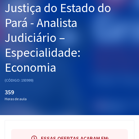
Justiça do Estado do
Pós
Pará - Analista
Graduação
Judiciário –
OAB
Especialidade:
Mentorias
Economia
Questões grátis
Conteúdo gratuito
(CÓDIGO: 193999)
Blog
359
Horas de aula
Aprovados
Atendimento
ESSAS OFERTAS ACABAM EM: