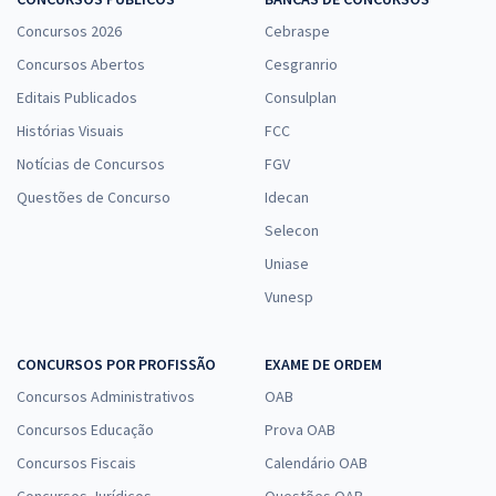
Concursos 2026
Cebraspe
Concursos Abertos
Cesgranrio
Editais Publicados
Consulplan
Histórias Visuais
FCC
Notícias de Concursos
FGV
Questões de Concurso
Idecan
Selecon
Uniase
Vunesp
CONCURSOS POR PROFISSÃO
EXAME DE ORDEM
Concursos Administrativos
OAB
Concursos Educação
Prova OAB
Concursos Fiscais
Calendário OAB
Concursos Jurídicos
Questões OAB