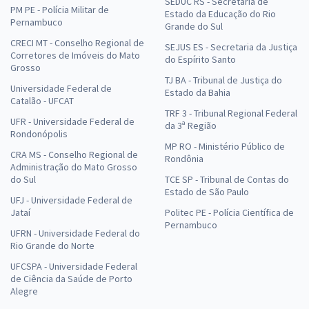
SEDUC RS - Secretaria de
PM PE - Polícia Militar de
Estado da Educação do Rio
Pernambuco
Grande do Sul
CRECI MT - Conselho Regional de
SEJUS ES - Secretaria da Justiça
Corretores de Imóveis do Mato
do Espírito Santo
Grosso
TJ BA - Tribunal de Justiça do
Universidade Federal de
Estado da Bahia
Catalão - UFCAT
TRF 3 - Tribunal Regional Federal
UFR - Universidade Federal de
da 3ª Região
Rondonópolis
MP RO - Ministério Público de
CRA MS - Conselho Regional de
Rondônia
Administração do Mato Grosso
do Sul
TCE SP - Tribunal de Contas do
Estado de São Paulo
UFJ - Universidade Federal de
Jataí
Politec PE - Polícia Científica de
Pernambuco
UFRN - Universidade Federal do
Rio Grande do Norte
UFCSPA - Universidade Federal
de Ciência da Saúde de Porto
Alegre