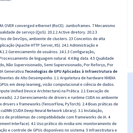
A OVER converged ethernet (RoCE).
Jumboframes.
7 Mecanismo
ualidade de serviço (QoS).
20.2.2 Active diretory. 20.2.3
itos de DevOps, ambiente de clusters. 23 Conceitos de alta
plicação (Apache HTTP Server, IIS). 24.1 Administração e
4.1.2 Gerenciamento de usuários. 24.1.3 Configuração,
3 Processamento de linguagem natural. 4.4 Big data. 4.5 Qualidade
ado, Não Supervisionado, Semi Supervisionado, Por Reforço, Por
IA Generativa.
Tecnologias de GPU Aplicadas à Infraestrutura de
ientes de Alto Desempenho. 1.1 Arquitetura de hardware NVIDIA
 GPUs em deep learning, visão computacional e ciência de dados.
pute Unified Device Architecture) na Prática. 2.1 Execução de
threads). 2.2 Gerenciamento de drivers e runtime CUDA no ambiente
 drivers x frameworks (TensorFlow, PyTorch). 2.4 Boas práticas de
 cuDNN (CUDA Deep Neural Network Library). 3.1 Instalação,
tico de problemas de compatibilidade com frameworks de IA. 4
nt Interface). 4.1 Uso prático do nvidia-smi: monitoramento de
ção e controle de GPUs disponíveis no sistema. 5 Infraestrutura e