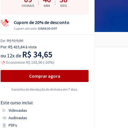
:
:
HORAS
MIN
SEG
Cupom de 20% de desconto
Cupom ativado:
GRAN20-OFF
De:
R$ 519,80
Por:
R$ 415,84
à vista
R$ 34,65
ou
12x de
Economize R$ 103,96 (-20%)
Comprar agora
Garantia de devolução do dinheiro em 7 dias.
Este curso inclui:
Videoaulas
Audioaulas
PDFs