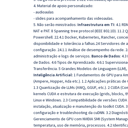
4. Material de apoio personalizado:
- audioaulas
- slides para acompanhamento das videoaulas.
5. Não serão ministrados:
Infraestrutura em TI
: 4.1
RDM
NAT e PAT.
8 Spanning tree protocol (IEEE 802.1D).
11.2 Q
Powershell. 22.4.1 Docker, Kubernetes, Rancher, conce
disponibilidade e tolerância a falhas.24 Servidores de a
configuração. 24.1.1 Análise de desempenho da rede. 2
administração e logs de serviços.
Banco de Dados
: 4.
de Dados. 4.6 Tipos de Aprendizado. 4.6.1 Supervision
Transferência. 5 Grandes Modelos de Linguagem (LLM), 
Inteligência Artificial:
1 Fundamentos de GPU para Amb
(Ampere, Hopper, Ada etc.). 1.2 Aplicações práticas de
1.3 Quantização de LLMs (AWQ, GGUF, etc.). 2 CUDA (Com
kernels CUDA e estrutura de execução (grids, blocks, 
Linux e Windows. 2.3 Compatibilidade de versões CUDA x
instalação, atualização e manutenção do toolkit CUDA. 3
configuração e troubleshooting da cuDNN. 3.2 Diagnós
Gerenciamento de GPU com NVIDIA SMI (System Manageme
temperatura, uso de memória, processos. 4.2 Identifica