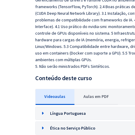
Gerenciamento de drivers e runtime CUDA no ambiente 
frameworks (TensorFlow, PyTorch). 2.4 Boas práticas de
(CUDA Deep Neural Network Library). 3.1 Instalação, co
problemas de compatibilidade com frameworks de IA.
Interface). 4.1 Uso prático do nvidia-smi: monitoramen
controle de GPUs disponíveis no sistema. 5 Infraestr
hardware para cargas de IA (memória, energia, refrige
Linux/Windows. 5.3 Compatibilidade entre hardware, driv
uso em containers (Docker com suporte a GPU). 5.5 Tro
ambientes com múltiplas GPUs.
5. Não serão ministrados PDFs Sintéticos.
Conteúdo deste curso
Videoaulas
Aulas em PDF
Língua Portuguesa
Ética no Serviço Público