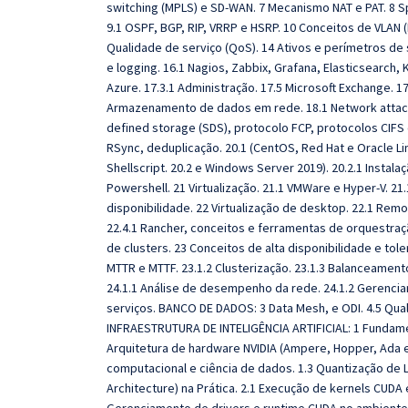
switching (MPLS) e SD‐WAN. 7 Mecanismo NAT e PAT. 8 Sp
9.1 OSPF, BGP, RIP, VRRP e HSRP. 10 Conceitos de VLAN (I
Qualidade de serviço (QoS). 14 Ativos e perímetros d
e logging. 16.1 Nagios, Zabbix, Grafana, Elasticsearch,
Azure. 17.3.1 Administração. 17.5 Microsoft Exchange. 17.
Armazenamento de dados em rede. 18.1 Network attache
defined storage (SDS), protocolo FCP, protocolos CIFS
RSync, deduplicação. 20.1 (CentOS, Red Hat e Oracle Linu
Shellscript. 20.2 e Windows Server 2019). 20.2.1 Instalaç
Powershell. 21 Virtualização. 21.1 VMWare e Hyper‐V. 21
disponibilidade. 22 Virtualização de desktop. 22.1 Remo
22.4.1 Rancher, conceitos e ferramentas de orquestraç
de clusters. 23 Conceitos de alta disponibilidade e tole
MTTR e MTTF. 23.1.2 Clusterização. 23.1.3 Balanceamento
24.1.1 Análise de desempenho da rede. 24.1.2 Gerencia
serviços. BANCO DE DADOS: 3 Data Mesh, e ODI. 4.5 Q
INFRAESTRUTURA DE INTELIGÊNCIA ARTIFICIAL: 1 Fundam
Arquitetura de hardware NVIDIA (Ampere, Hopper, Ada et
computacional e ciência de dados. 1.3 Quantização de 
Architecture) na Prática. 2.1 Execução de kernels CUDA 