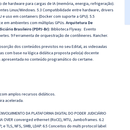
e hardware para cargas de IA (memória, energia, refrigeração).
entes Linux/Windows. 5.3 Compatibilidade entre hardware, drivers
GPU e uso em containers (Docker com suporte a GPU). 5.5
ance em ambientes com múltiplas GPUs.
Arquitetura De
ciário Brasileiro (PDPJ-Br):
Biblioteca Flyway. Evento
rnetes. 9 Ferramenta de orquestração de contêineres. Rancher.
sorção dos conteúdos previstos no seu Edital, as videoaulas
as com base na lógica didática proposta pelo(a) docente
s apresentada no conteúdo programático do certame.
 com amplos recursos didáticos.
ira acelerada.
ESENVOLVIMENTO DA PLATAFORMA DIGITAL DO PODER JUDICIÁRIO
RDMA OVER converged ethernet (RoCE), MTU, Jumboframes. 6.2
 e TLS, NFS, SMB, LDAP. 6.5 Conceitos do multi protocol label