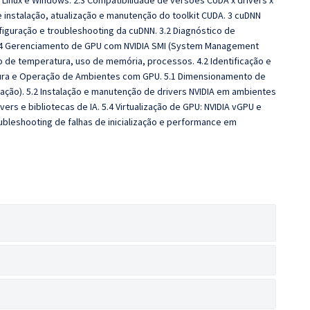
Linux e Windows. 2.3 Compatibilidade de versões CUDA x drivers x
 instalação, atualização e manutenção do toolkit CUDA. 3 cuDNN
nfiguração e troubleshooting da cuDNN. 3.2 Diagnóstico de
 4 Gerenciamento de GPU com NVIDIA SMI (System Management
to de temperatura, uso de memória, processos. 4.2 Identificação e
utura e Operação de Ambientes com GPU. 5.1 Dimensionamento de
ração). 5.2 Instalação e manutenção de drivers NVIDIA em ambientes
ers e bibliotecas de IA. 5.4 Virtualização de GPU: NVIDIA vGPU e
ubleshooting de falhas de inicialização e performance em