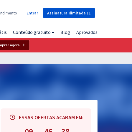
Assinatura
Ilimitada
11
endimento
Entrar
átis
Conteúdo gratuito
Blog
Aprovados
mprar agora
ESSAS OFERTAS ACABAM EM:
09
46
37