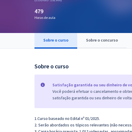
Pós
479
Graduação
Horas de aula
OAB
Sobre o curso
Sobre o concurso
Mentorias
Questões grátis
Sobre o curso
Conteúdo gratuito
Blog
Satisfação garantida ou seu dinheiro de vo
Você poderá efetuar o cancelamento e obter 
Aprovados
satisfação garantida ou seu dinheiro de volta
Atendimento
1.Curso baseado no Edital nº 01/2025.
2. Serão abordados os tópicos relevantes (não necessa
3. Carga horária prevista: 1.012 videoaulas, aproximad