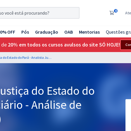
0
At
20% OFF
Pós
Graduação
OAB
Mentorias
Questões gr
 de
20% em todos os cursos avulsos do site SÓ HOJE!
Co
TJ PA - Tribunal de Justiça do Estado do Pará - Analista Judiciário - Análise de Suporte (Pós-Edital)
Justiça do Estado do
iário - Análise de
)