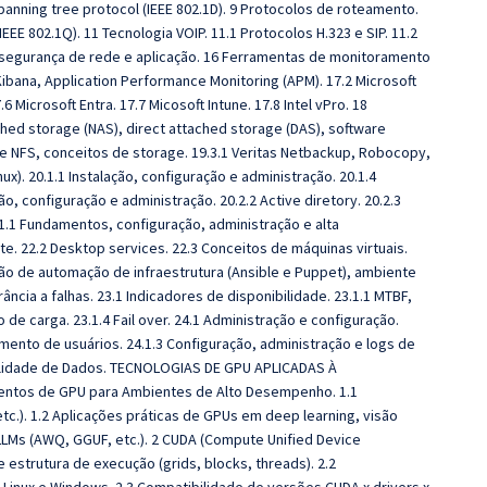
anning tree protocol (IEEE 802.1D). 9 Protocolos de roteamento.
EEE 802.1Q). 11 Tecnologia VOIP. 11.1 Protocolos H.323 e SIP. 11.2
e segurança de rede e aplicação. 16 Ferramentas de monitoramento
 Kibana, Application Performance Monitoring (APM). 17.2 Microsoft
6 Microsoft Entra. 17.7 Micosoft Intune. 17.8 Intel vPro. 18
d storage (NAS), direct attached storage (DAS), software
 e NFS, conceitos de storage. 19.3.1 Veritas Netbackup, Robocopy,
x). 20.1.1 Instalação, configuração e administração. 20.1.4
ão, configuração e administração. 20.2.2 Active diretory. 20.2.3
.1.1 Fundamentos, configuração, administração e alta
te. 22.2 Desktop services. 22.3 Conceitos de máquinas virtuais.
ão de automação de infraestrutura (Ansible e Puppet), ambiente
rância a falhas. 23.1 Indicadores de disponibilidade. 23.1.1 MTBF,
 de carga. 23.1.4 Fail over. 24.1 Administração e configuração.
mento de usuários. 24.1.3 Configuração, administração e logs de
ualidade de Dados. TECNOLOGIAS DE GPU APLICADAS À
entos de GPU para Ambientes de Alto Desempenho. 1.1
c.). 1.2 Aplicações práticas de GPUs em deep learning, visão
LLMs (AWQ, GGUF, etc.). 2 CUDA (Compute Unified Device
e estrutura de execução (grids, blocks, threads). 2.2