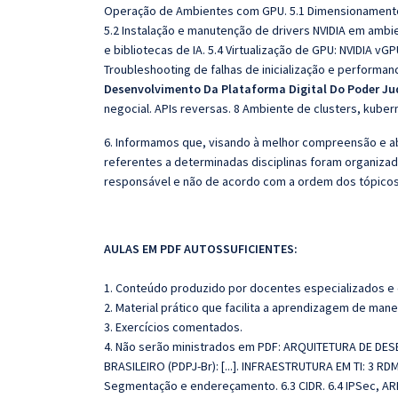
Operação de Ambientes com GPU. 5.1 Dimensionamento d
5.2 Instalação e manutenção de drivers NVIDIA em ambi
e bibliotecas de IA. 5.4 Virtualização de GPU: NVIDIA v
Troubleshooting de falhas de inicialização e perform
Desenvolvimento Da Plataforma Digital Do Poder Judi
negocial. APIs reversas. 8 Ambiente de clusters, kube
6. Informamos que, visando à melhor compreensão e ab
referentes a determinadas disciplinas foram organizad
responsável e não de acordo com a ordem dos tópico
AULAS EM PDF AUTOSSUFICIENTES:
1. Conteúdo produzido por docentes especializados e
2. Material prático que facilita a aprendizagem de mane
3. Exercícios comentados.
4. Não serão ministrados em PDF: ARQUITETURA DE D
BRASILEIRO (PDPJ-Br): [...]. INFRAESTRUTURA EM TI: 3 
Segmentação e endereçamento. 6.3 CIDR. 6.4 IPSec, ARP,