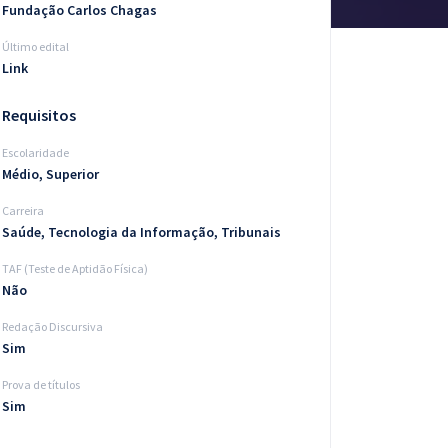
Fundação Carlos Chagas
Último edital
Link
Requisitos
Escolaridade
Médio, Superior
Carreira
Saúde, Tecnologia da Informação, Tribunais
TAF (Teste de Aptidão Física)
Não
Redação Discursiva
Sim
Prova de títulos
Sim