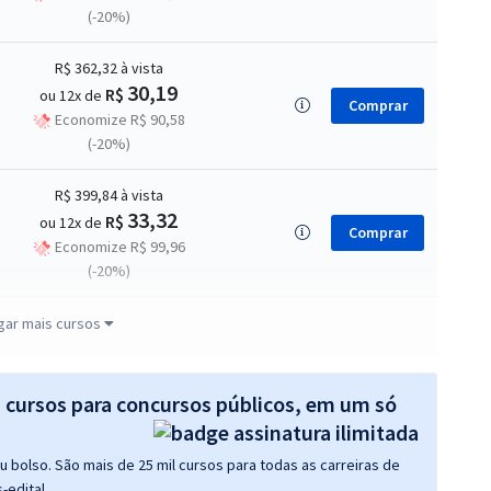
(-20%)
R$ 362,32
à vista
30,19
R$
ou 12x de
Comprar
Economize R$ 90,58
(-20%)
R$ 399,84
à vista
33,32
R$
ou 12x de
Comprar
Economize R$ 99,96
(-20%)
R$ 343,12
à vista
gar mais cursos
28,59
R$
ou 12x de
Comprar
Economize R$ 85,78
(-20%)
s cursos para concursos públicos, em um só
R$ 436,64
à vista
 bolso. São mais de 25 mil cursos para todas as carreiras de
36,39
R$
ou 12x de
Comprar
-edital.