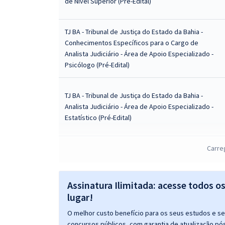
de Nível Superior (Pré-Edital)
TJ BA - Tribunal de Justiça do Estado da Bahia -
Conhecimentos Específicos para o Cargo de
Analista Judiciário - Área de Apoio Especializado -
Psicólogo (Pré-Edital)
TJ BA - Tribunal de Justiça do Estado da Bahia -
Analista Judiciário - Área de Apoio Especializado -
Estatístico (Pré-Edital)
TJ BA - Tribunal de Justiça do Estado da Bahia -
Carre
Conhecimentos Específicos para o Cargo de
Analista Judiciário - Área de Apoio Especializado -
Estatístico (Pré-Edital)
Assinatura Ilimitada: acesse todos o
lugar!
TJ BA - Tribunal de Justiça do Estado da Bahia -
O melhor custo benefício para os seus estudos e seu
Técnico Judiciário – Escrevente de Cartório (Pré-
concursos públicos, com garantia de atualização pós