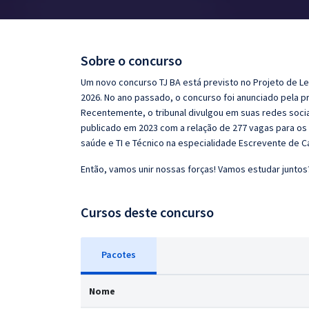
Pós
Graduação
Sobre o concurso
OAB
Um novo concurso TJ BA está previsto no Projeto de Le
2026. No ano passado, o concurso foi anunciado pela pr
Mentorias
Recentemente, o tribunal divulgou em suas redes socia
publicado em 2023 com a relação de 277 vagas para os c
saúde e TI e Técnico na especialidade Escrevente de Ca
Questões grátis
Então, vamos unir nossas forças! Vamos estudar juntos
Conteúdo gratuito
Blog
Cursos deste concurso
Aprovados
Pacotes
Atendimento
Nome