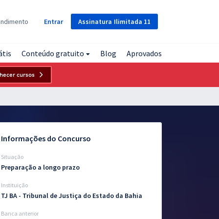
Assinatura
Ilimitada
11
endimento
Entrar
átis
Conteúdo gratuito
Blog
Aprovados
hecer cursos
Informações do Concurso
Situação
Preparação a longo prazo
Instituição
TJ BA - Tribunal de Justiça do Estado da Bahia
Banca anterior