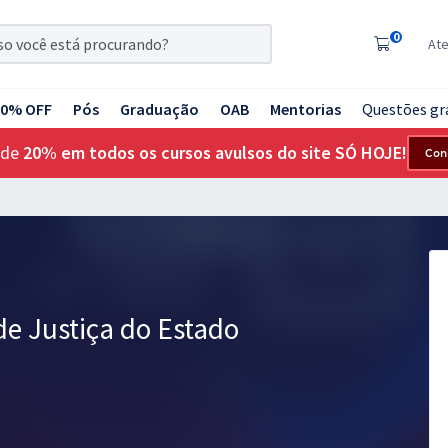
0
At
20% OFF
Pós
Graduação
OAB
Mentorias
Questões gr
 de
20% em todos os cursos avulsos do site SÓ HOJE!
Con
 de Justiça do Estado