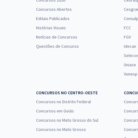
Concursos 2026
Cebras
Concursos Abertos
Cesgra
Editais Publicados
Consulp
Histórias Visuais
FCC
Notícias de Concursos
FGV
Questões de Concurso
Idecan
Seleco
Uniase
Vunesp
CONCURSOS NO CENTRO-OESTE
CONCUR
Concursos no Distrito Federal
Concur
Concursos em Goiás
Concurs
Concursos no Mato Grosso do Sul
Concurs
Concursos no Mato Grosso
Concurs