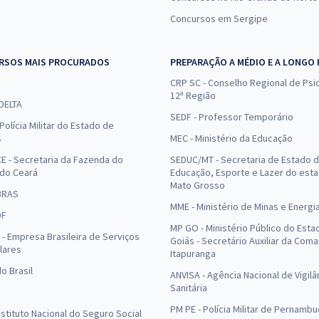
Concursos em Sergipe
RSOS MAIS PROCURADOS
PREPARAÇÃO A MÉDIO E A LONGO
CRP SC - Conselho Regional de Psic
12ª Região
 DELTA
SEDF - Professor Temporário
Polícia Militar do Estado de
s
MEC - Ministério da Educação
E - Secretaria da Fazenda do
SEDUC/MT - Secretaria de Estado 
 do Ceará
Educação, Esporte e Lazer do est
Mato Grosso
BRAS
MME - Ministério de Minas e Energi
DF
MP GO - Ministério Público do Esta
- Empresa Brasileira de Serviços
Goiás - Secretário Auxiliar da Com
lares
Itapuranga
o Brasil
ANVISA - Agência Nacional de Vigilâ
Sanitária
PM PE - Polícia Militar de Pernamb
Instituto Nacional do Seguro Social