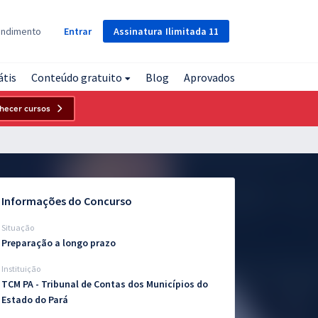
Assinatura
Ilimitada
11
endimento
Entrar
átis
Conteúdo gratuito
Blog
Aprovados
hecer cursos
Informações do Concurso
Situação
Preparação a longo prazo
Instituição
TCM PA - Tribunal de Contas dos Municípios do
Estado do Pará