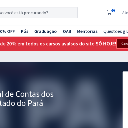
0
At
20% OFF
Pós
Graduação
OAB
Mentorias
Questões gr
 de
20% em todos os cursos avulsos do site SÓ HOJE!
Con
l de Contas dos
tado do Pará