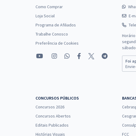
Como Comprar
Wha
Loja Social
E-ma
Programa de Afiliados
Tel
Trabalhe Conosco
Horário
segunda
Preferência de Cookies
sábado 
Foi a
Envie-
CONCURSOS PÚBLICOS
BANCA
Concursos 2026
Cebras
Concursos Abertos
Cesgra
Editais Publicados
Consulp
Histórias Visuais
FCC