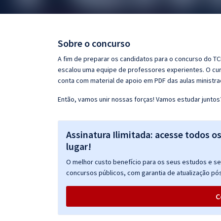
Pós
Graduação
Sobre o concurso
OAB
A fim de preparar os candidatos para o concurso do TCM
escalou uma equipe de professores experientes. O curs
Mentorias
conta com material de apoio em PDF das aulas ministr
Então, vamos unir nossas forças! Vamos estudar juntos
Questões grátis
Conteúdo gratuito
Assinatura Ilimitada: acesse todos o
Blog
lugar!
Aprovados
O melhor custo benefício para os seus estudos e seu
concursos públicos, com garantia de atualização pós
Atendimento
C