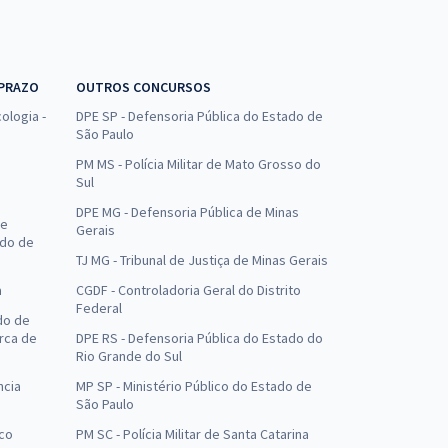
 PRAZO
OUTROS CONCURSOS
ologia -
DPE SP - Defensoria Pública do Estado de
São Paulo
PM MS - Polícia Militar de Mato Grosso do
Sul
DPE MG - Defensoria Pública de Minas
de
Gerais
ado de
TJ MG - Tribunal de Justiça de Minas Gerais
a
CGDF - Controladoria Geral do Distrito
Federal
do de
arca de
DPE RS - Defensoria Pública do Estado do
Rio Grande do Sul
ncia
MP SP - Ministério Público do Estado de
São Paulo
uco
PM SC - Polícia Militar de Santa Catarina