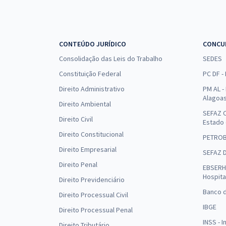
CONTEÚDO JURÍDICO
CONCU
Consolidação das Leis do Trabalho
SEDES
Constituição Federal
PC DF -
Direito Administrativo
PM AL - 
Alagoa
Direito Ambiental
SEFAZ C
Direito Civil
Estado
Direito Constitucional
PETRO
Direito Empresarial
SEFAZ 
Direito Penal
EBSERH 
Hospita
Direito Previdenciário
Banco d
Direito Processual Civil
IBGE
Direito Processual Penal
INSS - 
Direito Tributário