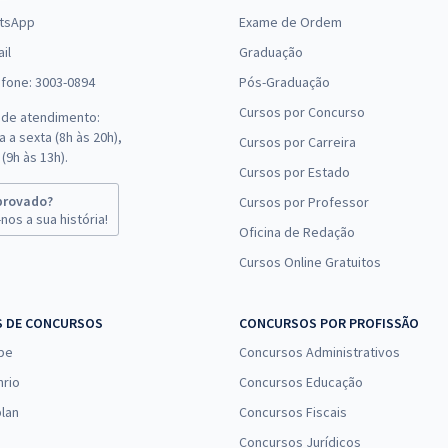
tsApp
Exame de Ordem
il
Graduação
efone: 3003-0894
Pós-Graduação
Cursos por Concurso
 de atendimento:
 a sexta (8h às 20h),
Cursos por Carreira
(9h às 13h).
Cursos por Estado
provado?
Cursos por Professor
nos a sua história!
Oficina de Redação
Cursos Online Gratuitos
S DE CONCURSOS
CONCURSOS POR PROFISSÃO
pe
Concursos Administrativos
nrio
Concursos Educação
lan
Concursos Fiscais
Concursos Jurídicos