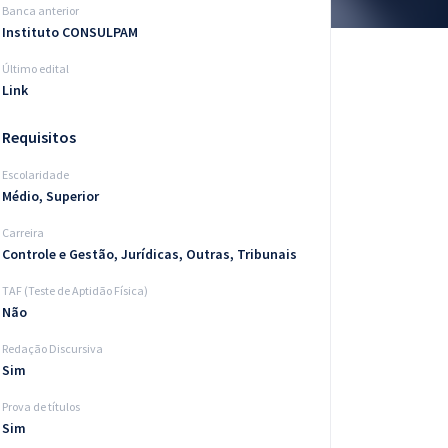
Banca anterior
Instituto CONSULPAM
Último edital
Link
Requisitos
Escolaridade
Médio, Superior
Carreira
Controle e Gestão, Jurídicas, Outras, Tribunais
TAF (Teste de Aptidão Física)
Não
Redação Discursiva
Sim
Prova de títulos
Sim