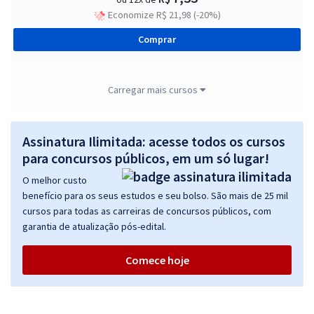
Economize R$ 21,98 (-20%)
Comprar
Carregar mais cursos
TCE MS - Tribunal de Contas do Estado do Mato Grosso do Sul -
Direito Empresarial para o cargo de Conselheiro Substituto -
Professor Edilson Enedino
Assinatura Ilimitada: acesse todos os cursos
para concursos públicos, em um só lugar!
R$ 87,92
à vista
7,33
R$
ou 12x de
O melhor custo
Economize R$ 21,98 (-20%)
benefício para os seus estudos e seu bolso. São mais de 25 mil
cursos para todas as carreiras de concursos públicos, com
Comprar
garantia de atualização pós-edital.
Comece hoje
TCE MS - Tribunal de Contas do Estado do Mato Grosso do Sul -
Direito Previdenciário para o cargo de Conselheiro Substituto -
Professor Kleiton Ferreira