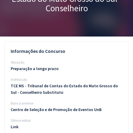
Conselheiro
Pós
Graduação
OAB
Mentorias
Informações do Concurso
Questões grátis
Situação
Preparação a longo prazo
Conteúdo gratuito
Instituição
Blog
TCE MS - Tribunal de Contas do Estado do Mato Grosso do
Sul - Conselheiro Substituto
Aprovados
Banca anterior
Centro de Seleção e de Promoção de Eventos UnB
Atendimento
Último edital
Link