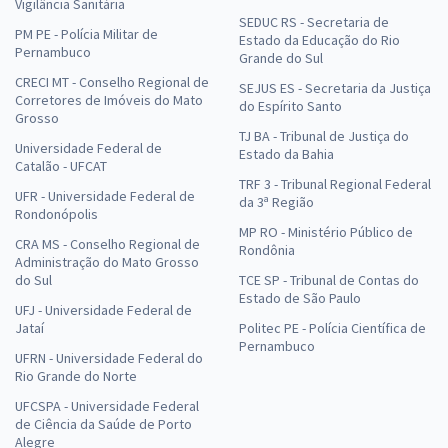
Vigilância Sanitária
SEDUC RS - Secretaria de
PM PE - Polícia Militar de
Estado da Educação do Rio
Pernambuco
Grande do Sul
CRECI MT - Conselho Regional de
SEJUS ES - Secretaria da Justiça
Corretores de Imóveis do Mato
do Espírito Santo
Grosso
TJ BA - Tribunal de Justiça do
Universidade Federal de
Estado da Bahia
Catalão - UFCAT
TRF 3 - Tribunal Regional Federal
UFR - Universidade Federal de
da 3ª Região
Rondonópolis
MP RO - Ministério Público de
CRA MS - Conselho Regional de
Rondônia
Administração do Mato Grosso
do Sul
TCE SP - Tribunal de Contas do
Estado de São Paulo
UFJ - Universidade Federal de
Jataí
Politec PE - Polícia Científica de
Pernambuco
UFRN - Universidade Federal do
Rio Grande do Norte
UFCSPA - Universidade Federal
de Ciência da Saúde de Porto
Alegre