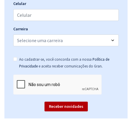
TCE MS - Tribunal de Contas do Estado do Mato Grosso do Sul -
Celular
Análise das Demonstrações Contábeis para o cargo de Conselheiro
Substituto - Professor Feliphe Araújo
R$ 79,92
à vista
6,66
R$
Carreira
ou 12x de
Economize R$ 19,98 (-20%)
Comprar
Ao cadastrar-se, você concorda com a nossa
Política de
.
Privacidade
e aceita receber comunicações do Gran
Receber novidades