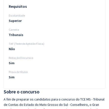
Requisitos
Escolaridade
Superior
Carreira
Tribunais
TAF (Teste de Aptidão Física)
Não
Redação Discursiva
Sim
Prova de títulos
Sim
Sobre o concurso
A fim de preparar os candidatos para o concurso do TCE MS - Tribunal
de Contas do Estado do Mato Grosso do Sul - Conselheiro, o Gran