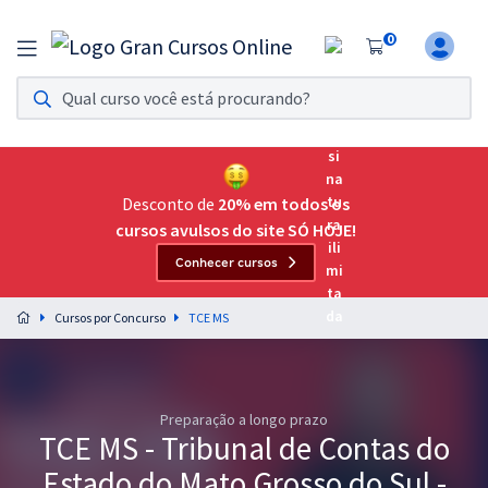
0
Assinatura Ilimitada 11
Acesso a todos os cursos. Teste grátis por 7 dias!
Assinatura OAB Até Passar
Acesso ilimitado a toda preparação para o Exame da
Desconto de
20% em todos os
Ordem, até você passar!
cursos avulsos do site SÓ HOJE!
Conhecer cursos
Residências Multiprofissionais
Preparação completa e intensiva para as principais
Cursos por Concurso
TCE MS
residências em saúde do Brasil
Concursos
Preparação a longo prazo
Assinatura Ilimitada
TCE MS - Tribunal de Contas do
Cursos 20% OFF
Estado do Mato Grosso do Sul -