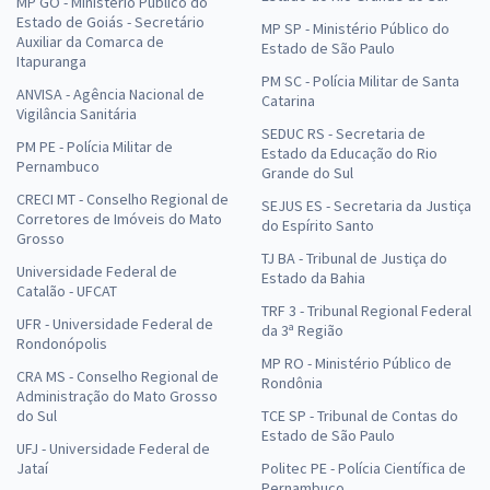
MP GO - Ministério Público do
Estado de Goiás - Secretário
MP SP - Ministério Público do
Auxiliar da Comarca de
Estado de São Paulo
Itapuranga
PM SC - Polícia Militar de Santa
ANVISA - Agência Nacional de
Catarina
Vigilância Sanitária
SEDUC RS - Secretaria de
PM PE - Polícia Militar de
Estado da Educação do Rio
Pernambuco
Grande do Sul
CRECI MT - Conselho Regional de
SEJUS ES - Secretaria da Justiça
Corretores de Imóveis do Mato
do Espírito Santo
Grosso
TJ BA - Tribunal de Justiça do
Universidade Federal de
Estado da Bahia
Catalão - UFCAT
TRF 3 - Tribunal Regional Federal
UFR - Universidade Federal de
da 3ª Região
Rondonópolis
MP RO - Ministério Público de
CRA MS - Conselho Regional de
Rondônia
Administração do Mato Grosso
do Sul
TCE SP - Tribunal de Contas do
Estado de São Paulo
UFJ - Universidade Federal de
Jataí
Politec PE - Polícia Científica de
Pernambuco