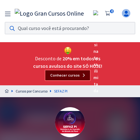
0
Assinatura Ilimitada 11
Acesso a todos os cursos. Teste grátis por 7 dias!
Assinatura OAB Até Passar
Acesso ilimitado a toda preparação para o Exame da
Desconto de
20% em todos os
Ordem, até você passar!
cursos avulsos do site SÓ HOJE!
Conhecer cursos
Residências Multiprofissionais
Preparação completa e intensiva para as principais
Cursos por Concurso
SEFAZ PI
residências em saúde do Brasil
Concursos
Assinatura Ilimitada
Cursos 20% OFF