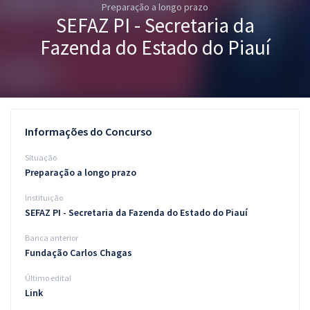
Preparação a longo prazo
Pós
SEFAZ PI - Secretaria da
Graduação
Fazenda do Estado do Piauí
OAB
Mentorias
Informações do Concurso
Questões grátis
Situação
Conteúdo gratuito
Preparação a longo prazo
Instituição
Blog
SEFAZ PI - Secretaria da Fazenda do Estado do Piauí
Aprovados
Banca anterior
Fundação Carlos Chagas
Atendimento
Último edital
Link