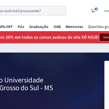
0
At
20% OFF
Pós
Graduação
OAB
Mentorias
Questões gr
 de
20% em todos os cursos avulsos do site SÓ HOJE!
Con
o Universidade
Grosso do Sul - MS