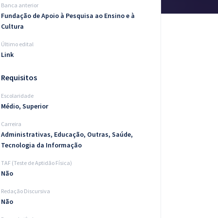
Banca anterior
Fundação de Apoio à Pesquisa ao Ensino e à
Cultura
Último edital
Link
Requisitos
Escolaridade
Médio, Superior
Carreira
Administrativas, Educação, Outras, Saúde,
Tecnologia da Informação
TAF (Teste de Aptidão Física)
Não
Redação Discursiva
Não