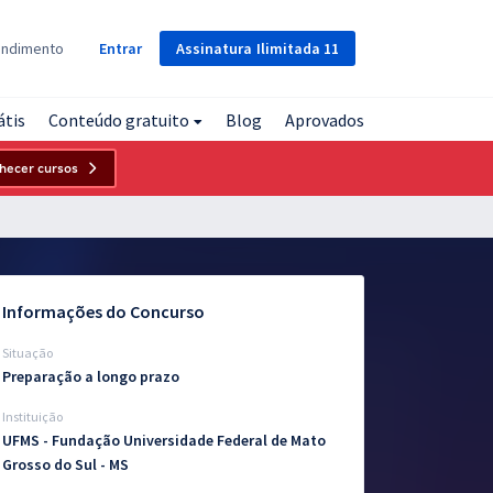
Assinatura
Ilimitada
11
endimento
Entrar
átis
Conteúdo gratuito
Blog
Aprovados
hecer cursos
Informações do Concurso
Situação
Preparação a longo prazo
Instituição
UFMS - Fundação Universidade Federal de Mato
Grosso do Sul - MS