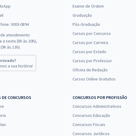
tsApp
Exame de Ordem
il
Graduação
efone: 3003-0894
Pós-Graduação
Cursos por Concurso
 de atendimento:
 a sexta (8h às 20h),
Cursos por Carreira
(9h às 13h).
Cursos por Estado
provado?
Cursos por Professor
nos a sua história!
Oficina de Redação
Cursos Online Gratuitos
S DE CONCURSOS
CONCURSOS POR PROFISSÃO
pe
Concursos Administrativos
nrio
Concursos Educação
lan
Concursos Fiscais
Concursos Jurídicos