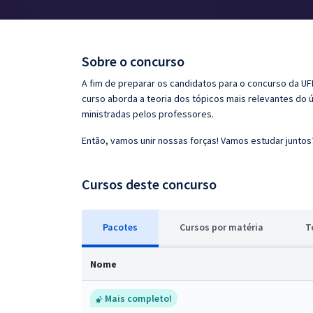
Pós
Graduação
Sobre o concurso
OAB
A fim de preparar os candidatos para o concurso da U
curso aborda a teoria dos tópicos mais relevantes do ú
Mentorias
ministradas pelos professores.
Então, vamos unir nossas forças! Vamos estudar juntos
Questões grátis
Conteúdo gratuito
Cursos deste concurso
Blog
Pacotes
Cursos
p
or matéria
T
Aprovados
Nome
Atendimento
Mais completo!